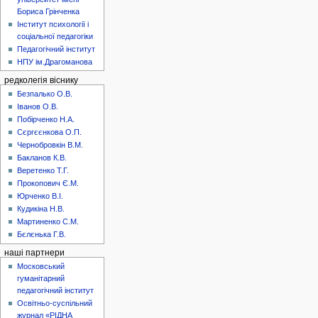
Бориса Грінченка
Інститут психології і
соціальної педагогіки
Педагогічний інститут
НПУ ім.Драгоманова
редколегія віснику
Безпалько О.В.
Іванов О.В.
Побірченко Н.А.
Сєргєєнкова О.П.
Чернобровкін В.М.
Бакланов К.В.
Веретенко Т.Г.
Прокопович Є.М.
Юрченко В.І.
Кудикіна Н.В.
Мартиненко С.М.
Бєлєнька Г.В.
наші партнери
Московський
гуманітарний
педагогічний інститут
Освітньо-суспільний
журнал «РІДНА