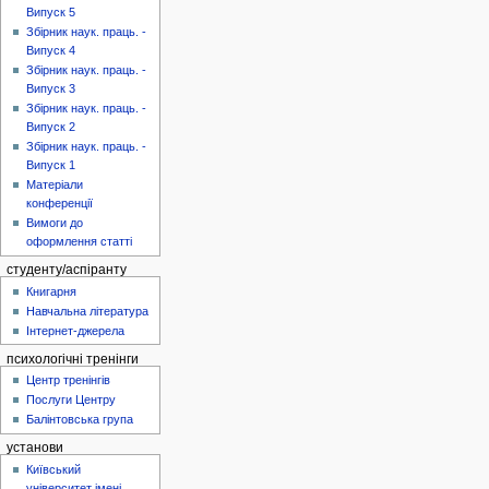
Випуск 5
Збірник наук. праць. -
Випуск 4
Збірник наук. праць. -
Випуск 3
Збірник наук. праць. -
Випуск 2
Збірник наук. праць. -
Випуск 1
Матеріали
конференції
Вимоги до
оформлення статті
студенту/аспіранту
Книгарня
Навчальна література
Інтернет-джерела
психологічні тренінги
Центр тренінгів
Послуги Центру
Балінтовська група
установи
Київський
університет імені