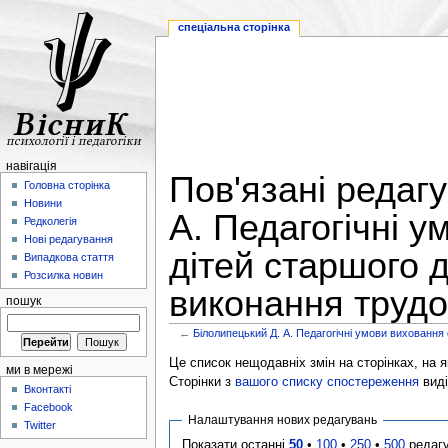
спеціальна сторінка
навігація
Пов'язані редаг
Головна сторінка
Новини
А. Педагогічні у
Редколегія
Нові редагування
дітей старшого д
Випадкова стаття
Розсилка новин
виконання труд
пошук
←
Білолипецький Д. А. Педагогічні умови виховання
Це список нещодавніх змін на сторінках, на як
ми в мережі
Сторінки з
вашого списку спостереження
виді
Вконтакті
Facebook
Налаштування нових редагувань
Twitter
Показати останні
50
•
100
•
250
•
500
редаг