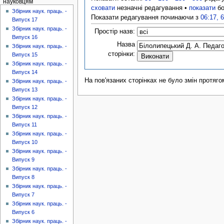
науковцям
сховати
незначні редагування •
показати
бо
Збірник наук. праць. -
Показати редагування починаючи з
06:17, 
Випуск 17
Збірник наук. праць. -
Простір назв:
Випуск 16
Назва
Збірник наук. праць. -
сторінки:
Випуск 15
Збірник наук. праць. -
Випуск 14
На пов'язаних сторінках не було змін протяго
Збірник наук. праць. -
Випуск 13
Збірник наук. праць. -
Випуск 12
Збірник наук. праць. -
Випуск 11
Збірник наук. праць. -
Випуск 10
Збірник наук. праць. -
Випуск 9
Збірник наук. праць. -
Випуск 8
Збірник наук. праць. -
Випуск 7
Збірник наук. праць. -
Випуск 6
Збірник наук. праць. -