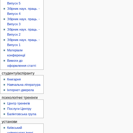
Випуск 5
Збірник наук. праць. -
Випуск 4
Збірник наук. праць. -
Випуск 3
Збірник наук. праць. -
Випуск 2
Збірник наук. праць. -
Випуск 1
Матеріали
конференції
Вимоги до
оформлення статті
студенту/аспіранту
Книгарня
Навчальна література
Інтернет-джерела
психологічні тренінги
Центр тренінгів
Послуги Центру
Балінтовська група
установи
Київський
університет імені