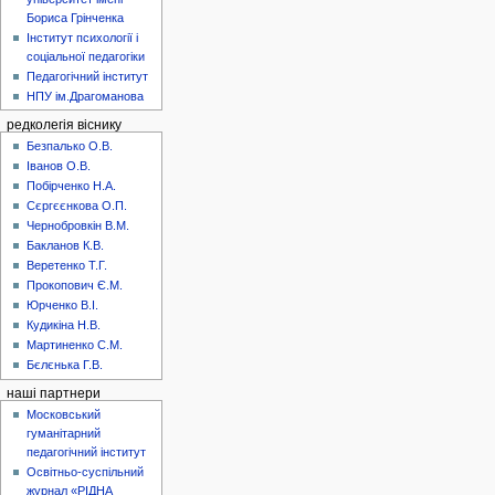
Бориса Грінченка
Інститут психології і
соціальної педагогіки
Педагогічний інститут
НПУ ім.Драгоманова
редколегія віснику
Безпалько О.В.
Іванов О.В.
Побірченко Н.А.
Сєргєєнкова О.П.
Чернобровкін В.М.
Бакланов К.В.
Веретенко Т.Г.
Прокопович Є.М.
Юрченко В.І.
Кудикіна Н.В.
Мартиненко С.М.
Бєлєнька Г.В.
наші партнери
Московський
гуманітарний
педагогічний інститут
Освітньо-суспільний
журнал «РІДНА