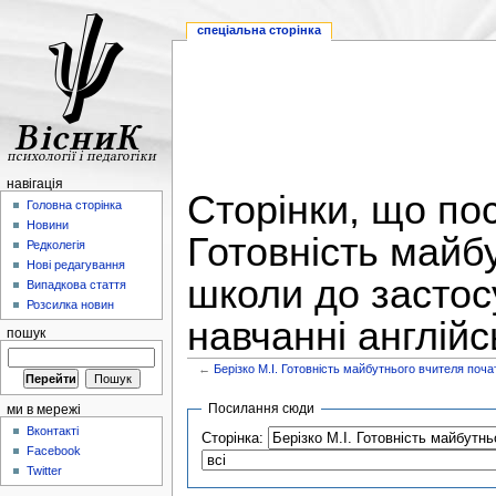
спеціальна сторінка
навігація
Сторінки, що по
Головна сторінка
Новини
Готовність майб
Редколегія
Нові редагування
школи до застосу
Випадкова стаття
Розсилка новин
навчанні англійс
пошук
←
Берізко М.І. Готовність майбутнього вчителя поча
Посилання сюди
ми в мережі
Вконтакті
Сторінка:
Facebook
Twitter