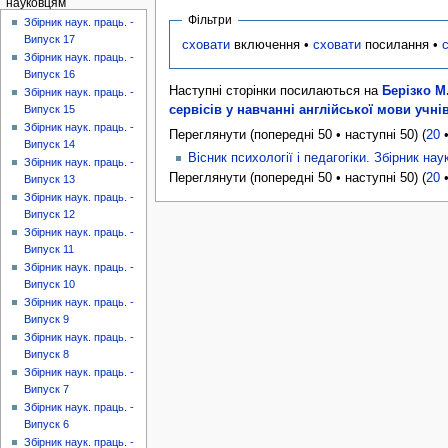
науковцям
Фільтри
Збірник наук. праць. -
Випуск 17
сховати
включення •
сховати
посилання •
Збірник наук. праць. -
Випуск 16
Наступні сторінки посилаються на
Берізко М
Збірник наук. праць. -
сервісів у навчанні англійської мови учнів
Випуск 15
Збірник наук. праць. -
Переглянути (попередні 50 • наступні 50) (
20
Випуск 14
Вісник психології і педагогіки. Збірник нау
Збірник наук. праць. -
Переглянути (попередні 50 • наступні 50) (
20
Випуск 13
Збірник наук. праць. -
Випуск 12
Збірник наук. праць. -
Випуск 11
Збірник наук. праць. -
Випуск 10
Збірник наук. праць. -
Випуск 9
Збірник наук. праць. -
Випуск 8
Збірник наук. праць. -
Випуск 7
Збірник наук. праць. -
Випуск 6
Збірник наук. праць. -