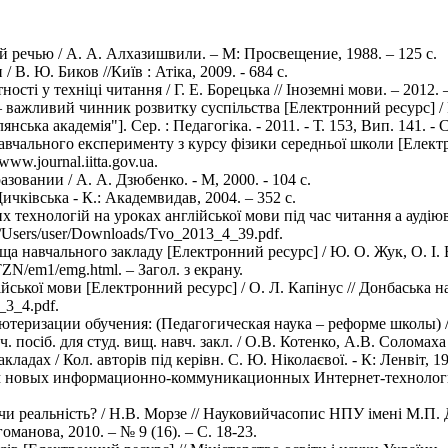
речью / А. А. Алхазишвили. – М: Просвещение, 1988. – 125 с.
 В. Ю. Биков //Київ : Атіка, 2009. - 684 с.
і у техніці читання / Г. Е. Борецька // Іноземні мови. – 2012. –
 – важливий чинник розвитку суспільства [Електронний ресурс] / 
ка академія"]. Сер. : Педагогіка. - 2011. - Т. 153, Вип. 141. - С
вчального експерименту з курсу фізики середньої школи [Електро
/www.journal.iitta.gov.ua
.
вании / А. А. Дзюбенко. - М, 2000. - 104 с.
Дичківська - К.: Академвидав, 2004. – 352 с.
ехнологій на уроках англійської мови під час читання а аудіюв
C:/Users/user/Downloads/Tvo_2013_4_39.pdf.
вчального закладу [Електронний ресурс] / Ю. О. Жук, О. І. Вол
/ITZN/em1/emg.html
. – Загол. з екрану.
йської мови [Електронний ресурс] / О. Л. Капінус // Донбаська н
_3_4.pdf.
ризации обучения: (Педагогическая наука – реформе школы) / Е.
осіб. для студ. вищ. навч. закл. / О.В. Котенко, А.В. Соломаха [ та
дах / Кол. авторів під керівн. C. Ю. Ніколаєвої. - К: Ленвіт, 199
 новых информационно-коммуникационных Интернет-технологий 
чи реальність? / Н.В. Морзе // Науковийчасопис НПУ імені М.П.
манова, 2010. – № 9 (16). – С. 18-23.