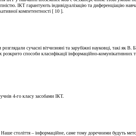
упністю. ІКТ гарантують індивідуалізацію та диференціацію нав
тивної компетентності [ 10 ].
глядали сучасні вітчизняні та зарубіжні науковці, такі як В. Бико
ацях розкрито способи класифікації інформаційно-комунікативних 
учнів 4-го класу засобами ІКТ.
 Наше століття – інформаційне, саме тому доречними будуть мет