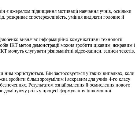
він є джерелом підвищення мотивації навчання учнів, оскільки
від, розкриває спостережливість, уміння виділяти головне й
Дзюбенко визначає інформаційно-комунікативні технології
собів ІКТ метод демонстрації можна зробити цікавим, яскравим і
Т можуть слугувати різноманітні відео-записи, записи текстів,
и ним користуються. Він застосовується у таких випадках, коли
жна зробити більш зрозумілим і яскравим для учнів 4-го класу
абезпеченнях. Результатом ознайомлення й осмислення нового
має домінуючу роль у процесі формування іншомовної