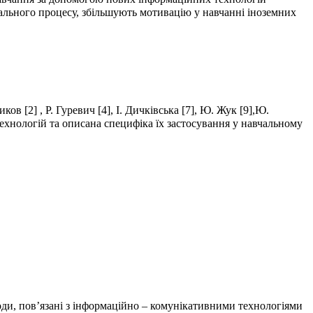
чального процесу, збільшують мотивацію у навчанні іноземних
в [2] , Р. Гуревич [4], І. Дичківська [7], Ю. Жук [9],Ю.
технологій та описана специфіка їх застосування у навчальному
оди, пов’язані з інформаційно – комунікативними технологіями