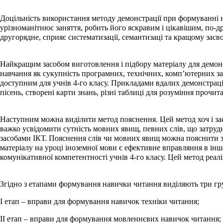
Доцільність використання методу демонстрації при формуванні н
урізноманітнює заняття, робить його яскравим і цікавішим, по-др
другорядне, сприяє систематизації, семантизаці та кращому засв
Найкращим засобом виготовлення і підбору матеріалу для демонс
навчання як сукупність програмних, технічних, комп’ютерних зас
доступним для учнів 4-го класу. Прикладами вдалих демонстраці
пісень, створені карти знань, різні таблиці для розуміння прочит
Наступним можна виділити метод пояснення. Цей метод хоч і зас
важко усвідомити сутність мовних явищ, певних слів, що затрудн
засобами ІКТ. Пояснення слів чи мовних явищ можна пояснити з
матеріалу на уроці іноземної мови є ефективне вправляння в і
комунікативної компетентності учнів 4-го класу. Цей метод реалі
Згідно з етапами формування навички читання виділяють три гр
І етап – вправи для формування навичок техніки читання;
ІІ етап – вправи для формування мовленнєвих навичок читання;