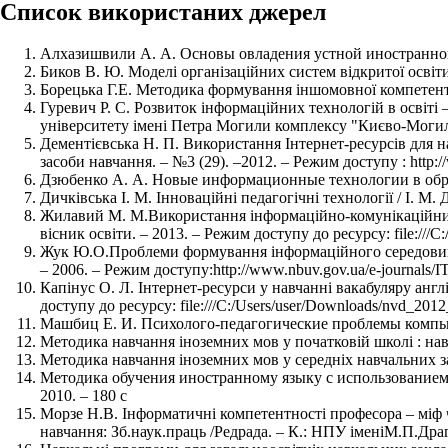
Список використаних джерел
Алхазишвили А. А. Основы овладения устной иностранной 
Биков В. Ю. Моделі організаційних систем відкритої освіти /
Борецька Г.Е. Методика формування іншомовної компетентност
Гуревич Р. С. Розвиток інформаційних технологій в освіті
університету імені Петра Могили комплексу "Києво-Могилянсь
Дементієвська Н. П. Використання Інтернет-ресурсів для на
засоби навчання. – №3 (29). –2012. – Режим доступу :
http:/
Дзюбенко А. А. Новые информационные технологии в образо
Дичківська І. М. Інноваційні педагогічні технології / І. М. 
Жилавий М. М.Використання інформаційно-комунікаційних т
вісник освіти. – 2013. – Режим доступу до ресурсу: file:///
Жук Ю.О.Проблеми формування інформаційного середовища на
– 2006. – Режим доступу:
http://www.nbuv.gov.ua/e-journals
Капінус О. Л. Інтернет-ресурси у навчанні вакабуляру англі
доступу до ресурсу: file:///C:/Users/user/Downloads/nvd_2012
Машбиц Е. И. Психолого-педагогические проблемы компьюте
Методика навчання іноземних мов у початковій школі : навч. п
Методика навчання іноземних мов у середніх навчальних закла
Методика обучения иностранному языку с использованием
2010. – 180 с
Морзе Н.В. Інформатичні компетентності професора – міф 
навчання: Зб.наук.праць /Редрада. – К.: НПУ іменіМ.П.Драго