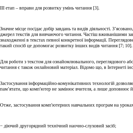
ІІІ етап – вправи для розвитку умінь читання [3].
Значне місце посідає добір завдань та видів діяльності. З’ясова
джерел текстів для вивчаючого читання. Частіш вживанішими за
знаходженні в текстах певної конкретної інформації. Переглядов
такий спосіб це допомогає розвитку інших видів читання [7; 10].
Для роботи з текстом для ознайомлювального, переглядового або
читання є також онлайновий матеріал. Відомо що, в Інтернеті і
Застосування інформаційно-комунікативних технологій дозволяє 
пам’ятати, що комп'ютер не замінює вчителя, а лише доповнює й
Отже, застосування комп'ютерних навчальних програм на уроках
− діючий другорядний технічний наочно-слуховий засіб;