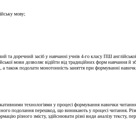
ійську мову;
ний та доречний засіб у навчанні учнів 4-го класу ПШ англійськ
йської мови дозволяє відійти від традиційних форм навчання й зб
 а також подолати монотонність заняття при формуванні навички 
нікативними технологіями у процесі формування навички читанн
ного подолання перешкод, що виникають у процесі читання. Різн
мацію різного змісту, здійснювати різні види аналізу тексту, пе