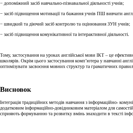
− допоміжний засіб навчально-пізнавальної діяльності учнів;
− засіб підвищення мотивації та бажання учнів ПШ вивчати англ
− швидкий та діючий засіб контролю та оцінювання ЗУН учнів;
− засіб підвищення комунікативної та інтерактивної діяльності.
Тому, застосування на уроках англійської мови ІКТ – це ефектив
школярів. Окрім цього застосування комп’ютера у навчанні англі
оптимізувати засвоєння мовних структур та граматичних правил,
Висновок
Інтеграція традиційних методів навчання з інформаційно- кому
додатковим інформаційно-довідниковим матеріалом для самостій
сприяють формуванню та розвитку вмінь знаходити в тексті інфор