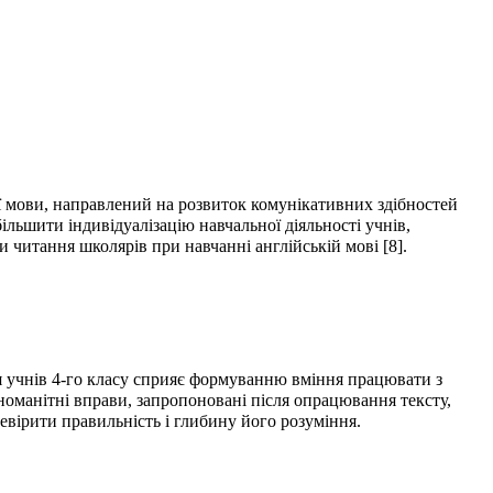
ої мови, направлений на розвиток комунікативних здібностей
ільшити індивідуалізацію навчальної діяльності учнів,
читання школярів при навчанні англійській мові [8].
я учнів 4-го класу сприяє формуванню вміння працювати з
оманітні вправи, запропоновані після опрацювання тексту,
ревірити правильність і глибину його розуміння.