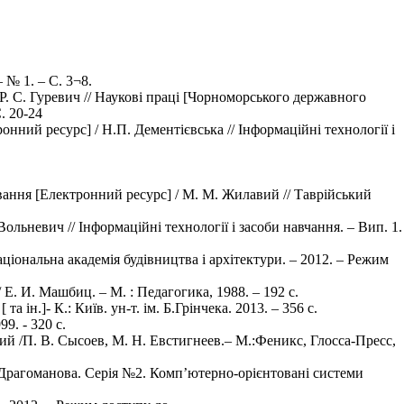
 № 1. – С. 3¬8.
Р. С. Гуревич // Наукові праці [Чорноморського державного
. 20-24
нний ресурс] / Н.П. Дементієвська // Інформаційні технології і
ання [Електронний ресурс] / М. М. Жилавий // Таврійський
ьневич // Інформаційні технології і засоби навчання. – Вип. 1.
аціональна академія будівництва і архітектури. – 2012. – Режим
 И. Машбиц. – М. : Педагогика, 1988. – 192 с.
 ін.]- К.: Київ. ун-т. ім. Б.Грінчека. 2013. – 356 с.
9. - 320 с.
/П. В. Сысоев, М. Н. Евстигнеев.– М.:Феникс, Глосса-Пресс,
 Драгоманова. Серія №2. Комп’ютерно-орієнтовані системи