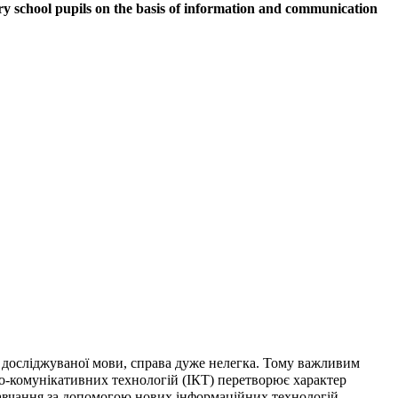
ary school pupils on the basis of information and communication
 досліджуваної мови, справа дуже нелегка. Тому важливим
о-комунікативних технологій (ІКТ) перетворює характер
навчання за допомогою нових інформаційних технологій