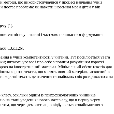
часи методи, що використовувалися у процесі навчання учнів
 постає проблема: як навчати іноземної мови дітей у вік
есу [1].
омпетентність у читанні і частково починається формування
ся [13,с.126].
ання в учнів компетентності у читанні. Тут посилюється увага
зки; читають уголос і про себе з повним розумінням короткі
порою на ілюстративний матеріал. Мінімальний обсяг текстів для
інням короткі тексти, що містять мовний матеріал, засвоєний в
і короткі тексти, де значення незнайомих слів розкривається на
 класу, оскільки одним із психофізіологічних чинників
жно на етапі уведення нового матеріалу, що в першу чергу
на тим, що через демонстрацію відбувається ознайомлення з