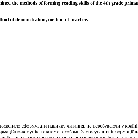
rmined the methods of forming reading skills of the 4th grade prim
thod of demonstration, method of practice.
осконало сформувати навичку читання, не перебуваючи у країні
нформаційно-комунікативними засобами Застосування інформаційн
ня ІКТ у навчанні іноземних мов є беззаперечним. Нові умови 