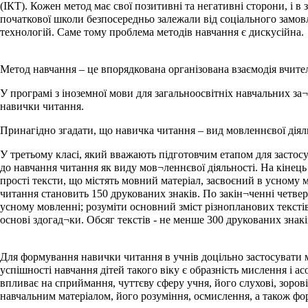
(ІКТ). Кожен метод має свої позитивні та негативні сторони, і в
початкової школи безпосередньо залежали від соціального замовл
технологій. Саме тому проблема методів навчання є дискусійна.
Метод навчання – це впорядкована організована взаємодія вчител
У програмі з іноземної мови для загальноосвітніх навчальних за
навички читання.
Принагідно згадати, що навичка читання – вид мовленнєвої діяльн
У третьому класі, який вважають підготовчим етапом для застос
до навчання читання як виду мов¬леннєвої діяльності. На кінець 
прості тексти, що містять мовний матеріал, засвоєний в усному 
читання становить 150 друкованих знаків. По закін¬ченні четвер
усному мовленні; розуміти основний зміст різнопланових текстів
основі здогад¬ки. Обсяг текстів - не менше 300 друкованих знаків
Для формування навички читання в учнів доцільно застосувати ме
успішності навчання дітей такого віку є образність мислення і 
впливає на сприймання, чуттєву сферу учня, його слухові, зоров
навчальним матеріалом, його розуміння, осмислення, а також фор