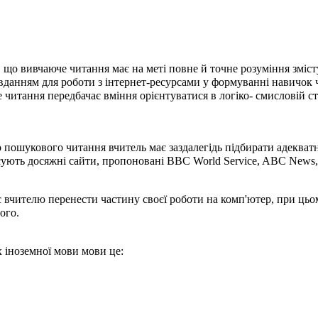
но, що вивчаюче читання має на меті повне й точне розуміння зміс
вданням для роботи з інтернет-ресурсами у формуванні навичок 
е читання передбачає вміння орієнтуватися в логіко- смисловій с
 пошукового читання вчитель має заздалегідь підбирати адекват
нсують досяжні сайти, пропоновані BBC World Service, ABC News
вчителю перенести частину своєї роботи на комп'ютер, при цьом
ого.
 іноземної мови мови це: