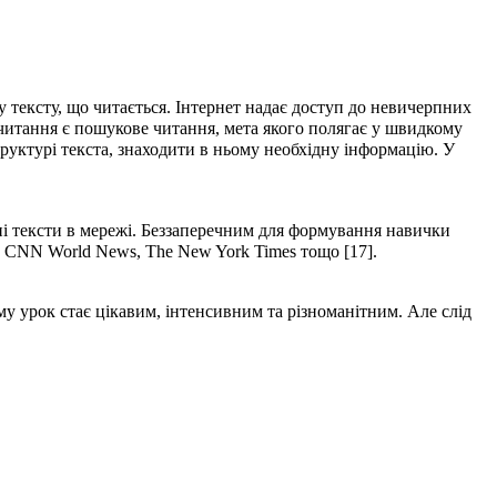
ту тексту, що читається. Інтернет надає доступ до невичерпних
читання є пошукове читання, мета якого полягає у швидкому
труктурі текста, знаходити в ньому необхідну інформацію. У
ні тексти в мережі. Беззаперечним для формування навички
, CNN World News, The New York Times тощо [17].
у урок стає цікавим, інтенсивним та різноманітним. Але слід