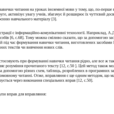
авички читання на уроках іноземної мови у тому, що, по-перше 
уге, активізує увагу учнів, збагачує й розширює їх чуттєвий дос
оєнню навчального матеріалу [3].
трації є інформаційно-комунікативні технології. Наприклад, А.
обів [6, с.68]. Тому можна сміливо сказати, що за допомогою за
й під час формування навички читання, виготовлених засобами ІК
аних текстів чи вивчення нових слів.
тосовують при формуванні навички читання рідно, але все ж так
яє розуміння прочитаного тексту [12, с.50 ]. Цей метод також мо
а допомогою різних схем, таблиць, розроблених в програмних з
ншомовному читанні. Отже, вправляння є ще одним методом, що 
зується через виконання спеціальних вправ [12, с.50].
упи вправ для вправляння: