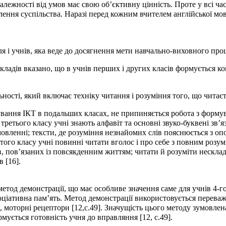
 залежності від умов має свою об’єктивну цінність. Проте у всі 
ення суспільства. Наразі перед кожним вчителем англійської мови
я і учнів, яка веде до досягнення мети навчально-виховного проц
¬кладів вказано, що в учнів перших і других класів формується к
ості, який включає техніку читання і розуміння того, що читаєть
ування ІКТ в подальших класах, не припиняється робота з формув
третього класу учні знають алфавіт та основні звуко-буквені зв’я
мовленні; тексти, де розуміння незнайомих слів пояснюється з о
того класу учні повинні читати вголос і про себе з повним розум
, пов’язаних із повсякденним життям; читати й розуміти нескладн
 [16].
тод демонстрації, що має особливе значення саме для учнів 4-го
асоціативна пам’ять. Метод демонстрації використовується перева
і, моторні рецептори [12,с.49]. Значущість цього методу зумовле
мується готовність учня до вправляння [12, с.49].