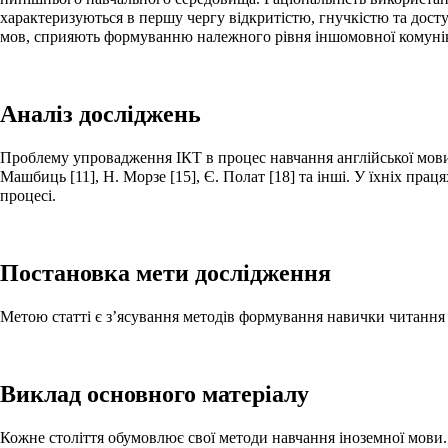
характеризуються в першу чергу відкритістю, гнучкістю та дост
мов, сприяють формуванню належного рівня іншомовної комуніка
Аналіз досліджень
Проблему упровадження ІКТ в процес навчання англійської мови роз
Машбиць [11], Н. Морзе [15], Є. Полат [18] та інші. У їхніх пр
процесі.
Постановка мети дослідження
Метою статті є з’ясування методів формування навички читання 
Виклад основного матеріалу
Кожне століття обумовлює свої методи навчання іноземної мови.