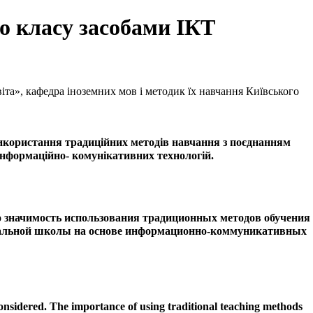
о класу засобами ІКТ
іта»
, кафедра
іноземних мов і методик їх навчання
Київського
використання традиційних методів навчання з поєднанням
інформаційно- комунікативних технологій.
 значимость использования традиционных методов обучения
чальной школы на основе информационно-коммуникативных
 considered. The importance of using traditional teaching methods