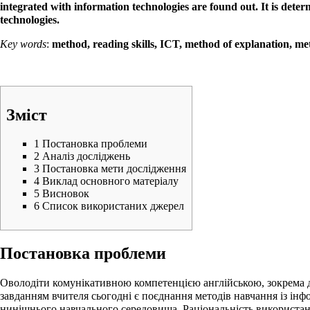
integrated with information technologies are found out. It is dete
technologies.
Key words
:
method, reading skills, ICT, method of explanation, me
Зміст
1
Постановка проблеми
2
Аналіз досліджень
3
Постановка мети дослідження
4
Виклад основного матеріалу
5
Висновок
6
Список використаних джерел
Постановка проблеми
Оволодіти комунікативною компетенцією англійською, зокрема д
завданням вчителя сьогодні є поєднання методів навчання із і
нинішнього навчального середовища. Раціональність використан