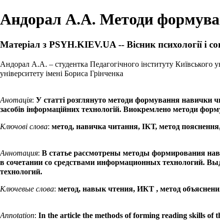
Андорал А.А. Методи формуван
Матеріал з PSYH.KIEV.UA -- Вісник психології і со
Андорал А.А.
– студентка
Педагогічного інституту
Київського у
університету імені Бориса Грінченка
Анотація
:
У статті розглянуто методи формування навички чи
засобів інформаційних технологій. Виокремлено методи форм
Ключові слова
:
метод, навичка читання, ІКТ, метод пояснення
Аннотация
:
В статье рассмотрены методы формирования нав
в сочетании со средствами информационных технологий. 
технологий.
Ключевые слова
:
метод, навык чтения, ИКТ , метод объяснени
Annotation
:
In the article the methods of forming reading skills of