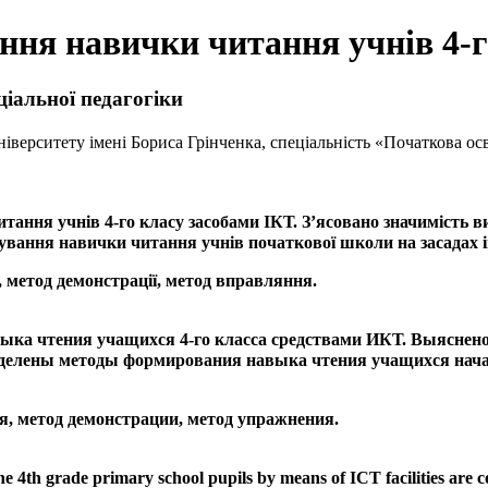
ня навички читання учнів 4-г
ціальної педагогіки
ніверситету імені Бориса Грінченка
, спеціальність
«Початкова осв
тання учнів 4-го класу засобами ІКТ. З’ясовано значимість 
ування навички читання учнів початкової школи на засадах 
, метод демонстрації, метод вправляння.
ыка чтения учащихся 4-го класса средствами ИКТ. Выяснено
Выделены методы формирования навыка чтения учащихся на
я, метод демонстрации, метод упражнения.
 the 4th grade primary school pupils by means of ICT facilities are