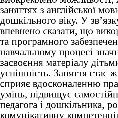
заняттях з англійської мов
дошкільного віку. У зв’я
впевнено сказати, що вик
та програмного забезпечен
навчальному процесі знач
засвоєння матеріалу дітьм
успішність. Заняття стає ж
сприяє вдосконаленню пра
умінь, підвищує самостійні
педагога і дошкільника, р
комунікативну компетенці