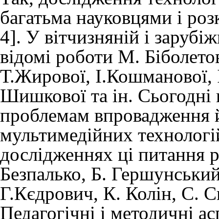
багатьма науковцями і розкр
4]. У вітчизняній і зарубіж
відомі роботи М. Біболетов
Т.Жирової, І.Кошманової, І
Шишкової та ін. Сьогодні
проблемам впровадження й
мультимедійних технологій 
дослідженнях ці питання р
Безпалько, Б. Гершунськи
Г.Кєдрович, К. Колін, С. С
Педагогічні і методичні а