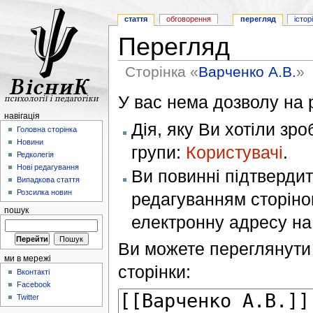
стаття
обговорення
перегляд
істор
Перегляд
Сторінка «
Варченко А.В.
»
У вас нема дозволу на р
навігація
Дія, яку Ви хотіли зр
Головна сторінка
Новини
групи:
Користувачі
.
Редколегія
Нові редагування
Ви повинні підтверди
Випадкова стаття
Розсилка новин
редагуванням сторінок
пошук
електронну адресу н
Ви можете переглянути 
ми в мережі
сторінки:
Вконтакті
Facebook
Twitter