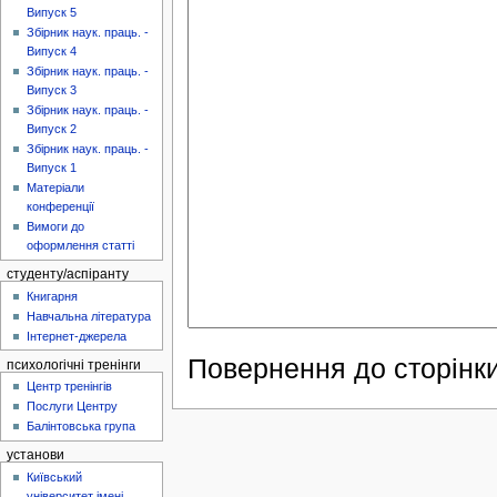
Випуск 5
Збірник наук. праць. -
Випуск 4
Збірник наук. праць. -
Випуск 3
Збірник наук. праць. -
Випуск 2
Збірник наук. праць. -
Випуск 1
Матеріали
конференції
Вимоги до
оформлення статті
студенту/аспіранту
Книгарня
Навчальна література
Інтернет-джерела
Повернення до сторінки
психологічні тренінги
Центр тренінгів
Послуги Центру
Балінтовська група
установи
Київський
університет імені