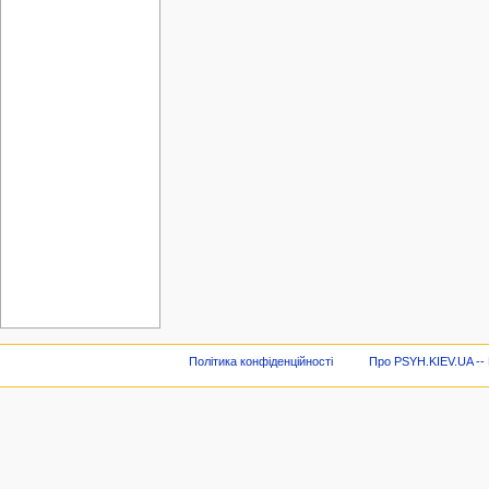
Політика конфіденційності
Про PSYH.KIEV.UA -- В