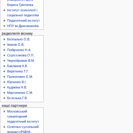
Бориса Грінченка
Інститут психології і
соціальної педагогіки
Педагогічний інститут
НПУ ім.Драгоманова
редколегія віснику
Безпалько О.В.
Іванов О.В.
Побірченко Н.А.
Сєргєєнкова О.П.
Чернобровкін В.М.
Бакланов К.В.
Веретенко Т.Г.
Прокопович Є.М.
Юрченко В.І.
Кудикіна Н.В.
Мартиненко С.М.
Бєлєнька Г.В.
наші партнери
Московський
гуманітарний
педагогічний інститут
Освітньо-суспільний
журнал «РІДНА