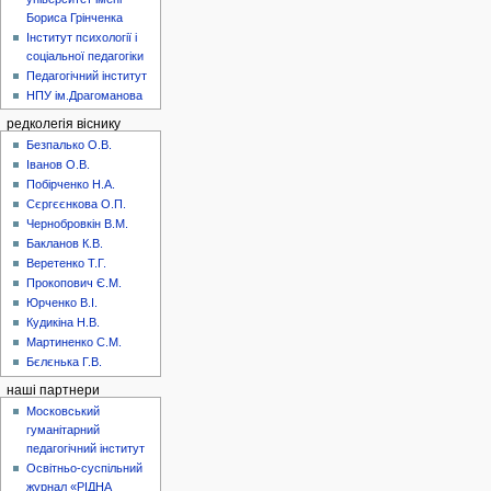
Бориса Грінченка
Інститут психології і
соціальної педагогіки
Педагогічний інститут
НПУ ім.Драгоманова
редколегія віснику
Безпалько О.В.
Іванов О.В.
Побірченко Н.А.
Сєргєєнкова О.П.
Чернобровкін В.М.
Бакланов К.В.
Веретенко Т.Г.
Прокопович Є.М.
Юрченко В.І.
Кудикіна Н.В.
Мартиненко С.М.
Бєлєнька Г.В.
наші партнери
Московський
гуманітарний
педагогічний інститут
Освітньо-суспільний
журнал «РІДНА