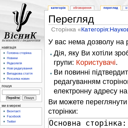
категорія
обговорення
перегляд
і
Перегляд
Сторінка «
Категорія:Науко
У вас нема дозволу на р
навігація
Дія, яку Ви хотіли зр
Головна сторінка
Новини
групи:
Користувачі
.
Редколегія
Нові редагування
Ви повинні підтверди
Випадкова стаття
Розсилка новин
редагуванням сторінок
пошук
електронну адресу н
Ви можете переглянути 
ми в мережі
сторінки:
Вконтакті
Facebook
Twitter