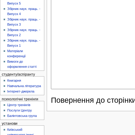
Випуск 5
Збірник наук. праць. -
Випуск 4
Збірник наук. праць. -
Випуск 3
Збірник наук. праць. -
Випуск 2
Збірник наук. праць. -
Випуск 1
Матеріали
конференції
Вимоги до
оформлення статті
студенту/аспіранту
Книгарня
Навчальна література
Інтернет-джерела
Повернення до сторінки
психологічні тренінги
Центр тренінгів
Послуги Центру
Балінтовська група
установи
Київський
університет імені