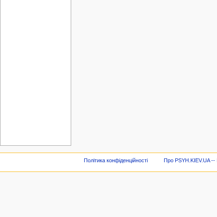
Політика конфіденційності
Про PSYH.KIEV.UA -- В