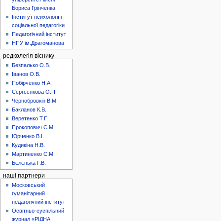
Бориса Грінченка
Інститут психології і
соціальної педагогіки
Педагогічний інститут
НПУ ім.Драгоманова
редколегія віснику
Безпалько О.В.
Іванов О.В.
Побірченко Н.А.
Сєргєєнкова О.П.
Чернобровкін В.М.
Бакланов К.В.
Веретенко Т.Г.
Прокопович Є.М.
Юрченко В.І.
Кудикіна Н.В.
Мартиненко С.М.
Бєлєнька Г.В.
наші партнери
Московський
гуманітарний
педагогічний інститут
Освітньо-суспільний
журнал «РІДНА