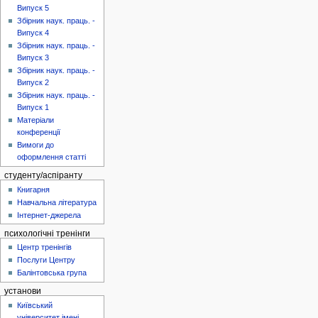
Випуск 5
Збірник наук. праць. -
Випуск 4
Збірник наук. праць. -
Випуск 3
Збірник наук. праць. -
Випуск 2
Збірник наук. праць. -
Випуск 1
Матеріали
конференції
Вимоги до
оформлення статті
студенту/аспіранту
Книгарня
Навчальна література
Інтернет-джерела
психологічні тренінги
Центр тренінгів
Послуги Центру
Балінтовська група
установи
Київський
університет імені