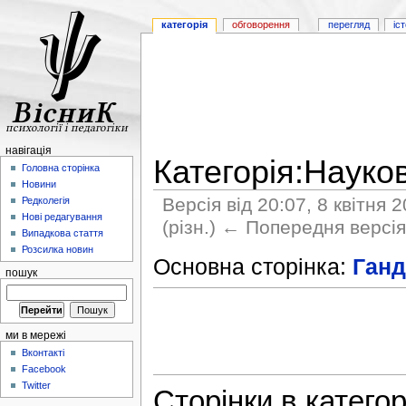
категорія
обговорення
перегляд
іс
навігація
Категорія:Науков
Головна сторінка
Новини
Версія від 20:07, 8 квітня 
Редколегія
Нові редагування
(різн.) ← Попередня версія 
Випадкова стаття
Розсилка новин
Основна сторінка:
Ганд
пошук
ми в мережі
Вконтакті
Facebook
Twitter
Сторінки в категор