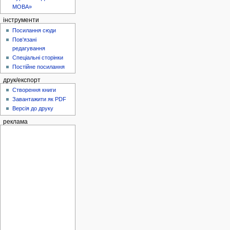
МОВА»
інструменти
Посилання сюди
Пов'язані
редагування
Спеціальні сторінки
Постійне посилання
друк/експорт
Створення книги
Завантажити як PDF
Версія до друку
реклама