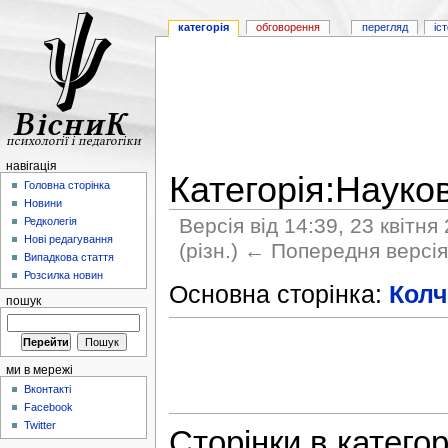
категорія
обговорення
перегляд
іс
навігація
Категорія:Науков
Головна сторінка
Новини
Версія від 14:39, 23 квітня
Редколегія
Нові редагування
(різн.) ← Попередня версія 
Випадкова стаття
Розсилка новин
Основна сторінка:
Колч
пошук
ми в мережі
Вконтакті
Facebook
Twitter
Сторінки в категор