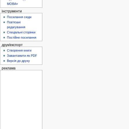
МОВА»
інструменти
Посилання сюди
Пов'язані
редагування
Спеціальні сторінки
Постійне посилання
друк/експорт
Створення книги
Завантажити як PDF
Версія до друку
реклама