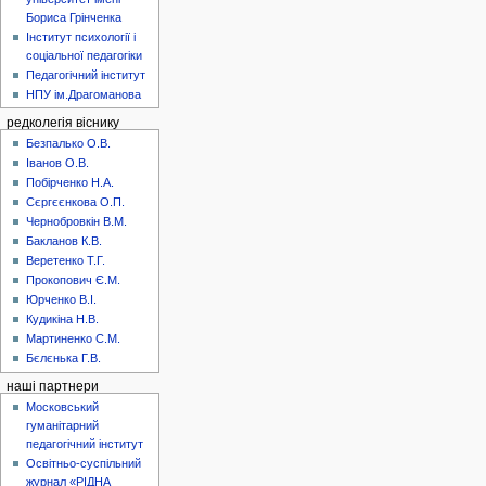
Бориса Грінченка
Інститут психології і
соціальної педагогіки
Педагогічний інститут
НПУ ім.Драгоманова
редколегія віснику
Безпалько О.В.
Іванов О.В.
Побірченко Н.А.
Сєргєєнкова О.П.
Чернобровкін В.М.
Бакланов К.В.
Веретенко Т.Г.
Прокопович Є.М.
Юрченко В.І.
Кудикіна Н.В.
Мартиненко С.М.
Бєлєнька Г.В.
наші партнери
Московський
гуманітарний
педагогічний інститут
Освітньо-суспільний
журнал «РІДНА