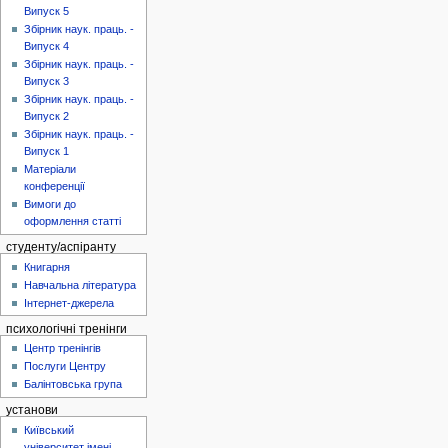
Випуск 5
Збірник наук. праць. -
Випуск 4
Збірник наук. праць. -
Випуск 3
Збірник наук. праць. -
Випуск 2
Збірник наук. праць. -
Випуск 1
Матеріали
конференції
Вимоги до
оформлення статті
студенту/аспіранту
Книгарня
Навчальна література
Інтернет-джерела
психологічні тренінги
Центр тренінгів
Послуги Центру
Балінтовська група
установи
Київський
університет імені