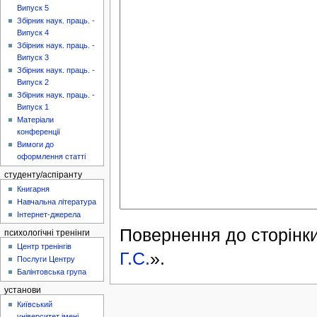
Випуск 5
Збірник наук. праць. -
Випуск 4
Збірник наук. праць. -
Випуск 3
Збірник наук. праць. -
Випуск 2
Збірник наук. праць. -
Випуск 1
Матеріали
конференції
Вимоги до
оформлення статті
студенту/аспіранту
Книгарня
Навчальна література
Інтернет-джерела
Повернення до сторінки
психологічні тренінги
Центр тренінгів
Г.С.
».
Послуги Центру
Балінтовська група
установи
Київський
університет імені