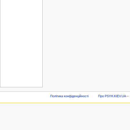
Політика конфіденційності
Про PSYH.KIEV.UA -- В