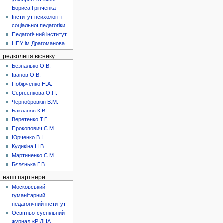
Бориса Грінченка
Інститут психології і
соціальної педагогіки
Педагогічний інститут
НПУ ім.Драгоманова
редколегія віснику
Безпалько О.В.
Іванов О.В.
Побірченко Н.А.
Сєргєєнкова О.П.
Чернобровкін В.М.
Бакланов К.В.
Веретенко Т.Г.
Прокопович Є.М.
Юрченко В.І.
Кудикіна Н.В.
Мартиненко С.М.
Бєлєнька Г.В.
наші партнери
Московський
гуманітарний
педагогічний інститут
Освітньо-суспільний
журнал «РІДНА