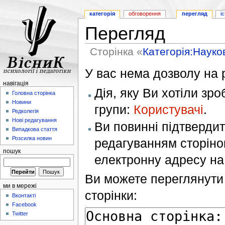
категорія
обговорення
перегляд
і
Перегляд
Сторінка «
Категорія:Науков
У вас нема дозволу на р
навігація
Дія, яку Ви хотіли зр
Головна сторінка
Новини
групи:
Користувачі
.
Редколегія
Нові редагування
Ви повинні підтверди
Випадкова стаття
Розсилка новин
редагуванням сторінок
пошук
електронну адресу н
Ви можете переглянути 
ми в мережі
сторінки:
Вконтакті
Facebook
Twitter