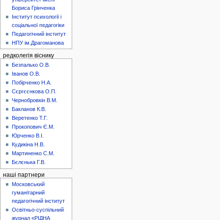
Бориса Грінченка
Інститут психології і
соціальної педагогіки
Педагогічний інститут
НПУ ім.Драгоманова
редколегія віснику
Безпалько О.В.
Іванов О.В.
Побірченко Н.А.
Сєргєєнкова О.П.
Чернобровкін В.М.
Бакланов К.В.
Веретенко Т.Г.
Прокопович Є.М.
Юрченко В.І.
Кудикіна Н.В.
Мартиненко С.М.
Бєлєнька Г.В.
наші партнери
Московський
гуманітарний
педагогічний інститут
Освітньо-суспільний
журнал «РІДНА