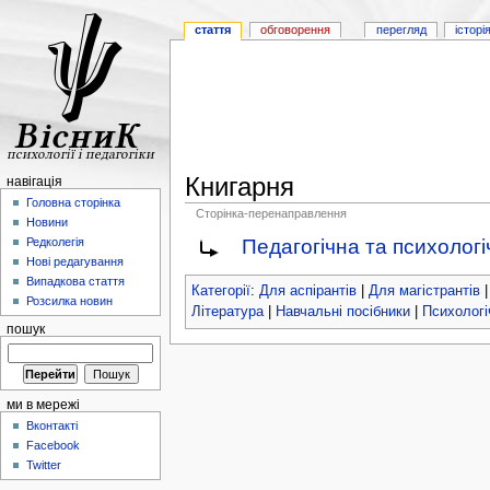
стаття
обговорення
перегляд
історі
Книгарня
навігація
Головна сторінка
Сторінка-перенаправлення
Новини
Педагогічна та психологі
Редколегія
Нові редагування
Випадкова стаття
Категорії
:
Для аспірантів
|
Для магістрантів
Розсилка новин
Література
|
Навчальні посібники
|
Психологі
пошук
ми в мережі
Вконтакті
Facebook
Twitter