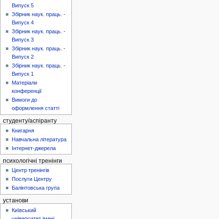
Випуск 5
Збірник наук. праць. -
Випуск 4
Збірник наук. праць. -
Випуск 3
Збірник наук. праць. -
Випуск 2
Збірник наук. праць. -
Випуск 1
Матеріали
конференції
Вимоги до
оформлення статті
студенту/аспіранту
Книгарня
Навчальна література
Інтернет-джерела
психологічні тренінги
Центр тренінгів
Послуги Центру
Балінтовська група
установи
Київський
університет імені