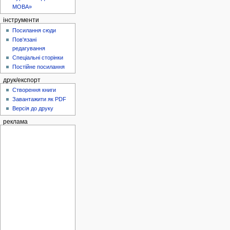
МОВА»
інструменти
Посилання сюди
Пов'язані
редагування
Спеціальні сторінки
Постійне посилання
друк/експорт
Створення книги
Завантажити як PDF
Версія до друку
реклама