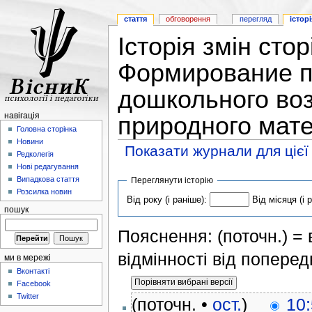
стаття
обговорення
перегляд
історі
Історія змін сто
Формирование п
дошкольного воз
навігація
природного мате
Головна сторінка
Новини
Показати журнали для цієї
Редколегія
Нові редагування
Випадкова стаття
Переглянути історію
Розсилка новин
Від року (і раніше):
Від місяця (і 
пошук
Пояснення: (поточн.) = в
відмінності від поперед
ми в мережі
Вконтакті
Facebook
Twitter
(поточн. •
ост.
)
10: