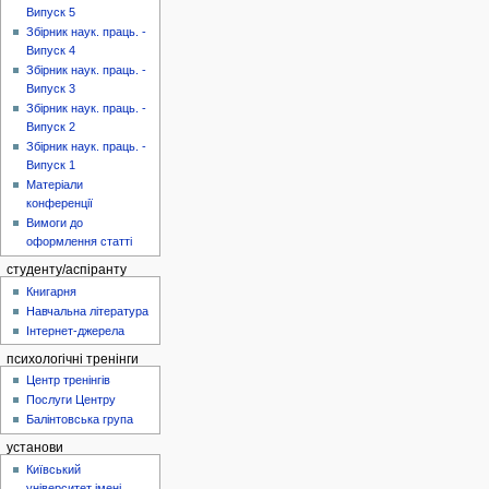
Випуск 5
Збірник наук. праць. -
Випуск 4
Збірник наук. праць. -
Випуск 3
Збірник наук. праць. -
Випуск 2
Збірник наук. праць. -
Випуск 1
Матеріали
конференції
Вимоги до
оформлення статті
студенту/аспіранту
Книгарня
Навчальна література
Інтернет-джерела
психологічні тренінги
Центр тренінгів
Послуги Центру
Балінтовська група
установи
Київський
університет імені