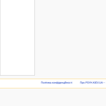
Політика конфіденційності
Про PSYH.KIEV.UA -- В