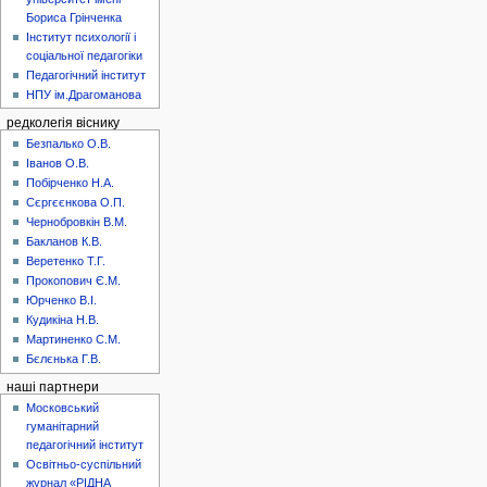
Бориса Грінченка
Інститут психології і
соціальної педагогіки
Педагогічний інститут
НПУ ім.Драгоманова
редколегія віснику
Безпалько О.В.
Іванов О.В.
Побірченко Н.А.
Сєргєєнкова О.П.
Чернобровкін В.М.
Бакланов К.В.
Веретенко Т.Г.
Прокопович Є.М.
Юрченко В.І.
Кудикіна Н.В.
Мартиненко С.М.
Бєлєнька Г.В.
наші партнери
Московський
гуманітарний
педагогічний інститут
Освітньо-суспільний
журнал «РІДНА