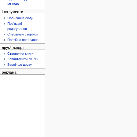
МОВА»
інструменти
Посилання сюди
Пов'язані
редагування
Спеціальні сторінки
Постійне посилання
друк/експорт
Створення книги
Завантажити як PDF
Версія до друку
реклама