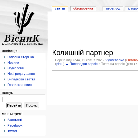
стаття
обговорення
перегляд
історі
Колишній партнер
навігація
Головна сторінка
Версія від 06:44, 11 квітня 2025;
V.yurchenko
(
Обгово
Новини
(
різн.
)
← Попередня версія
• Поточна версія (різн.) •
Редколегія
Нові редагування
Випадкова стаття
Розсилка новин
пошук
ми в мережі
Вконтакті
Facebook
Twitter