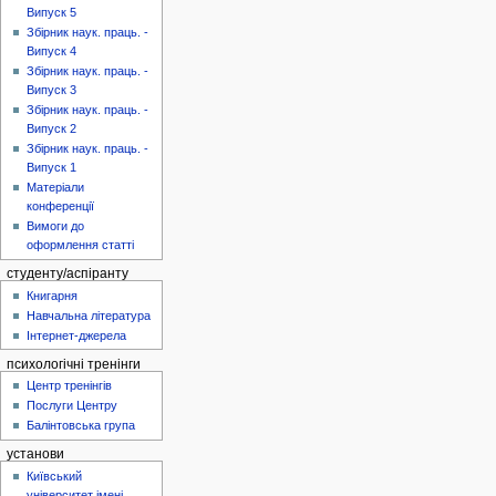
Випуск 5
Збірник наук. праць. -
Випуск 4
Збірник наук. праць. -
Випуск 3
Збірник наук. праць. -
Випуск 2
Збірник наук. праць. -
Випуск 1
Матеріали
конференції
Вимоги до
оформлення статті
студенту/аспіранту
Книгарня
Навчальна література
Інтернет-джерела
психологічні тренінги
Центр тренінгів
Послуги Центру
Балінтовська група
установи
Київський
університет імені