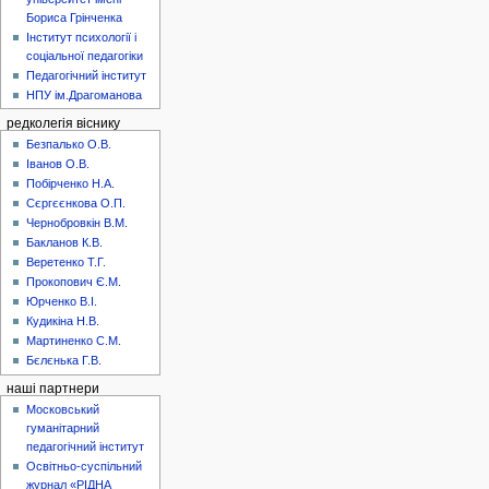
Бориса Грінченка
Інститут психології і
соціальної педагогіки
Педагогічний інститут
НПУ ім.Драгоманова
редколегія віснику
Безпалько О.В.
Іванов О.В.
Побірченко Н.А.
Сєргєєнкова О.П.
Чернобровкін В.М.
Бакланов К.В.
Веретенко Т.Г.
Прокопович Є.М.
Юрченко В.І.
Кудикіна Н.В.
Мартиненко С.М.
Бєлєнька Г.В.
наші партнери
Московський
гуманітарний
педагогічний інститут
Освітньо-суспільний
журнал «РІДНА