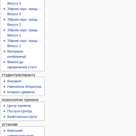
Випуск 5
Збірник наук. праць. -
Випуск 4
Збірник наук. праць. -
Випуск 3
Збірник наук. праць. -
Випуск 2
Збірник наук. праць. -
Випуск 1
Матеріали
конференції
Вимоги до
оформлення статті
студенту/аспіранту
Книгарня
Навчальна література
Інтернет-джерела
психологічні тренінги
Центр тренінгів
Послуги Центру
Балінтовська група
установи
Київський
університет імені