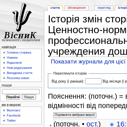
стаття
обговорення
перегляд
історі
Історія змін сто
Ценностно-норм
профессиональн
навігація
учреждения дош
Головна сторінка
Новини
Показати журнали для цієї
Редколегія
Нові редагування
Випадкова стаття
Переглянути історію
Розсилка новин
Від року (і раніше):
Від місяця (і 
пошук
Пояснення: (поточн.) = в
відмінності від поперед
ми в мережі
Вконтакті
Facebook
Twitter
(поточн. •
ост.
)
16: