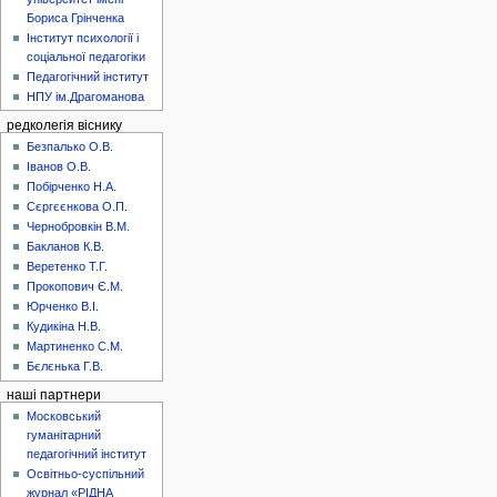
Бориса Грінченка
Інститут психології і
соціальної педагогіки
Педагогічний інститут
НПУ ім.Драгоманова
редколегія віснику
Безпалько О.В.
Іванов О.В.
Побірченко Н.А.
Сєргєєнкова О.П.
Чернобровкін В.М.
Бакланов К.В.
Веретенко Т.Г.
Прокопович Є.М.
Юрченко В.І.
Кудикіна Н.В.
Мартиненко С.М.
Бєлєнька Г.В.
наші партнери
Московський
гуманітарний
педагогічний інститут
Освітньо-суспільний
журнал «РІДНА