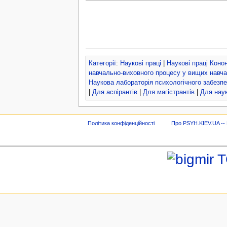
Категорії
:
Наукові праці
|
Наукові праці Коно
навчально-виховного процесу у вищих навч
Наукова лабораторія психологічного забезп
|
Для аспірантів
|
Для магістрантів
|
Для наук
Політика конфіденційності
Про PSYH.KIEV.UA -- В