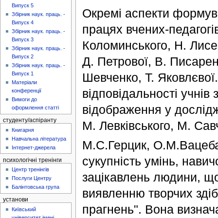
Випуск 5
Окремі аспекти формув
Збірник наук. праць. -
Випуск 4
працях вчених-педагогів
Збірник наук. праць. -
Випуск 3
Коломинського, Н. Лисен
Збірник наук. праць. -
Випуск 2
Д. Петрової, В. Писаренк
Збірник наук. праць. -
Шевченко, Т. Яковлєво
Випуск 1
Матеріали
відповідальності учнів
конференції
Вимоги до
відображення у дослід
оформлення статті
студенту/аспіранту
М. Левківського, М. Савч
Книгарня
Навчальна література
М.С.Герцик, О.М.Вацеба
Інтернет-джерела
сукупність умінь, навич
психологічні тренінги
Центр тренінгів
зацікавлень людини, що
Послуги Центру
Балінтовська група
виявленню творчих здібн
установи
прагнень". Вона визнача
Київський
університет імені