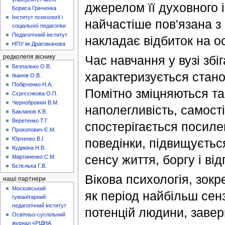
джерелом її духовного 
Бориса Грінченка
Інститут психології і
найчастіше пов'язана з 
соціальної педагогіки
Педагогічний інститут
накладає відбиток на ос
НПУ ім.Драгоманова
Час навчання у вузі збі
редколегія віснику
Безпалько О.В.
характеризується стан
Іванов О.В.
Побірченко Н.А.
Помітно зміцняються так
Сєргєєнкова О.П.
Чернобровкін В.М.
наполегливість, самості
Бакланов К.В.
Веретенко Т.Г.
спостерігається посиле
Прокопович Є.М.
Юрченко В.І.
поведінки, підвищуєтьс
Кудикіна Н.В.
сенсу життя, боргу і від
Мартиненко С.М.
Бєлєнька Г.В.
Вікова психологія, зокр
наші партнери
Московський
як період найбільш сен
гуманітарний
педагогічний інститут
потенцій людини, завер
Освітньо-суспільний
журнал «РІДНА