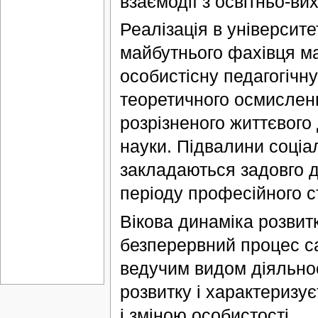
взаємодії з освітньо-ви
Реалізація в університе
майбутнього фахівця ма
особистісну педагогічн
теоретичного осмисленн
розрізненого життєвого 
науки. Підвалини соціа
закладаються задовго д
періоду професійного с
Вікова динаміка розвитк
безперервний процес са
ведучим видом діяльност
розвитку і характеризу
і зміною особистості.