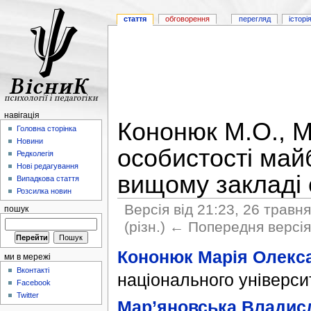
стаття
обговорення
перегляд
історі
навігація
Кононюк М.О., М
Головна сторінка
Новини
особистості май
Редколегія
Нові редагування
вищому закладі 
Випадкова стаття
Розсилка новин
Версія від 21:23, 26 травн
пошук
(різн.) ← Попередня версія 
Кононюк Марія Олекс
ми в мережі
Вконтакті
національного універси
Facebook
Twitter
Мар’яновська Владис