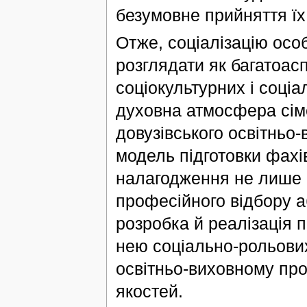
безумовне прийняття їх 
Отже, соціалізацію осо
розглядати як багатоас
соціокультурних і соціа
духовна атмосфера сім
довузівського освітньо
модель підготовки фахі
налагодження не лише ч
професійного відбору аб
розробка й реалізація 
нею соціально-рольових
освітньо-виховному про
якостей.