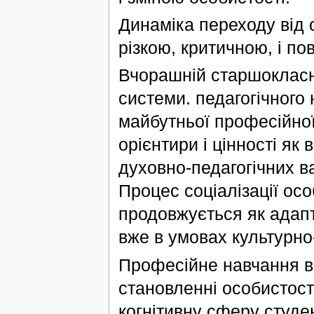
Динаміка переходу від 
різкою, критичною, і пов
Вчорашній старшокласн
системи. педагогічного
майбутньої професійної 
орієнтири і цінності як
духовно-педагогічних ва
Процес соціалізації ос
продовжується як адапта
вже в умовах культурно
Професійне навчання в
становленні особистості
когнітивну сферу студе