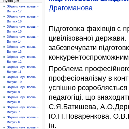
науковцям
Драгоманова
Збірник наук. праць. -
Випуск 17
Збірник наук. праць. -
Випуск 16
Підготовка фахівців є 
Збірник наук. праць. -
Випуск 15
цивілізованої держави.
Збірник наук. праць. -
Випуск 14
забезпечувати підготовк
Збірник наук. праць. -
Випуск 13
конкурентоспроможними
Збірник наук. праць. -
Випуск 12
Проблема професійного
Збірник наук. праць. -
Випуск 11
професіоналізму в конт
Збірник наук. праць. -
Випуск 10
успішно розробляється в
Збірник наук. праць. -
Випуск 9
педагогіці, що знаходи
Збірник наук. праць. -
Випуск 8
С.Я.Батишева, А.О.Дерк
Збірник наук. праць. -
Випуск 7
Ю.П.Поваренкова, О.В.
Збірник наук. праць. -
Випуск 6
ін.
Збірник наук. праць. -