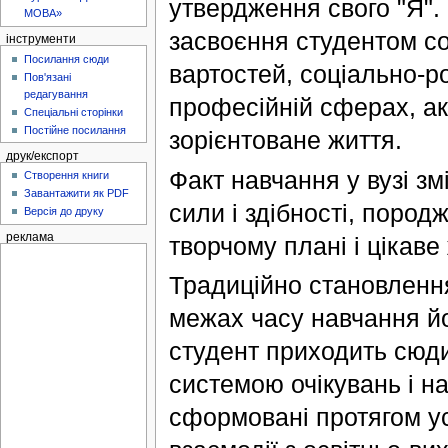
утвердження свого "Я". 
МОВА»
засвоєння студентом со
інструменти
Посилання сюди
вартостей, соціально-ро
Пов'язані
редагування
професійній сферах, ак
Спеціальні сторінки
Постійне посилання
зорієнтоване життя.
друк/експорт
Факт навчання у вузі зм
Створення книги
Завантажити як PDF
сили і здібності, пород
Версія до друку
реклама
творчому плані і цікаве 
Традиційно становлення
межах часу навчання йо
студент приходить сюди 
системою очікувань і н
сформовані протягом ус