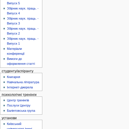
Випуск 5
Збірник наук. праць. -
Випуск 4
Збірник наук. праць. -
Випуск 3
Збірник наук. праць. -
Випуск 2
Збірник наук. праць. -
Випуск 1
Матеріали
конференції
Вимоги до
оформлення статті
студенту/аспіранту
Книгарня
Навчальна література
Інтернет-джерела
психологічні тренінги
Центр тренінгів
Послуги Центру
Балінтовська група
установи
Київський
університет імені