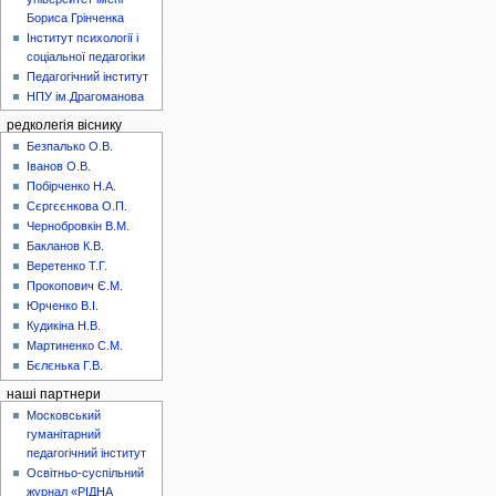
Бориса Грінченка
Інститут психології і
соціальної педагогіки
Педагогічний інститут
НПУ ім.Драгоманова
редколегія віснику
Безпалько О.В.
Іванов О.В.
Побірченко Н.А.
Сєргєєнкова О.П.
Чернобровкін В.М.
Бакланов К.В.
Веретенко Т.Г.
Прокопович Є.М.
Юрченко В.І.
Кудикіна Н.В.
Мартиненко С.М.
Бєлєнька Г.В.
наші партнери
Московський
гуманітарний
педагогічний інститут
Освітньо-суспільний
журнал «РІДНА