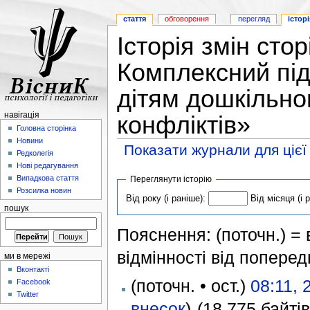
стаття
обговорення
перегляд
історі
Історія змін сто
Комплексний підх
дітям дошкільног
навігація
конфліктів»
Головна сторінка
Новини
Показати журнали для цієї
Редколегія
Нові редагування
Випадкова стаття
Переглянути історію
Розсилка новин
Від року (і раніше):
Від місяця (і 
пошук
Пояснення: (поточн.) = в
відмінності від поперед
ми в мережі
Вконтакті
(поточн. • ост.)
08:11, 
Facebook
Twitter
внесок
)
(18 775 байтів