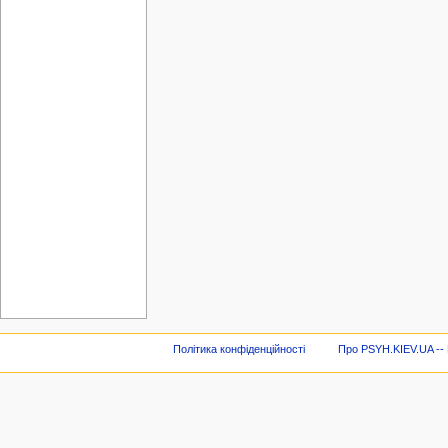
Політика конфіденційності
Про PSYH.KIEV.UA -- В