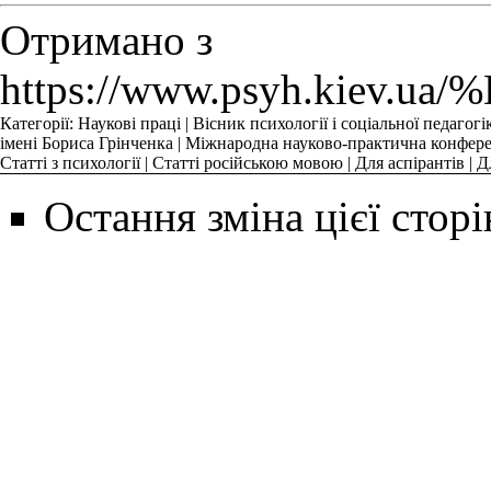
Отримано з
https://www.psyh.
Категорії
:
Наукові праці
|
Вісник психології і соціальної педагогі
імені Бориса Грінченка
|
Міжнародна науково-практична конференц
Статті з психології
|
Статті російською мовою
|
Для аспірантів
|
Д
Остання зміна цієї сторі