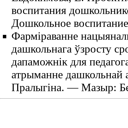
воспитания дошкольнико
Дошкольное воспитание
Фарміраванне нацыяналь
дашкольнага ўзросту ср
дапаможнік для педагога
атрыманне дашкольнай ад
Пралыгіна. — Мазыр: Бе