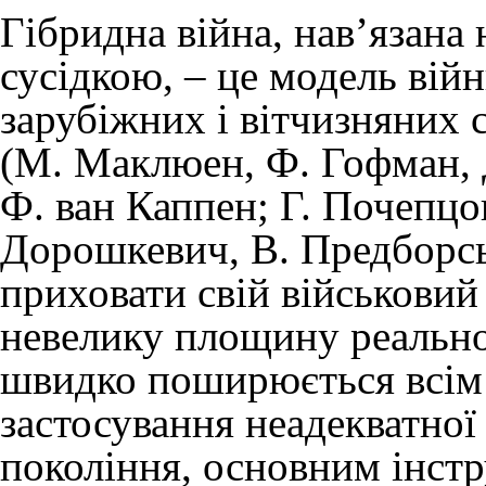
Гібридна війна, нав’язана
сусідкою, – це модель війн
зарубіжних і вітчизняних с
(М. Маклюен, Ф. Гофман, Д
Ф. ван Каппен; Г. Почепцо
Дорошкевич, В. Предборсь
приховати свій військовий
невелику площину реально
швидко поширюється всім
застосування неадекватної 
покоління, основним інстр