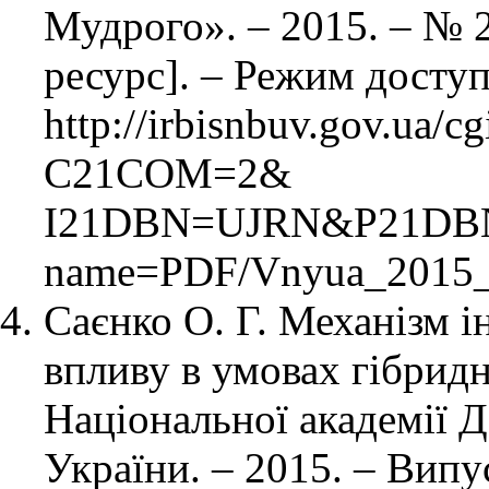
Мудрого». – 2015. – № 2
ресурс]. – Режим доступ
http://irbisnbuv.gov.ua/c
C21COM=2&
I21DBN=UJRN&P21DB
name=PDF/Vnyua_2015_
Саєнко О. Г. Механізм 
впливу в умовах гібридно
Національної академії 
України. – 2015. – Випу