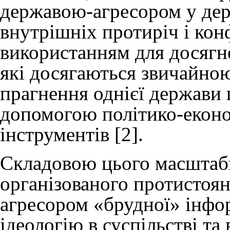
державою-агресором у держ
внутрішніх протиріч і кон
використанням для досягне
які досягаються звичайно
прагнення однієї держави 
допомогою політико-екон
інструментів [2].
Складовою цього масштаб
організованого протистоя
агресором «брудної» інфор
ідеологію в суспільстві та