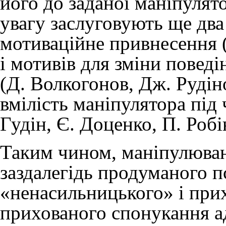
його до заданої маніпулят
увагу заслуговують ще два
мотиваційне привнесення
і мотивів для зміни поведі
(Д. Волкогонов, Дж. Рудіно
вмілість маніпулятора під 
Гудін, Є. Доценко, П. Робі
Таким чином, маніпулюва
заздалегідь продуманого п
«ненасильницького» і при
прихованого спонукання а