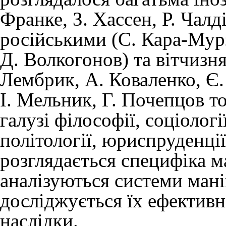
Франке, З. Хассен, Р. Чалд
російськими (С. Кара-Мурз
Д. Волкогонов) та вітчизн
Лембрик, А. Коваленко, Є.
І. Мельник, Г. Почепцов т
галузі філософії, соціологі
політології, юриспруденції,
розглядається специфіка м
аналізуються системи мані
досліджується їх ефективн
наслідки.