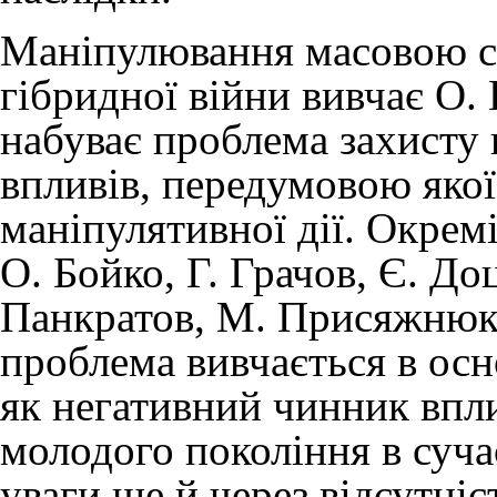
Маніпулювання масовою св
гібридної війни вивчає О.
набуває проблема захисту 
впливів, передумовою якої
маніпулятивної дії. Окрем
О. Бойко, Г. Грачов, Є. Д
Панкратов, М. Присяжнюк,
проблема вивчається в осн
як негативний чинник впли
молодого покоління в суч
уваги ще й через відсутніс