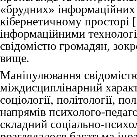
«брудних» інформаційних 
кібернетичному просторі 
інформаційними технологія
свідомістю громадян, зокр
вище.
Маніпулювання свідомістю
міждисциплінарний характ
соціології, політології, п
напрямів психолого-педаг
складний соціально-психо
розглядалося багатьма іно