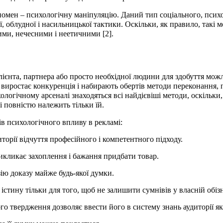
омен – психологічну маніпуляцію. Даний тип соціального, псих
облудної і насильницької тактики. Оскільки, як правило, такі м
ми, нечесними і неетичними [2].
 клієнта, партнера або просто необхідної людини для здобуття мо
виростає конкуренція і набирають обертів методи переконання, пси
огічному арсеналі знаходяться всі найдієвіші методи, оскільки
 і повністю належить тільки їй.
 психологічного впливу в рекламі:
иторії відчуття професійного і компетентного підходу.
икликає захоплення і бажання придбати товар.
ю доказу майже будь-якої думки.
тину тільки для того, щоб не залишити сумнівів у власній обізн
о твердження дозволяє ввести його в систему знань аудиторії як