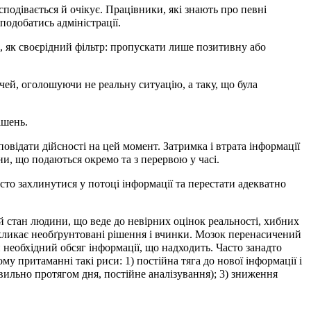
подівається й очікує. Працівники, які знають про певні
подобатись адміністрації.
и, як своєрідний фільтр: пропускати лише позитивну або
чей, оголошуючи не реальну ситуацію, а таку, що була
ішень.
дповідати дійсності на цей момент. Затримка і втрата інформації
и, що подаються окремо та з перервою у часі.
сто захлинутися у потоці інформації та перестати адекватно
й стан людини, що веде до невірних оцінок реальності, хибних
кликає необґрунтовані рішення і вчинки. Мозок перенасичений
 необхідний обсяг інформації, що надходить. Часто занадто
у притаманні такі риси: 1) постійна тяга до нової інформації і
авильно протягом дня, постійне аналізування); 3) зниження