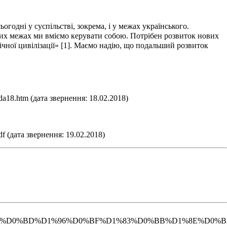
годні у суспільстві, зокрема, і у межах українського.
мих межах ми вміємо керувати собою. Потрібен розвиток нових
ічної цивілізації» [1]. Маємо надію, що подальший розвиток
nda18.htm
(дата звернення: 18.02.2018)
df
(дата звернення: 19.02.2018)
%9C%D0%B0%D0%BD%D1%96%D0%BF%D1%83%D0%BB%D1%