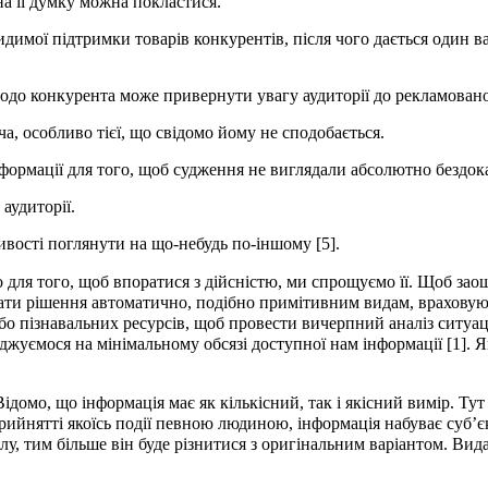
а її думку можна покластися.
димої підтримки товарів конкурентів, після чого дається один 
до конкурента може привернути увагу аудиторії до рекламовано
а, особливо тієї, що свідомо йому не сподобається.
нформації для того, щоб судження не виглядали абсолютно бездок
аудиторії.
вості поглянути на що-небудь по-іншому [5].
 для того, щоб впоратися з дійсністю, ми спрощуємо її. Щоб заощ
ати рішення автоматично, подібно примітивним видам, враховуюч
 або пізнавальних ресурсів, щоб провести вичерпний аналіз ситуац
еджуємося на мінімальному обсязі доступної нам інформації [1]. 
домо, що інформація має як кількісний, так і якісний вимір. Т
рийнятті якоїсь події певною людиною, інформація набуває суб’є
алу, тим більше він буде різнитися з оригінальним варіантом. В