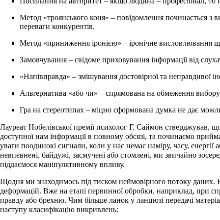
Посилання на авторитет – якщо людина – професіонал, то н
Метод «троянського коня» – повідомлення починається з ви
переваги конкурентів.
Метод «приниження іронією» – іронічне висловлювання що
Замовчування – свідоме приховування інформації від слухач
«Напівправда» – змішування достовірної та неправдивої і
Альтернатива «або чи» – спрямована на обмеження вибору 
Гра на стереотипах – міцно сформована думка не дає можли
Лауреат Нобелівської премії психолог Г. Саймон стверджував, що
доступної нам інформації в повному обсязі, та починаємо прийм
уваги поодинокі сигнали, коли у нас немає наміру, часу, енергії
невпевнені, байдужі, засмучені або стомлені, ми звичайно зосер
піддаємося маніпулятивному впливу.
Щодня ми знаходимось під тиском неймовірного потоку даних. Ві
деформацій. Вже на етапі первинної обробки, наприклад, при сп
правду або брехню. Чим більше ланок у ланцюзі передачі матері
наступу класифікацію викривлень: