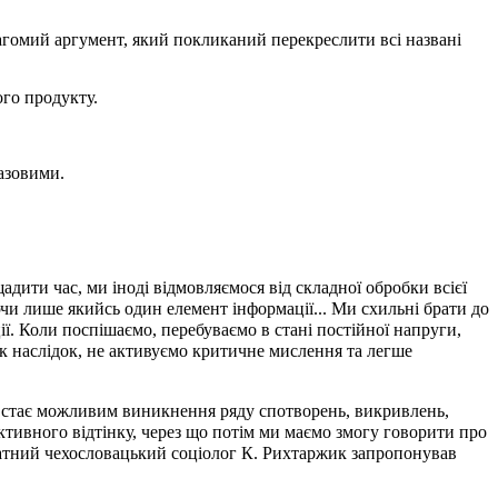
вагомий аргумент, який покликаний перекреслити всі названі
го продукту.
азовими.
адити час, ми іноді відмовляємося від складної обробки всієї
и лише якийсь один елемент інформації... Ми схильні брати до
ії. Коли поспішаємо, перебуваємо в стані постійної напруги,
Як наслідок, не активуємо критичне мислення та легше
ут стає можливим виникнення ряду спотворень, викривлень,
ктивного відтінку, через що потім ми маємо змогу говорити про
идатний чехословацький соціолог К. Рихтаржик запропонував