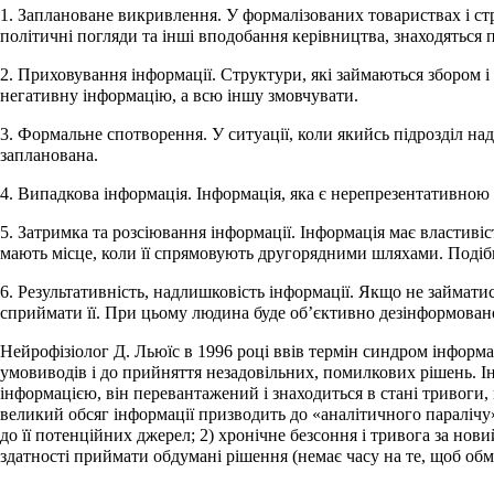
1. Заплановане викривлення. У формалізованих товариствах і ст
політичні погляди та інші вподобання керівництва, знаходяться 
2. Приховування інформації. Структури, які займаються збором і
негативну інформацію, а всю іншу змовчувати.
3. Формальне спотворення. У ситуації, коли якийсь підрозділ на
запланована.
4. Випадкова інформація. Інформація, яка є нерепрезентативною
5. Затримка та розсіювання інформації. Інформація має властивіст
мають місце, коли її спрямовують другорядними шляхами. Подібн
6. Результативність, надлишковість інформації. Якщо не займати
сприймати її. При цьому людина буде об’єктивно дезінформовано
Нейрофізіолог Д. Льюїс в 1996 році ввів термін синдром інформ
умовиводів і до прийняття незадовільних, помилкових рішень. 
інформацією, він перевантажений і знаходиться в стані тривоги,
великий обсяг інформації призводить до «аналітичного паралічу»
до її потенційних джерел; 2) хронічне безсоння і тривога за но
здатності приймати обдумані рішення (немає часу на те, щоб обм