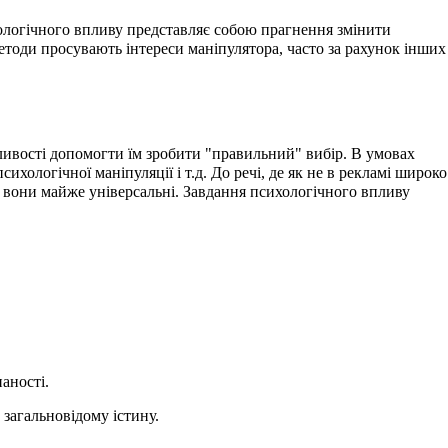
ологічного впливу представляє собою прагнення змінити
етоди просувають інтереси маніпулятора, часто за рахунок інших
жливості допомогти їм зробити "правильний" вибір. В умовах
хологічної маніпуляції і т.д. До речі, де як не в рекламі широко
, вони майже універсальні. Завдання психологічного впливу
аності.
 загальновідому істину.