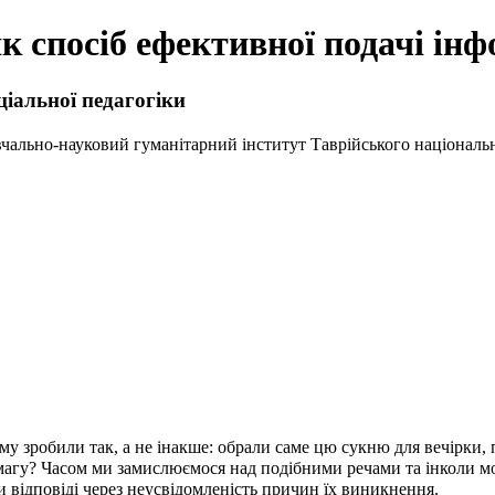
 спосіб ефективної подачі інф
ціальної педагогіки
вчально-науковий гуманітарний інститут Таврійського національно
чому зробили так, а не інакше: обрали саме цю сукню для вечірки,
магу? Часом ми замислюємося над подібними речами та інколи мо
и відповіді через неусвідомленість причин їх виникнення.