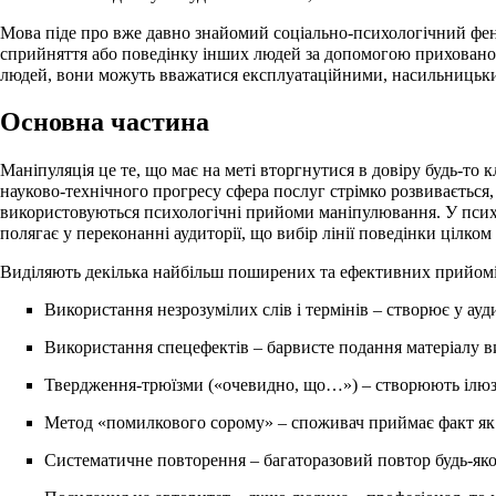
Мова піде про вже давно знайомий соціально-психологічний фен
сприйняття або поведінку інших людей за допомогою прихованої, 
людей, вони можуть вважатися експлуатаційними, насильницьки
Основна частина
Маніпуляція це те, що має на меті вторгнутися в довіру будь-то
науково-технічного прогресу сфера послуг стрімко розвивається, 
використовуються психологічні прийоми маніпулювання. У психол
полягає у переконанні аудиторії, що вибір лінії поведінки цілком
Виділяють декілька найбільш поширених та ефективних прийомів
Використання незрозумілих слів і термінів – створює у ауд
Використання спецефектів – барвисте подання матеріалу в
Твердження-трюїзми («очевидно, що…») – створюють ілюзі
Метод «помилкового сорому» – споживач приймає факт як іс
Систематичне повторення – багаторазовий повтор будь-яког