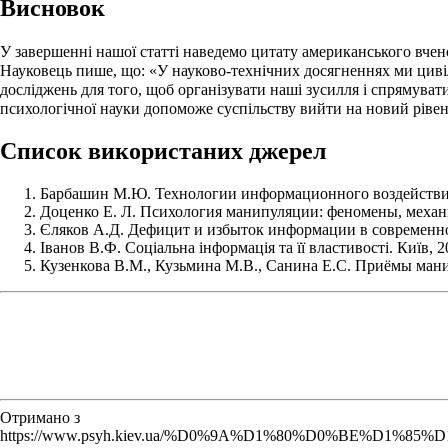
Висновок
У завершенні нашої статті наведемо цитату американського вченог
Науковець пише, що: «У науково-технічних досягненнях ми цивіл
досліджень для того, щоб організувати наші зусилля і спрямуват
психологічної науки допоможе суспільству вийти на новий рівень
Список використаних джерел
Барбашин М.Ю. Технологии информационного воздействи
Доценко Е. Л. Психология манипуляции: феномены, механи
Єляков А.Д. Дефицит и избыток информации в современном
Іванов В.Ф. Соціальна інформація та її властивості. Київ, 20
Кузенкова В.М., Кузьмина М.В., Санина Е.С. Приёмы ман
Отримано з
https://www.psyh.kiev.ua/%D0%9A%D1%80%D0%BE