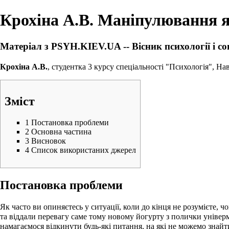
Крохіна А.В. Маніпулювання як
Матеріал з PSYH.KIEV.UA -- Вісник психології і со
Крохіна А.В.
, студентка 3 курсу
спеціальності "Психологія"
, На
Зміст
1
Постановка проблеми
2
Основна частина
3
Висновок
4
Список використаних джерел
Постановка проблеми
Як часто ви опиняєтесь у ситуації, коли до кінця не розумієте, 
та віддали перевагу саме тому новому йогурту з полички універ
намагаємося відкинути будь-які питання, на які не можемо знайт