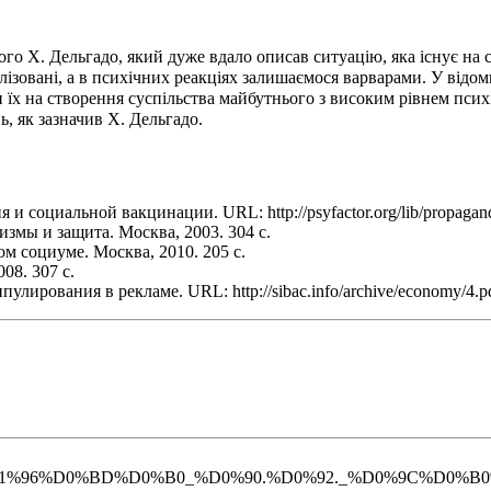
о Х. Дельгадо, який дуже вдало описав ситуацію, яка існує на сьо
ізовані, а в психічних реакціях залишаємося варварами. У відо
и їх на створення суспільства майбутнього з високим рівнем псих
, як зазначив Х. Дельгадо.
я и социальной вакцинации. URL:
http://psyfactor.org/lib/propaga
змы и защита. Москва, 2003. 304 с.
 социуме. Москва, 2010. 205 с.
08. 307 с.
ипулирования в рекламе. URL:
http://sibac.info/archive/economy/4.p
%D1%85%D1%96%D0%BD%D0%B0_%D0%90.%D0%92._%D0