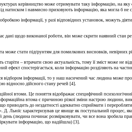
руктурах керівництво може отримувати таку інформацію, на яку с
під натиском і навмисно приховують інформацію, яка могла б не с
 обробкою інформації, у разі відповідних установок, можуть діят
дає дані щодо виконаної роботи, він може скрити наявний стан ре
 та може стати підґрунтям для помилкових висновків, невірних р
ь старіти – втрачати свою актуальність, тому її зміст може не ві
ий ефект спостерігається, коли інформацію розділяють на частин
ся відбором інформації, то у наш насичений час людина може про
ю відносно дійсного стану речей [4].
аційної втоми. Це поняття відображає специфічний психологічни
Інформаційна втома є причиною різкої зміни настрою людини, ви
 що приводить до нездатності адекватно сприймати і переробляти
. Д. Льюїс характеризував це явище як поступальний процес, яком
вий день (людина починає розмірковувати, чи все вона зробила пр
іркувати інформацію, що надійшла) [3].