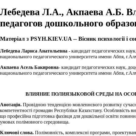
Лебедева Л.А., Акпаева А.Б. 
педагогов дошкольного образо
Матеріал з PSYH.KIEV.UA -- Вісник психології і со
Лебедева Лариса Анатольевна
- кандидат педагогических наук
национального педагогического университета имени Абпя, г.Алм
Акпаева Асель Бакировна
- кандидат педагогических наук, до
национального педагогического университета имени Абпя, г.Алм
ВЛИЯНИЕ ПОЛИЯЗЫКОВОЙ СРЕДЫ НА ОСО
Анотація.
Провідною тенденцією мовленнєвого розвитку сучасного
компетентності громадян Республіки Казахстану. Особливість ви
що професійна підготовка фахівця для дошкільної освіти повинна
умовах полімовного середовища.
Ключові слова.
Полімовність, комплексні програми, проектування