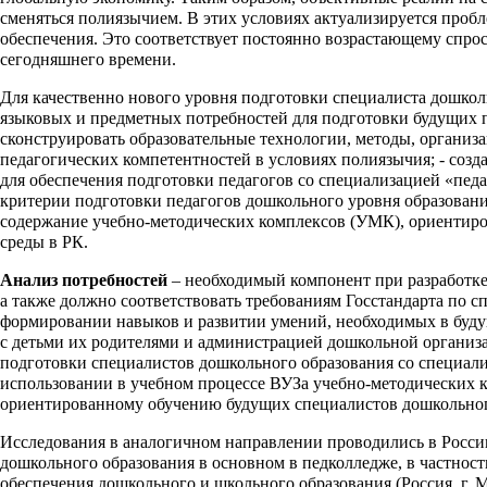
сменяться полиязычием. В этих условиях актуализируется пробл
обеспечения. Это соответствует постоянно возрастающему спр
сегодняшнего времени.
Для качественно нового уровня подготовки специалиста дошкол
языковых и предметных потребностей для подготовки будущих п
сконструировать образовательные технологии, методы, органи
педагогических компетентностей в условиях полиязычия; - соз
для обеспечения подготовки педагогов со специализацией «педа
критерии подготовки педагогов дошкольного уровня образования
содержание учебно-методических комплексов (УМК), ориентиро
среды в РК.
Анализ потребностей
– необходимый компонент при разработке
а также должно соответствовать требованиям Госстандарта по с
формировании навыков и развитии умений, необходимых в буду
с детьми их родителями и администрацией дошкольной организа
подготовки специалистов дошкольного образования со специали
использовании в учебном процессе ВУЗа учебно-методических 
ориентированному обучению будущих специалистов дошкольног
Исследования в аналогичном направлении проводились в России,
дошкольного образования в основном в педколледже, в частност
обеспечения дошкольного и школьного образования (Россия, г. 