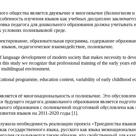
ого общества является двуязычие и многоязычие (билингвизм и
собенность изучения языков как учебных дисциплин заключаетс
товка педагога для дошкольного образования должна учитывать
х условиях полиязыковой среде.
ктирование, образовательная программа, содержание образован
 языков, педагогическое взаимодействие, полиязычие.
of language development of modern society that makes necessity to dev
In this study we recognize that professional training of the early years e
f multilingual environment.
onal programme, education content, variability of early childhood educa
является её многонациональность и полиязычие. Это обусловлен
 будущего педагога дошкольного образования является подготов
ьного образования с полиязычной подготовкой обусловлена как 
вития языков на 2011-2020 годы [1].
ужила необходимость реализации проекта «Триединства языков»
о как государственного языка, русского как языка межнациональ
сегодня складываются таким образом, что свойственный для каз