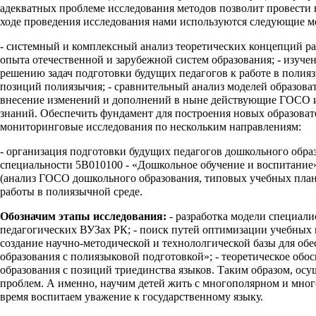
адекватных проблеме исследования методов позволит провести 
ходе проведения исследования нами используются следующие м
- системный и комплексный анализ теоретических концепций ра
опыта отечественной и зарубежной систем образования; - изучен
решению задач подготовки будущих педагогов к работе в полияз
позиций полиязычия; - сравнительный анализ моделей образоват
внесение изменений и дополнений в ныне действующие ГОСО и
знаний. Обеспечить фундамент для построения новых образова
мониторинговые исследования по нескольким направлениям:
- организация подготовки будущих педагогов дошкольного обра
специальности 5В010100 - «Дошкольное обучение и воспитание»)
(анализ ГОСО дошкольного образования, типовых учебных плано
работы в полиязычной среде.
Обозначим этапы исследования:
- разработка модели специали
педагогических ВУЗах РК; - поиск путей оптимизации учебных 
создание научно-методической и технололгической базы для об
образования с полиязыковой подготовкой»; - теоретическое обо
образования с позиций триединства языков. Таким образом, осу
проблем. А именно, научим детей жить с многополярном и мног
время воспитаем уважение к государственному языку.