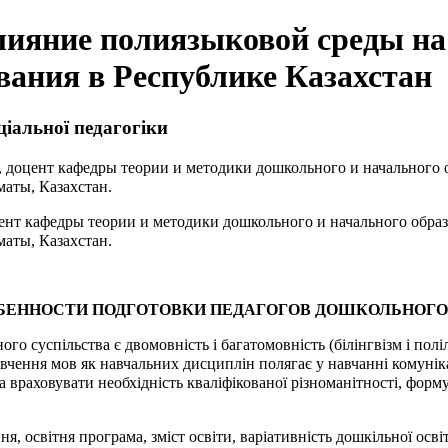
Влияние полиязыковой среды на
вания в Республике Казахстан
ціальної педагогіки
, доцент кафедры теории и методики дошкольного и начального 
аты, Казахстан.
цент кафедры теории и методики дошкольного и начального обра
аты, Казахстан.
БЕННОСТИ ПОДГОТОВКИ ПЕДАГОГОВ ДОШКОЛЬНОГО 
 суспільства є двомовність і багатомовність (білінгвізм і пол
вчення мов як навчальних дисциплін полягає у навчанні комуніка
 враховувати необхідність кваліфікованої різноманітності, форм
, освітня програма, зміст освіти, варіативність дошкільної освіт