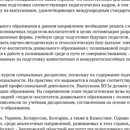
ема подготовки соответствующих педагогических кадров, в том 
осу на выпускников, удовлетворяющих международным стандарта
ьного образования в данном направлении необходимо решить сл
олиязычных педагогов-воспитателей в целях оптимизации разра
зационные формы, учебную среду подготовки будущих педагого
давать научно-методическую и технологическую базу (каталог 
гог-воспитатель дошкольного образования с полиязыковой подгот
 к работе в полиязыковой среде и пути ее совершенствования; 
ванных на подготовку компетентных и конкурентоспособных пе
 курсов специальных дисциплин, поскольку их содержание подч
пециальности. На практике это выражается в подборе соответств
щей профессиональной деятельности. Выпускник ВУЗа должен ум
ции образования. На современном этапе педагогические вузы н
зацией «педагог-воспитатель дошкольного образования с полия
комплексов по учебным дисциплинам, составленным на основе 
о образования.
 Украине, Белоруссии, Болгарии, а также в Казахстане. Однако
и, среди аналогичных направлений, развиваемых в этих странах
Москва); - Запорожский областной институт последипломного пе