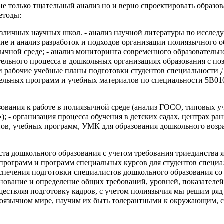
не только тщательный анализ но и верно спроектировать образо
етоды:
зличных научных школ. - анализ научной литературы по исследу
ие и анализ разработок и подходов организации полиязычного об
ычной среде; - анализ мониторинга современного образовательн
ельного процесса в дошкольных организациях образования с поз
 рабочие учебные планы подготовки студентов специальности 
тельных программ и учебных материалов по специальности 5В01
зования к работе в полиязычной среде (анализ ГОСО, типовых у
; - организация процесса обучения в детских садах, центрах р
в, учебных программ, УМК для образования дошкольного возрас
ста дошкольного образования с учетом требования триединства я
программ и программ специальных курсов для студентов специа
еспечения подготовки специалистов дошкольного образования со
снование и определение общих требований, уровней, показателе
ществляя подготовку кадров, с учетом полиязычия мы решим ряд
оязычном мире, научим их быть толерантными к окружающим, со