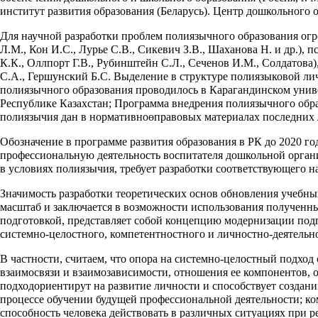
институт развития образования (Беларусь). Центр дошкольного 
Для научной разработки проблем полиязычного образования огр
Л.М., Кон И.С., Лурье С.В., Сикевич З.В., Шаханова Н. и др.),
К.К., Оллпорт Г.В., Рубинштейн С.Л., Сеченов И.М., Солдатова
С.А., Гершунский Б.С. Выделение в структуре полиязыковой ли
полиязычного образования проводилось в Карагандинском униве
Республике Казахстан; Программа внедрения полиязычного обра
полиязычия дан в нормативноөправовых материалах последних лет
Обозначение в программе развития образования в РК до 2020 го
профессиональную деятельность воспитателя дошкольной орган
в условиях полиязычия, требует разработки соответствующего н
Значимость разработки теоретических основ обновления учебн
масштаб и заключается в возможности использования полученны
подготовкой, представляет собой концепцию модернизации подг
системно-целостного, компетентностного и личностно-деятельн
В частности, считаем, что опора на системно-целостный подхо
взаимосвязи и взаимозависимости, отношения ее компонентов, 
подходориентирут на развитие личности и способствует создан
процессе обучении будущей профессиональной деятельности; ко
способность человека действовать в различных ситуациях при 