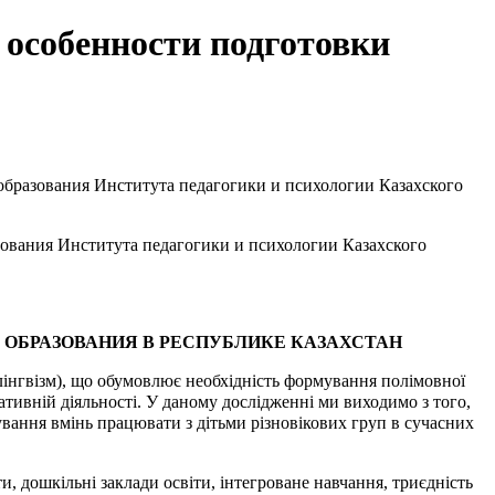
 особенности подготовки
образования Института педагогики и психологии Казахского
зования Института педагогики и психологии Казахского
ОБРАЗОВАНИЯ В РЕСПУБЛИКЕ КАЗАХСТАН
ілінгвізм), що обумовлює необхідність формування полімовної
тивній діяльності. У даному дослідженні ми виходимо з того,
ування вмінь працювати з дітьми різновікових груп в сучасних
и, дошкільні заклади освіти, інтегроване навчання, триєдність