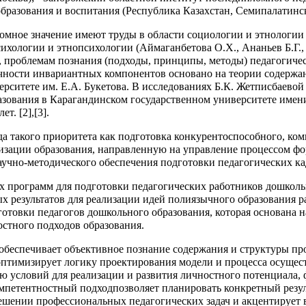
образования и воспитания (Республика Казахстан, Семипалатинс
омное значение имеют труды в области социологии и этнологии
 психологии и этнопсихологии (Аймаганбетова О.Х., Ананьев Б.Г
), проблемам познания (подходы, принципы, методы) педагогиче
чности инвариантных компонентов основано на теории содержан
рситете им. Е.А. Букетова. В исследованиях Б.К. Жетписбаевой
зования в Карагандинском государственном университете имени 
. [2],[3].
да такого приоритета как подготовка конкурентоспособного, ко
изации образования, направленную на управление процессом фо
аучно-методического обеспечения подготовки педагогических ка
ых программ для подготовки педагогических работников дошкол
х результатов для реализации идей полиязычного образования р
отовки педагогов дошкольного образования, которая основана 
остного подходов образования.
д обеспечивает объективное познание содержания и структуры п
оптимизирует логику проектирования модели и процесса осущес
ию условий для реализации и развития личностного потенциала
мпетентностный подходпозволяет планировать конкретный резул
решении профессиональных педагогических задач и акцентирует