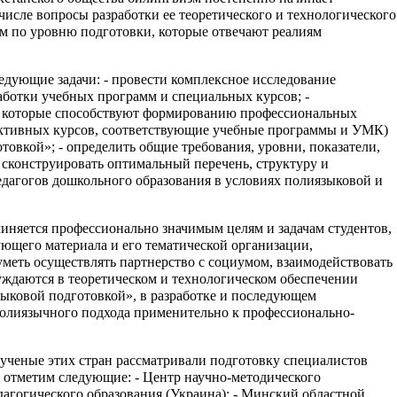
числе вопросы разработки ее теоретического и технологического
м по уровню подготовки, которые отвечают реалиям
едующие задачи: - провести комплексное исследование
ботки учебных программ и специальных курсов; -
в, которые способствуют формированию профессиональных
элективных курсов, соответствующие учебные программы и УМК)
овкой»; - определить общие требования, уровни, показатели,
- сконструировать оптимальный перечень, структуру и
дагогов дошкольного образования в условиях полиязыковой и
иняется профессионально значимым целям и задачам студентов,
ующего материала и его тематической организации,
еть осуществлять партнерство с социумом, взаимодействовать
уждаются в теоретическом и технологическом обеспечении
зыковой подготовкой», в разработке и последующем
полиязычного подхода применительно к профессионально-
 ученые этих стран рассматривали подготовку специалистов
, отметим следующие: - Центр научно-методического
дагогического образования (Украина); - Минский областной