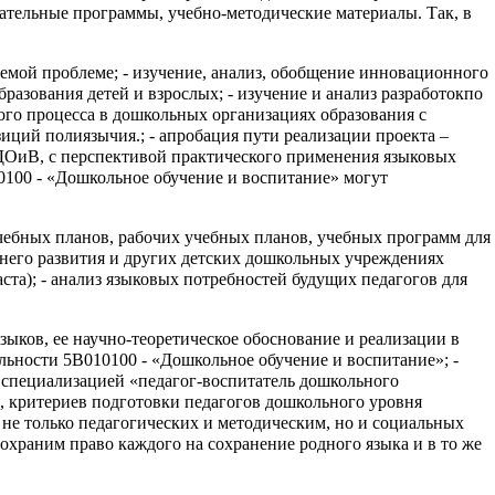
вательные программы, учебно-методические материалы. Так, в
емой проблеме; - изучение, анализ, обобщение инновационного
разования детей и взрослых; - изучение и анализ разработокпо
ого процесса в дошкольных организациях образования с
иций полиязычия.; - апробация пути реализации проекта –
ДОиВ, с перспективой практического применения языковых
0100 - «Дошкольное обучение и воспитание» могут
чебных планов, рабочих учебных планов, учебных программ для
аннего развития и других детских дошкольных учреждениях
та); - анализ языковых потребностей будущих педагогов для
зыков, ее научно-теоретическое обоснование и реализации в
льности 5В010100 - «Дошкольное обучение и воспитание»; -
 специализацией «педагог-воспитатель дошкольного
й, критериев подготовки педагогов дошкольного уровня
 не только педагогических и методическим, но и социальных
храним право каждого на сохранение родного языка и в то же