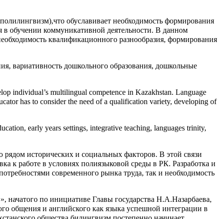
 полилингвизм),что обуславивает необходимость формирования
я в обучении коммуникативной деятельности. В данном
 необходимость квалификационного разнообразия, формирования
ия, вариативность дошкольного образования, дошкольные
elop individual’s multilingual competence in Kazakhstan. Language
ducator has to consider the need of a qualification variety, developing of
tion, early years settings, integrative teaching, languages trinity,
о рядом исторических и социальных факторов. В этой связи
ка к работе в условиях полиязыковой среды в РК. Разработка и
потребностями современного рынка труда, так и необходимость
, начатого по инициативе Главы государства Н.А.Назарбаева,
ного общения и английского как языка успешной интеграции в
ахстанского общества билингвизм постепенно начинает