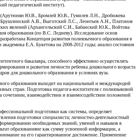
кий педагогический институт).
 (Арутюнян Ю.В., Бромлей Ю.В., Гумилев Л.Н., Дробижева
., Брушлинский А.В., Выготский Л.С., Леонтьев А.Н., Платонов
ских явлений (Архангельский С.И., Бабанский Ю.К., Войтова
ия образования (по В.С. Ледневу). Исследование основ
 разработана Концепция развития полиязычного образования в
академика Е.А. Букетова на 2008-2012 годы; анализ состояния
мпетентного бакалавра, способного эффективно осуществлять
рмирования и развития личности ребенка дошкольного возраста
дров для дошкольного образования в условиях вуза.
ьного образования выходит на национальный и международнй
азных стран. Подготовка педагога-воспитателя с полиязыковой
на сочетании, взаимодействии и взаимосодействии положений
рофессиональной подготовки как системы, определяет
твления подготовки специалиста; личностно-деятельностный
, формированию необходимых знаний, умений и навыков в
ьтат образованияне как сумму усвоенной информации, а
 внимание на его гарантированное достижение. Применение