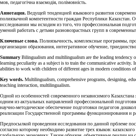
мов, педагогічна взаємодія, полімовність.
Аннотация.
Ведущей тенденцией языкового развития современн
полиязычной компетентности граждан Республики Казахстан. О
исследовании мы исходим из того, что профессиональная подго
умений работать с детьми разновозрастных групп в современны
Ключевые слова.
Полиязычность, комплексные программы, прое
организации образования, интегративное обучение, триединство
Summary
Bilingualism and multilingualism are the leading tendency 
learning peculiarity as a subject is to train the communicative activity. 
abilities to work with children of different ages in modern conditions o
Key words.
Multilingualism, comprehensive programs, designing, educati
teaching interaction, multilingualism.
Одной из особенностей современного независимого Казахстана 
одним из актуальных направлений профессиональной подготовки
научно-методическое обеспечение подготовки педагогoв дошкол
реализации Государственной программы функционирования и раз
Предпосылкой проведения исследования по данной прблеме посл
согласно которому необходимо развитие трех языков: казахског
глобальную экономику. Таким образом, объективные реалии на 