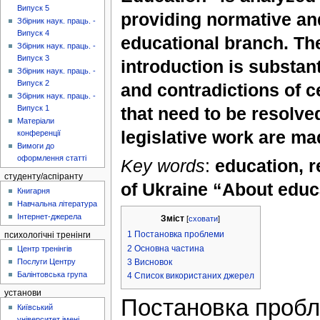
Випуск 5
providing normative and
Збірник наук. праць. -
Випуск 4
educational branch. The
Збірник наук. праць. -
Випуск 3
introduction is substant
Збірник наук. праць. -
Випуск 2
and contradictions of c
Збірник наук. праць. -
that need to be resolve
Випуск 1
Матеріали
legislative work are ma
конференції
Вимоги до
оформлення статті
Key words
:
education, r
студенту/аспіранту
of Ukraine “About educ
Книгарня
Навчальна література
Інтернет-джерела
Зміст
[
сховати
]
1
Постановка проблеми
психологічні тренінги
2
Основна частина
Центр тренінгів
3
Висновок
Послуги Центру
Балінтовська група
4
Список використаних джерел
установи
Постановка проб
Київський
університет імені