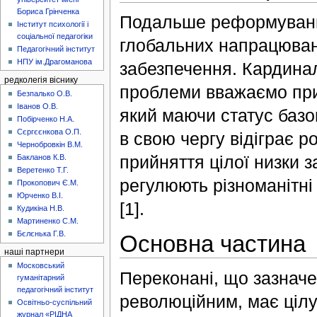
Бориса Грінченка
Подальше реформування
Інститут психології і
соціальної педагогіки
глобальних напрацюван
Педагогічний інститут
НПУ ім.Драгоманова
забезпечення. Кардинал
редколегія віснику
проблеми вважаємо прий
Безпалько О.В.
Іванов О.В.
який маючи статус базов
Побірченко Н.А.
Сєргєєнкова О.П.
в свою чергу відіграє р
Чернобровкін В.М.
прийняття цілої низки з
Бакланов К.В.
Веретенко Т.Г.
регулюють різноманітні 
Прокопович Є.М.
Юрченко В.І.
[1].
Кудикіна Н.В.
Мартиненко С.М.
Бєлєнька Г.В.
Основна частина
наші партнери
Московський
Переконані, що зазначе
гуманітарний
педагогічний інститут
революційним, має цілу 
Освітньо-суспільний
журнал «РІДНА