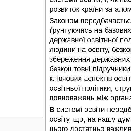
розвиток країни загалом
Законом передбачаєтьс
ґрунтуючись на базови
державної освітньої по
людини на освіту, безк
збереження державних с
безкоштовні підручник
ключових аспектів осві
освітньої політики, стр
повноважень між органа
В системі освіти перед
освіту, що, на нашу ду
цього достатньо важлив