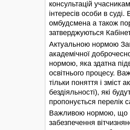
консультацій учасникам
інтересів особи в суді
омбудсмена а також по
затверджуються Кабінет
Актуальною нормою За
академічної доброчесн
нормою, яка здатна пі
освітнього процесу. Ва
тільки поняття і зміст а
бездіяльності), які буд
пропонується перелік са
Важливою нормою, що г
забезпечення вітчизняно