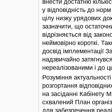
внести достатню кількіс
у відповідність до нор
цілу низку урядових док
зазначити, що остаточн
відрізняється від закон
неймовірно короткі. Та
досвід імплементації З
надзвичайно затягнувся
нереалізованими і до ць
Розуміння актуальност
розгортання відповідни
на засіданні Кабінету М
схвалений План організа
для забезпечення реаліз