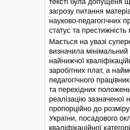
тексті була допущеня щ
загрозу питання матері
науково-педагогічних п
статус та престижність 
Мається на увазі супере
визначила мінімальний 
найнижчої кваліфікаційн
заробітних плат, а най
педагогічного працівни
та перехідних положень
реалізацію зазначеної 
пропорційно до розмір
України, посадового ок
кваліфікаційної категор