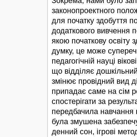
Зокрема, нами було за
законопроектного полож
для початку здобуття п
додаткового вивчення п
якою початкову освіту 
думку, це може супереч
педагогічній науці віков
що відділяє дошкільний 
змінює провідний вид ді
припадає саме на сім р
спостерігати за резуль
передбачила навчання ш
була змушена забезпеч
денний сон, ігрові мет