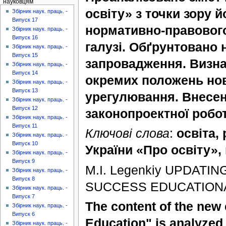
науковцям
освіту» з точки зору й
Збірник наук. праць. -
Випуск 17
нормативно-правовог
Збірник наук. праць. -
Випуск 16
галузі. Обґрунтовано 
Збірник наук. праць. -
Випуск 15
запровадження. Визна
Збірник наук. праць. -
Випуск 14
окремих положень нов
Збірник наук. праць. -
Випуск 13
урегулювання. Внесен
Збірник наук. праць. -
Випуск 12
законопроектної робот
Збірник наук. праць. -
Випуск 11
Ключові слова
:
освіта,
Збірник наук. праць. -
Випуск 10
України «Про освіту»,
Збірник наук. праць. -
Випуск 9
M.I. Legenkiy UPDATI
Збірник наук. праць. -
Випуск 8
SUCCESS EDUCATION
Збірник наук. праць. -
Випуск 7
The content of the new 
Збірник наук. праць. -
Випуск 6
Education" is analyzed f
Збірник наук. праць. -