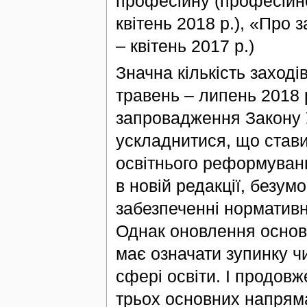
професійну (професійно
квітень 2018 р.), «Про 
– квітень 2017 р.)
Значна кількість заход
травень – липень 2018 р
запровадження Закону 
ускладнитися, що стави
освітнього реформуванн
в новій редакції, безу
забезпеченні нормативн
Однак оновлення основн
має означати зупинку ч
сфері освіти. І продов
трьох основних напряма