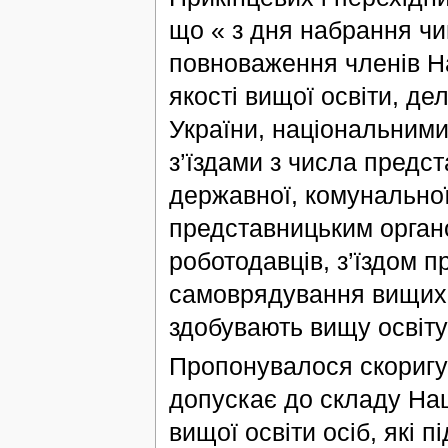
що « з дня набрання ч
повноваження членів На
якості вищої освіти, д
України, національними
з’їздами з числа предс
державної, комунальної
представницьким органо
роботодавців, з’їздом п
самоврядування вищих н
здобувають вищу освіту»
Пропонувалося скоригув
допускає до складу Нац
вищої освіти осіб, які 