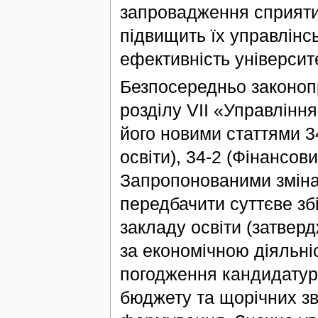
запровадження сприятим
підвищить їх управлінсь
ефективність університе
Безпосередньо законоп
розділу VII «Управлінн
його новими статтями 3
освіти), 34-2 (Фінансов
Запропонованими зміна
передбачити суттєве з
закладу освіти (затверд
за економічною діяльні
погодження кандидатур
бюджету та щорічних зві