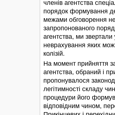
членів агентства спеці
порядок формування д
межами обговорення нед
запропонованого поряд
агентства, ми звертали
неврахування яких мож
колізій.
На момент прийняття з
агентства, обраний і п
пропонувалося законод
легітимності складу чи
процедури його формув
відповідним чином, пер
Прикінцевих і перехідн