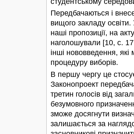
студентському середови
Передбачаються і внесе
вищого закладу освіти.
наші пропозиції, на ак
наголошували [10, с. 17
інші нововведення, які
процедуру виборів.
В першу чергу це стосу
Законопроект передбач
третин голосів від загал
безумовного призначенн
зможе досягнути визнач
залишається за нагляд
засновникові призначит