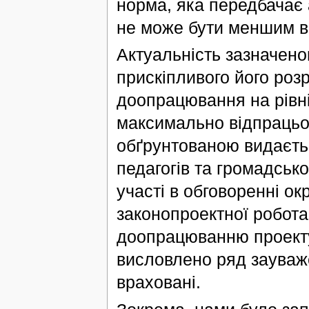
норма, яка передбачає а
не може бути меншим в
Актуальність зазначено
прискіпливого його розр
доопрацювання на рівні
максимально відпрацьо
обґрунтованою видаєтьс
педагогів та громадськ
участі в обговоренні ок
законопроектної робота
доопрацюванню проекту
висловлено ряд зауваже
враховані.