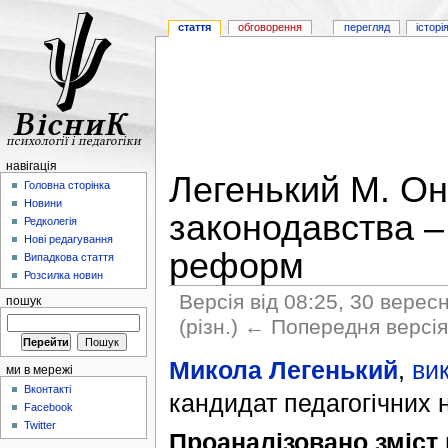
стаття
обговорення
перегляд
історі
навігація
Легенький М. Он
Головна сторінка
Новини
законодавства – 
Редколегія
Нові редагування
реформ
Випадкова стаття
Розсилка новин
Версія від 08:25, 30 верес
пошук
(різн.) ← Попередня версія 
Микола Легенький
,
вик
ми в мережі
Вконтакті
кандидат педагогічних н
Facebook
Twitter
Проаналізовано зміст 