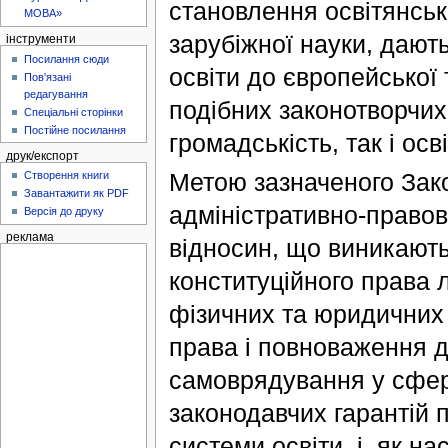
становлення освітянської
МОВА»
зарубіжної науки, дають
інструменти
Посилання сюди
освіти до європейської 
Пов'язані
редагування
подібних законотворчих
Спеціальні сторінки
Постійне посилання
громадськість, так і ос
друк/експорт
Метою зазначеного Зак
Створення книги
Завантажити як PDF
адміністративно-правов
Версія до друку
реклама
відносин, що виникають 
конституційного права л
фізичних та юридичних о
права і повноваження д
самоврядування у сфері
законодавчих гарантій 
системи освіти, і, як н