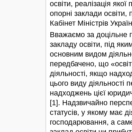
освіти, реалізація якої
опорні заклади освіти,
Кабінет Міністрів Україн
Вважаємо за доцільне п
закладу освіти, під як
основним видом діяльнос
передбачено, що «осві
діяльності, якщо надхо
цього виду діяльності 
надходжень цієї юридич
[1]. Надзвичайно персп
статусів, у якому має ді
господарювання, а сам
заклад освіти чи прибу