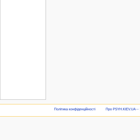
Політика конфіденційності
Про PSYH.KIEV.UA -- В