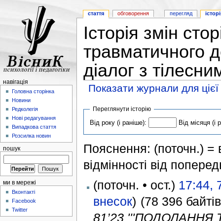
стаття
обговорення
перегляд
історі
Історія змін сто
травматичного д
діалог з тілесни
навігація
Показати журнали для цієї
Головна сторінка
Новини
Переглянути історію
Редколегія
Нові редагування
Від року (і раніше):
Від місяця (і 
Випадкова стаття
Розсилка новин
Пояснення: (поточн.) = в
пошук
відмінності від поперед
(поточн. • ост.)
17:44, 
ми в мережі
Вконтакті
внесок
)
(78 396 байтів
Facebook
Twitter
81’23 '''ПОДОЛАНН