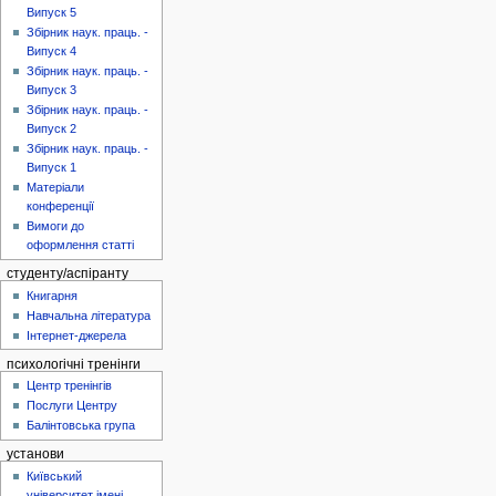
Випуск 5
Збірник наук. праць. -
Випуск 4
Збірник наук. праць. -
Випуск 3
Збірник наук. праць. -
Випуск 2
Збірник наук. праць. -
Випуск 1
Матеріали
конференції
Вимоги до
оформлення статті
студенту/аспіранту
Книгарня
Навчальна література
Інтернет-джерела
психологічні тренінги
Центр тренінгів
Послуги Центру
Балінтовська група
установи
Київський
університет імені