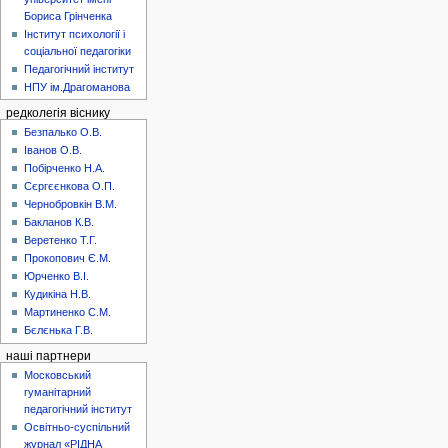
Бориса Грінченка
Інститут психології і
соціальної педагогіки
Педагогічний інститут
НПУ ім.Драгоманова
редколегія віснику
Безпалько О.В.
Іванов О.В.
Побірченко Н.А.
Сєргєєнкова О.П.
Чернобровкін В.М.
Бакланов К.В.
Веретенко Т.Г.
Прокопович Є.М.
Юрченко В.І.
Кудикіна Н.В.
Мартиненко С.М.
Бєлєнька Г.В.
наші партнери
Московський
гуманітарний
педагогічний інститут
Освітньо-суспільний
журнал «РІДНА