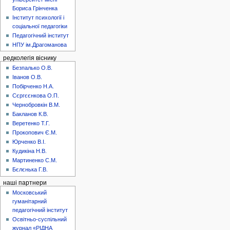
Бориса Грінченка
Інститут психології і
соціальної педагогіки
Педагогічний інститут
НПУ ім.Драгоманова
редколегія віснику
Безпалько О.В.
Іванов О.В.
Побірченко Н.А.
Сєргєєнкова О.П.
Чернобровкін В.М.
Бакланов К.В.
Веретенко Т.Г.
Прокопович Є.М.
Юрченко В.І.
Кудикіна Н.В.
Мартиненко С.М.
Бєлєнька Г.В.
наші партнери
Московський
гуманітарний
педагогічний інститут
Освітньо-суспільний
журнал «РІДНА