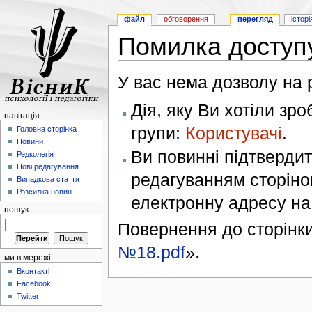
файл
обговорення
перегляд
історі
Помилка доступ
У вас нема дозволу на р
Дія, яку Ви хотіли зр
навігація
групи:
Користувачі
.
Головна сторінка
Новини
Ви повинні підтверди
Редколегія
Нові редагування
редагуванням сторінок
Випадкова стаття
Розсилка новин
електронну адресу н
пошук
Повернення до сторінки
№18.pdf
».
ми в мережі
Вконтакті
Facebook
Twitter