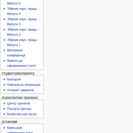
Випуск 5
Збірник наук. праць. -
Випуск 4
Збірник наук. праць. -
Випуск 3
Збірник наук. праць. -
Випуск 2
Збірник наук. праць. -
Випуск 1
Матеріали
конференції
Вимоги до
оформлення статті
студенту/аспіранту
Книгарня
Навчальна література
Інтернет-джерела
психологічні тренінги
Центр тренінгів
Послуги Центру
Балінтовська група
установи
Київський
університет імені