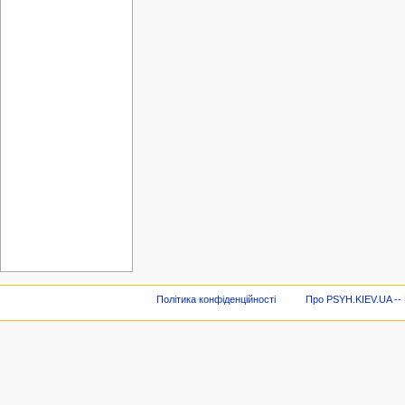
Політика конфіденційності
Про PSYH.KIEV.UA -- В