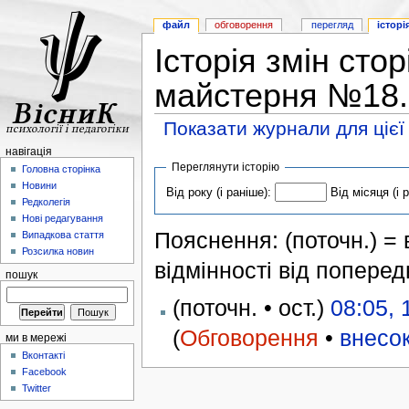
файл
обговорення
перегляд
історі
Історія змін сто
майстерня №18.
Показати журнали для цієї
навігація
Переглянути історію
Головна сторінка
Новини
Від року (і раніше):
Від місяця (і 
Редколегія
Нові редагування
Пояснення: (поточн.) = в
Випадкова стаття
Розсилка новин
відмінності від поперед
пошук
(поточн. • ост.)
08:05,
(
Обговорення
•
внесо
ми в мережі
Вконтакті
Facebook
Twitter