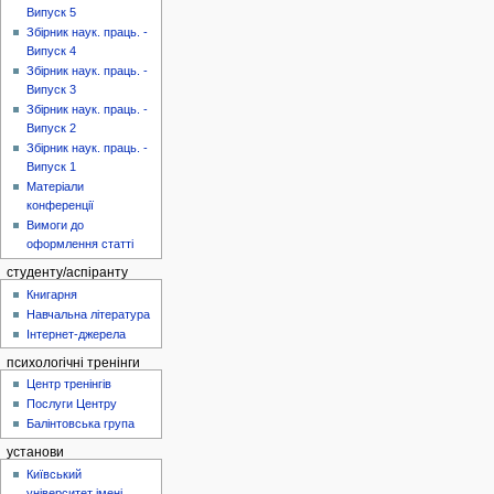
Випуск 5
Збірник наук. праць. -
Випуск 4
Збірник наук. праць. -
Випуск 3
Збірник наук. праць. -
Випуск 2
Збірник наук. праць. -
Випуск 1
Матеріали
конференції
Вимоги до
оформлення статті
студенту/аспіранту
Книгарня
Навчальна література
Інтернет-джерела
психологічні тренінги
Центр тренінгів
Послуги Центру
Балінтовська група
установи
Київський
університет імені