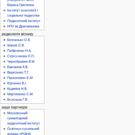
Бориса Грінченка
Інститут психології і
соціальної педагогіки
Педагогічний інститут
НПУ ім.Драгоманова
редколегія віснику
Безпалько О.В.
Іванов О.В.
Побірченко Н.А.
Сєргєєнкова О.П.
Чернобровкін В.М.
Бакланов К.В.
Веретенко Т.Г.
Прокопович Є.М.
Юрченко В.І.
Кудикіна Н.В.
Мартиненко С.М.
Бєлєнька Г.В.
наші партнери
Московський
гуманітарний
педагогічний інститут
Освітньо-суспільний
журнал «РІДНА