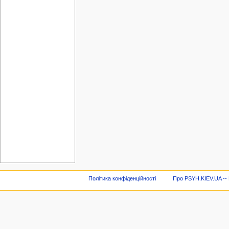
Політика конфіденційності
Про PSYH.KIEV.UA -- В