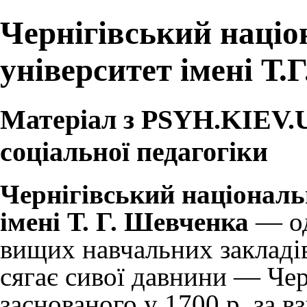
Чернігівський націо
університет імені Т.
Матеріал з PSYH.KIEV.UA
соціальної педагогіки
Чернігівський національ
імені Т. Г. Шевченка
— од
вищих навчальних закладів
сягає сивої давнини — Чер
заснованого у 1700 р. за 