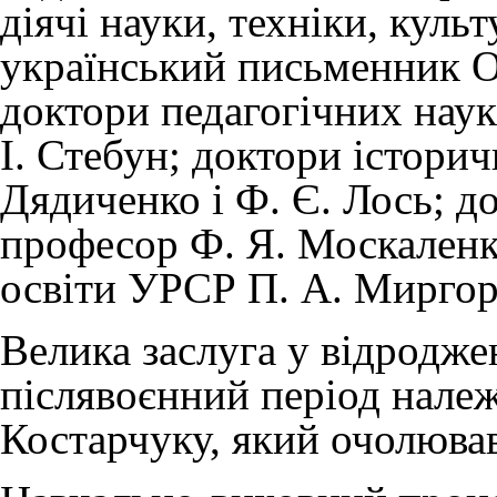
діячі науки, техніки, куль
український письменник Ол
доктори педагогічних наук,
І. Стебун; доктори істори
Дядиченко і Ф. Є. Лось; д
професор Ф. Я. Москаленк
освіти УРСР П. А. Миргоро
Велика заслуга у відроджен
післявоєнний період нале
Костарчуку, який очолював