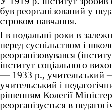
У 1919 р. інститут зробив
був реорганізований у пед
строком навчання.
І в подальші роки в залежн
перед суспільством і школ
реорганізовувався (інститу
інститут соціального вихо
— 1933 р., учительський —
учительський і педагогічний
рішенням Колегії Міністер
реорганізується в педагогі