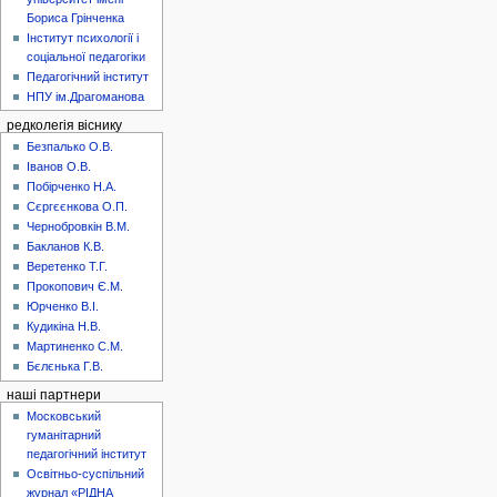
Бориса Грінченка
Інститут психології і
соціальної педагогіки
Педагогічний інститут
НПУ ім.Драгоманова
редколегія віснику
Безпалько О.В.
Іванов О.В.
Побірченко Н.А.
Сєргєєнкова О.П.
Чернобровкін В.М.
Бакланов К.В.
Веретенко Т.Г.
Прокопович Є.М.
Юрченко В.І.
Кудикіна Н.В.
Мартиненко С.М.
Бєлєнька Г.В.
наші партнери
Московський
гуманітарний
педагогічний інститут
Освітньо-суспільний
журнал «РІДНА