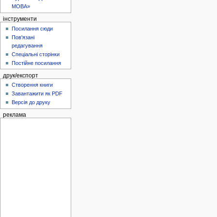
МОВА»
інструменти
Посилання сюди
Пов'язані
редагування
Спеціальні сторінки
Постійне посилання
друк/експорт
Створення книги
Завантажити як PDF
Версія до друку
реклама