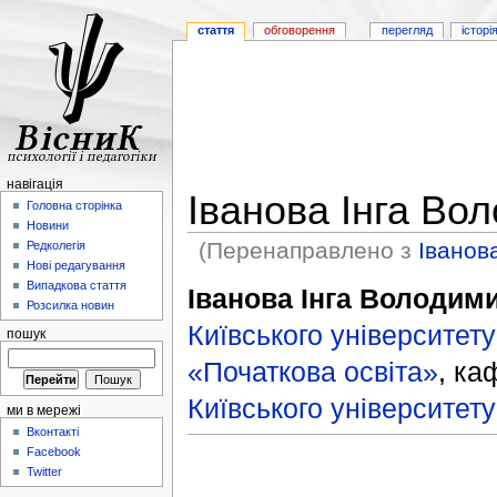
стаття
обговорення
перегляд
історі
навігація
Іванова Інга Во
Головна сторінка
Новини
(Перенаправлено з
Іванова
Редколегія
Нові редагування
Випадкова стаття
Іванова Інга Володим
Розсилка новин
Київського університету
пошук
«Початкова освіта»
, к
Київського університету
ми в мережі
Вконтакті
Facebook
Twitter