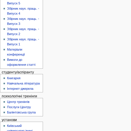
Випуск 5
Збірник наук. праць. -
Випуск 4
Збірник наук. праць. -
Випуск 3
Збірник наук. праць. -
Випуск 2
Збірник наук. праць. -
Випуск 1
Матеріали
конференції
Вимоги до
оформлення статті
студенту/аспіранту
Книгарня
Навчальна література
Інтернет-джерела
психологічні тренінги
Центр тренінгів
Послуги Центру
Балінтовська група
установи
Київський
університет імені