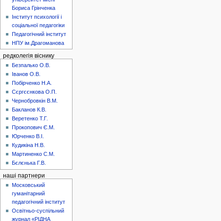
Бориса Грінченка
Інститут психології і
соціальної педагогіки
Педагогічний інститут
НПУ ім.Драгоманова
редколегія віснику
Безпалько О.В.
Іванов О.В.
Побірченко Н.А.
Сєргєєнкова О.П.
Чернобровкін В.М.
Бакланов К.В.
Веретенко Т.Г.
Прокопович Є.М.
Юрченко В.І.
Кудикіна Н.В.
Мартиненко С.М.
Бєлєнька Г.В.
наші партнери
Московський
гуманітарний
педагогічний інститут
Освітньо-суспільний
журнал «РІДНА