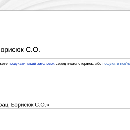
Борисюк С.О.
ожете
пошукати такий заголовок
серед інших сторінок, або
пошукати пов'я
праці Борисюк С.О.»