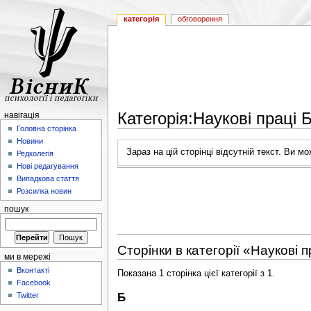
категорія
обговорення
Категорія:Наукові праці 
навігація
Головна сторінка
Новини
Зараз на цій сторінці відсутній текст. Ви м
Редколегія
Нові редагування
Випадкова стаття
Розсилка новин
пошук
Сторінки в категорії «Наукові 
ми в мережі
Вконтакті
Показана 1 сторінка цієї категорії з 1.
Facebook
Б
Twitter