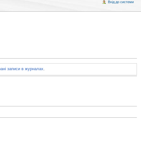
Вхід до системи
зані записи в журналах
.