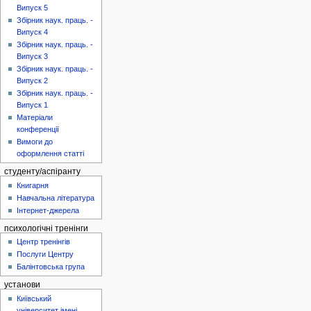
Випуск 5
Збірник наук. праць. -
Випуск 4
Збірник наук. праць. -
Випуск 3
Збірник наук. праць. -
Випуск 2
Збірник наук. праць. -
Випуск 1
Матеріали
конференції
Вимоги до
оформлення статті
студенту/аспіранту
Книгарня
Навчальна література
Інтернет-джерела
психологічні тренінги
Центр тренінгів
Послуги Центру
Балінтовська група
установи
Київський
університет імені