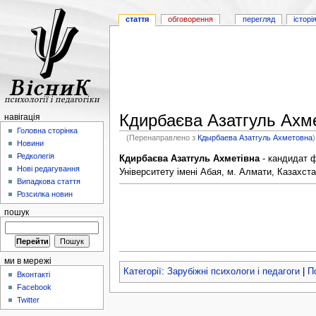
стаття
обговорення
перегляд
історі
Кдирбаєва Азатгуль Ахм
навігація
Головна сторінка
(Перенаправлено з
Кдырбаева Азатгуль Ахметовна
)
Новини
Редколегія
Кдирбаєва Азатгуль Ахметівна
- кандидат ф
Нові редагування
Університету імені Абая, м. Алмати, Казахста
Випадкова стаття
Розсилка новин
пошук
ми в мережі
Категорії
:
Зарубіжні психологи і педагоги
|
П
Вконтакті
Facebook
Twitter