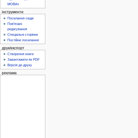
МОВА»
інструменти
Посилання сюди
Пов'язані
редагування
Спеціальні сторінки
Постійне посилання
друк/експорт
Створення книги
Завантажити як PDF
Версія до друку
реклама