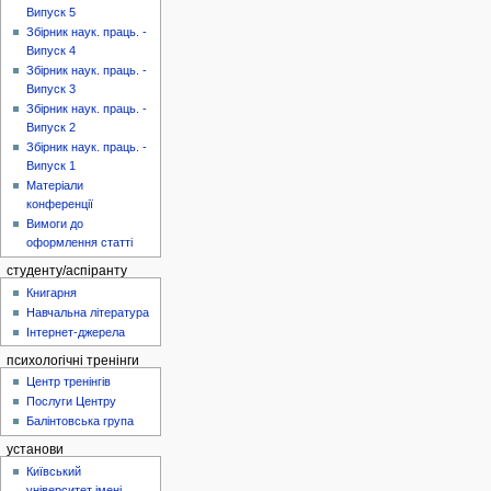
Випуск 5
Збірник наук. праць. -
Випуск 4
Збірник наук. праць. -
Випуск 3
Збірник наук. праць. -
Випуск 2
Збірник наук. праць. -
Випуск 1
Матеріали
конференції
Вимоги до
оформлення статті
студенту/аспіранту
Книгарня
Навчальна література
Інтернет-джерела
психологічні тренінги
Центр тренінгів
Послуги Центру
Балінтовська група
установи
Київський
університет імені