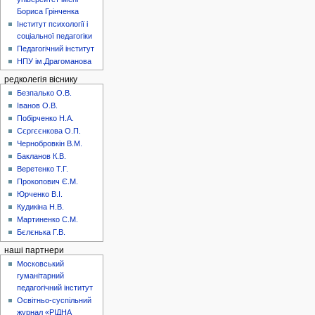
Бориса Грінченка
Інститут психології і
соціальної педагогіки
Педагогічний інститут
НПУ ім.Драгоманова
редколегія віснику
Безпалько О.В.
Іванов О.В.
Побірченко Н.А.
Сєргєєнкова О.П.
Чернобровкін В.М.
Бакланов К.В.
Веретенко Т.Г.
Прокопович Є.М.
Юрченко В.І.
Кудикіна Н.В.
Мартиненко С.М.
Бєлєнька Г.В.
наші партнери
Московський
гуманітарний
педагогічний інститут
Освітньо-суспільний
журнал «РІДНА