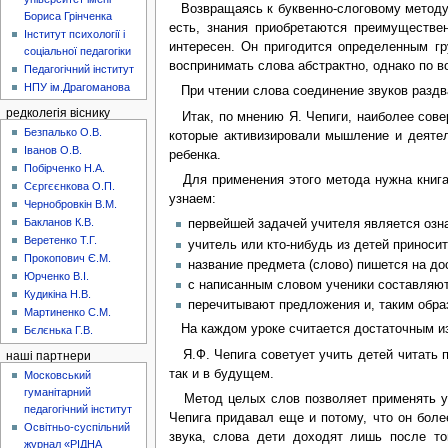
Возвращаясь к буквенно-слоговому методу, с
Бориса Грінченка
есть, знания приобретаются преимуществе
Інститут психології і
интересен. Он пригодится определенным гр
соціальної педагогіки
воспринимать слова абстрактно, однако по в
Педагогічний інститут
НПУ ім.Драгоманова
При чтении слова соединение звуков раздваи
редколегія віснику
Итак, по мнению Я. Чепиги, наиболее сове
Безпалько О.В.
которые активизировали мышление и деятел
Іванов О.В.
ребенка.
Побірченко Н.А.
Для применения этого метода нужна книга 
Сєргєєнкова О.П.
узнаем:
Чернобровкін В.М.
Бакланов К.В.
первейшей задачей учителя является озн
Веретенко Т.Г.
учитель или кто-нибудь из детей приносит
Прокопович Є.М.
название предмета (слово) пишется на до
Юрченко В.І.
с написанным словом ученики составляют
Кудикіна Н.В.
перечитывают предложения и, таким обра
Мартиненко С.М.
На каждом уроке считается достаточным изу
Бєлєнька Г.В.
Я.Ф. Чепига советует учить детей читать п
наші партнери
так и в будущем.
Московський
гуманітарний
Метод целых слов позволяет применять уст
педагогічний інститут
Чепига придавал еще и потому, что он боле
Освітньо-суспільний
звука, слова дети доходят лишь после то
журнал «РІДНА