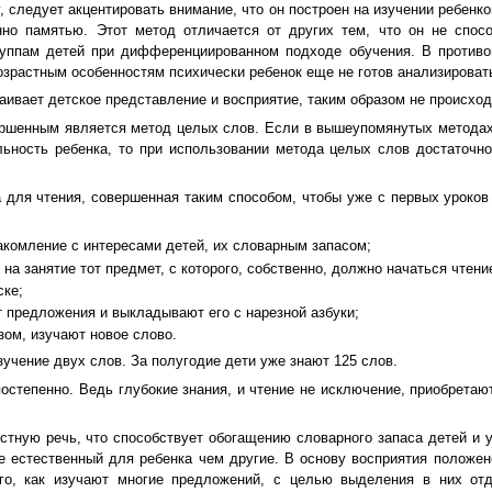
ледует акцентировать внимание, что он построен на изучении ребенком
нно памятью. Этот метод отличается от других тем, что он не спос
уппам детей при дифференциированном подходе обучения. В противоп
озрастным особенностям психически ребенок еще не готов анализироват
вает детское представление и восприятие, таким образом не происходи
ршенным является метод целых слов. Если в вышеупомянутых методах 
ьность ребенка, то при использовании метода целых слов достаточно
для чтения, совершенная таким способом, чтобы уже с первых уроков
акомление с интересами детей, их словарным запасом;
 на занятие тот предмет, с которого, собственно, должно начаться чтени
ске;
 предложения и выкладывают его с нарезной азбуки;
зом, изучают новое слово.
чение двух слов. За полугодие дети уже знают 125 слов.
остепенно. Ведь глубокие знания, и чтение не исключение, приобретаю
ную речь, что способствует обогащению словарного запаса детей и у
е естественный для ребенка чем другие. В основу восприятия положе
го, как изучают многие предложений, с целью выделения в них от