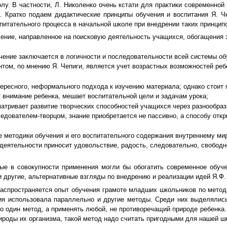
у. В частности, Л. Николенко очень кстати для практики современно
. Кратко подаем дидактические принципы обучения и воспитания Я. Ч
итательного процесса в начальной школе при внедрении таких принципо
чение, направленное на поисковую деятельность учащихся, обогащения
чение заключается в логичности и последовательности всей системы об
нтом, по мнению Я. Чепиги, является учет возрастных возможностей реб
тересного, неформального подхода к изучению материала; однако стоит
 внимание ребенка, мешает воспитательной цели и задачам урока;
матривает развитие творческих способностей учащихся через разнообра
ледователем-творцом, знание приобретается не пассивно, а способу откр
 методики обучения и его воспитательного содержания внутреннему мир
 деятельности приносит удовольствие, радость, следовательно, свобод
 в совокупности применения могли бы обогатить современное обучен
и другие, альтернативные взгляды по внедрению и реализации идей Я.Ф.
аспространяется опыт обучения грамоте младших школьников по метод
ия использовала параллельно и другие методы. Среди них выделялись 
то один метод, а применять любой, не противоречащий природе ребенка
роды их организма, такой метод надо считать пригодными для нашей шко