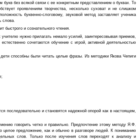
 букв без всякой связи с ее конкретным представлением о буквах. То
обствует проявлениям творчества, несколько суховат и не слишком
оложность буквенно-слоговому, звуковой метод заставляет ученика
ь слова.
т быстрого и сознательного чтения.
учителю нужно прилагать немало усилий, заинтересовывая приемов,
 естественно сочетаются обучение с игрой, активной деятельностью
 дети способны были читать целые фразы. Из методики Якова Чепиги
е;
тся последовательно и становятся надежной опорой как в настоящем,
мению говорить четко и правильно. Предпочтение этому методу Я.Ф.
но целое предложение, как и обычно в разговоре людей. К пониманию
дельных слов. Только после изучения слов переходят к анализу и