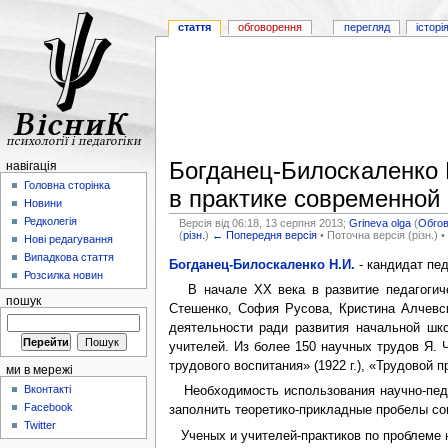
стаття
обговорення
перегляд
історі
Богданец-Билоскаленко Н
навігація
Головна сторінка
в практике современной
Новини
Редколегія
Версія від 06:18, 13 серпня 2013;
Grineva olga
(
Обго
(
різн.
)
← Попередня версія
• Поточна версія (різн.) •
Нові редагування
Випадкова стаття
Богданец-Билоскаленко Н.И.
- кандидат пед
Розсилка новин
В начале ХХ века в развитие педагогичес
пошук
Стешенко, София Русова, Кристина Алчевск
деятельности ради развития начальной шко
учителей. Из более 150 научных трудов Я. 
трудового воспитания» (1922 г.), «Трудовой пр
ми в мережі
Вконтакті
Необходимость использования научно-педаг
Facebook
заполнить теоретико-прикладные пробелы со
Twitter
Ученых и учителей-практиков по проблеме 