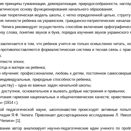
ие принципы гуманизации, демократизации, природосообразности, нагля
актическую основу функционирования начального образования;
ьная теоретическая модель школы, с четко определенной целью, структ
тия личности ребенка на украинском, гражданско-патриотических началах 
 Чепига рекомендует осуществлять способом включения орфографически
зу слова, понятию звуков и букв, порядка изучения звуков украинского 
 заключается в том, что ребенок учится не только осмысленно читать, 
 противопоставляются формалистическая система и тесная связь с прак
;
тексте эпохи;
отца и матери на ребенка;
о обучения: профессионализм, любовь к детям, постоянное самосоверше
 индивидуальные, природные способности ребенка;
ществу) – одна из важных задач начальной школы;
 доступное, основательное и вызвать добрые настроения и привычки;
итания гармонии национальных и общечеловеческих качеств; нравственн
 (1914 г.).
 педагогической науке, школознавстве происходят активные попытк
следия Я.Ф. Чепиги. Привлекает диссертационное исследование Л. Нико
Чепиги» [1].
нии автор анализирует научно-педагогические идеи ученого по проб