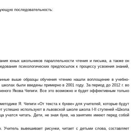
дующую последовательность:
ания юных школьников параллельности чтения и письма, а также он
ледования психологических предпосылок к процессу усвоения знаний,
нные выше образцы обучения чтению нашли воплощение в учебно-
колах были введены примерно в 2001 году. За период до 2012 г. во
ученого Якова Чепиги. Все это возможно и будет эффективным только
етодике Я. Чепиги «От текста к букве» для учителей, которые будут
ет успешно используют в львовской школе школа I-II ступеней «Школа
а учатся читать. Дети, не зная букв, на занятиях имеют перед собой
 Учитель вывешивает рисунки, читает с детьми слова, составляет