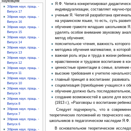
науковцям
Я.Ф. Чепига конкретизировал дидактическ
Збірник наук. праць. -
индивидуализации, составляет научно-пр
Випуск 17
ученым Я. Чепигой разработана оригинал
Збірник наук. праць. -
на украинском языке, то есть, суть разви
Випуск 16
обучение грамоте младших школьников Я.
Збірник наук. праць. -
Випуск 15
уделять особое внимание звуковому анали
Збірник наук. праць. -
метод обучения;
Випуск 14
пояснительное чтения, важность которого
Збірник наук. праць. -
методика обучения математике, в которой
Випуск 13
важная роль игры и труда в жизни ребенка
Збірник наук. праць. -
нравственное и трудовое воспитание в кон
Випуск 12
ценностные ориентации в семье, влияние 
Збірник наук. праць. -
Випуск 11
высокие требования к учителю начальног
Збірник наук. праць. -
главный принцип в воспитании: развивать
Випуск 10
социализация (приобщение учащихся к об
Збірник наук. праць. -
обучение должно быть последовательное,
Випуск 9
создание возможностей в школе для восп
Збірник наук. праць. -
(1913 г.), «Разговоры о воспитании ребенка»
Випуск 8
Збірник наук. праць. -
Следует подчеркнуть, что в современной
Випуск 7
теоретических положений из творческого на
Збірник наук. праць. -
школьников в педагогическом наследии Я.Ф. 
Випуск 6
В основательном теоретическом исследова
Збірник наук. праць. -