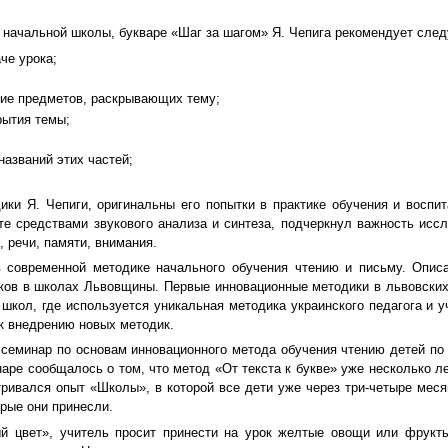
начальной школы, букваре «Шаг за шагом» Я. Чепига рекомендует сле
че урока;
ние предметов, раскрывающих тему;
рытия темы;
названий этих частей;
и Я. Чепиги, оригинальны его попытки в практике обучения и воспит
е средствами звукового анализа и синтеза, подчеркнул важность исс
 речи, памяти, внимания.
овременной методике начального обучения чтению и письму. Описа
ов в школах Львовщины. Первые инновационные методики в львовских ш
школ, где используется уникальная методика украинского педагога и 
в к внедрению новых методик.
семинар по основам инновационного метода обучения чтению детей по м
аре сообщалось о том, что метод «От текста к букве» уже несколько л
ривался опыт «Школы», в которой все дети уже через три-четыре месяц
рые они принесли.
цвет», учитель просит принести на урок желтые овощи или фрукты.