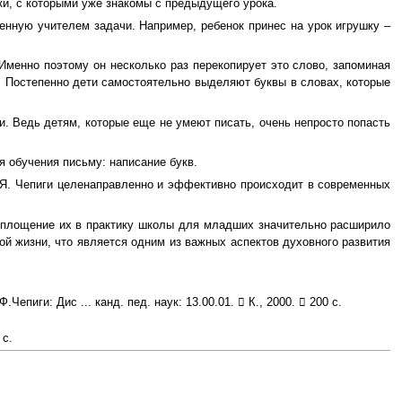
ки, с которыми уже знакомы с предыдущего урока.
енную учителем задачи. Например, ребенок принес на урок игрушку –
Именно поэтому он несколько раз перекопирует это слово, запоминая
и. Постепенно дети самостоятельно выделяют буквы в словах, которые
. Ведь детям, которые еще не умеют писать, очень непросто попасть
я обучения письму: написание букв.
Я. Чепиги целенаправленно и эффективно происходит в современных
воплощение их в практику школы для младших значительно расширило
й жизни, что является одним из важных аспектов духовного развития
иги: Дис ... канд. пед. наук: 13.00.01.  К., 2000.  200 с.
 с.