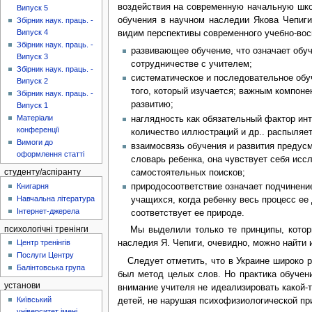
воздействия на современную начальную школ
Випуск 5
обучения в научном наследии Якова Чепиги
Збірник наук. праць. -
Випуск 4
видим перспективы современного учебно-восп
Збірник наук. праць. -
развивающее обучение, что означает обу
Випуск 3
сотрудничестве с учителем;
Збірник наук. праць. -
систематическое и последовательное обу
Випуск 2
того, который изучается; важным компоне
Збірник наук. праць. -
развитию;
Випуск 1
Матеріали
наглядность как обязательный фактор ин
конференції
количество иллюстраций и др.. распыляет
Вимоги до
взаимосвязь обучения и развития предус
оформлення статті
словарь ребенка, она чувствует себя исс
самостоятельных поисков;
студенту/аспіранту
Книгарня
природосоответствие означает подчинение
Навчальна література
учащихся, когда ребенку весь процесс ее
Інтернет-джерела
соответствует ее природе.
психологічні тренінги
Мы выделили только те принципы, которые
Центр тренінгів
наследия Я. Чепиги, очевидно, можно найти 
Послуги Центру
Следует отметить, что в Украине широко р
Балінтовська група
был метод целых слов. Но практика обучен
установи
внимание учителя не идеализировать какой-
Київський
детей, не нарушая психофизиологической при
університет імені