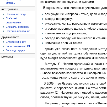
ознакомлению со звуками и буквами.
МОВА»
В одном из многочисленных учебников для 
інструменти
возбуждение интереса к теме, цели и зада
Посилання сюди
Пов'язані
беседа по рисунку;
редагування
рисование, лепка, вырезание и изготовле
Спеціальні сторінки
игровые моменты с целью глубокого раск
Постійне посилання
чтение текста под рисунком;
друк/експорт
беседа по поводу частей целого и чтения 
Створення книги
написание слов из текста.
Завантажити як PDF
Кроме уже сказанного о внедрении методик
Версія до друку
сделал доступной методику обучения грамот
реклама
куда входят особенности детского мышления,
Методы Я. Чепиги чрезвычайно важны в с
воспитательном процессе младших школьник
Львове возросло количество инновационных 
тогда, когда учитель сам этого хочет и гото
В 2009 г. во Львове состоялся уже второй 
работать с первоклассниками. На этом семин
радости» [2]. На семинаре подробно рассмат
слова, соответствующие рисунки, вещи, кото
Например, когда изучается тема «Желтый 