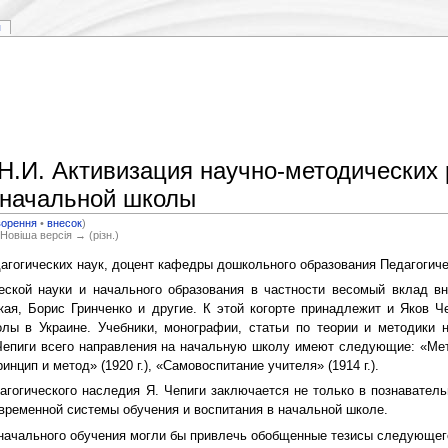
я
.И. Активизация научно-методических р
 начальной школы
ворення
•
внесок
)
 Новіша версія → (різн.)
агогических наук, доцент кафедры дошкольного образования Педагогиче
кой науки и начального образования в частности весомый вклад вне
ая, Борис Гринченко и другие. К этой когорте принадлежит и Яков Ч
лы в Украине. Учебники, монографии, статьи по теории и методики 
Чепиги всего направления на начальную школу имеют следующие: «Мето
инцип и метод» (1920 г.), «Самовоспитание учителя» (1914 г.).
огического наследия Я. Чепиги заключается не только в познавательн
временной системы обучения и воспитания в начальной школе.
начального обучения могли бы привлечь обобщенные тезисы следующег