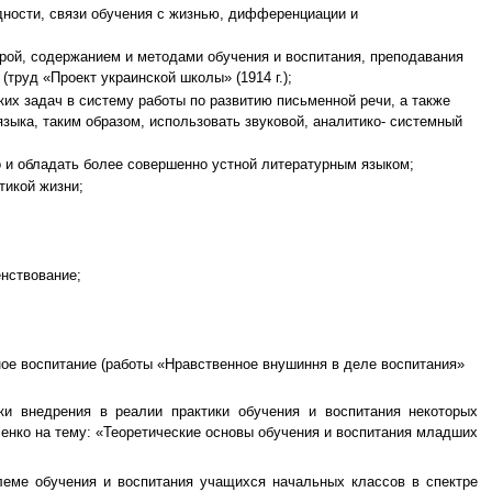
дности, связи обучения с жизнью, дифференциации и
урой, содержанием и методами обучения и воспитания, преподавания
(труд «Проект украинской школы» (1914 г.);
х задач в систему работы по развитию письменной речи, а также
языка, таким образом, использовать звуковой, аналитико- системный
но и обладать более совершенно устной литературным языком;
тикой жизни;
нствование;
ое воспитание (работы «Нравственное внушиння в деле воспитания»
и внедрения в реалии практики обучения и воспитания некоторых
ленко на тему: «Теоретические основы обучения и воспитания младших
леме обучения и воспитания учащихся начальных классов в спектре