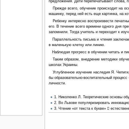
предложения. Дети перепечатывают слова, п
Прежде всего, обучение происходит на осно
машинку, перед ней есть еще картинка, на к
Ребенку интересно воспроизвести печатными
его. В течение всего времени одного дня пр
запомнили. Тогда учитель и переходит к изуч
Параллельность письма и чтения заключаетс
в маленькую клетку или линию.
Наблюдая прогресс в обучении читать и писа
Таким образом, внедрение методики обучен
школах Украины.
Углубленное изучение наследия Я. Чепиги,
бы образовательно-воспитательный процесс 
личности.
1. Николенко Л. Теоретические основы обу
2. Во Львове популяризировать инноваци
3. Чтение «от текста к букве»  естествен