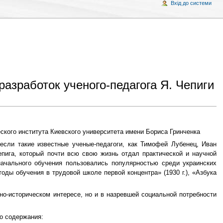
Вхід до системи
азработок ученого-педагога Я. Чепиги
ского института Киевского университета имени Бориса Гринченка
сли такие известные ученые-педагоги, как Тимофей Лубенец, Иван
епига, который почти всю свою жизнь отдал практической и научной
начального обучения пользовались популярностью среди украинских
ды обучения в трудовой школе первой концентра» (1930 г.), «Азбука
о-историческом интересе, но и в назревшей социальной потребности
о содержания: