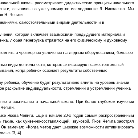
й начальной школы рассматривает дидактические принципы начального
епиги, ссылаясь на уже упомянутое исследование Л. Николенко. Мы
в Я. Чепиги:
 знаниями, самостоятельными видами деятельности и в
учения, которая включает взаимосвязи предыдущего материала и
енка, любая перегрузка отразится на его физическому и духовному
 помнить о чрезмерное увлечение наглядным оборудованием, большое
зные виды деятельности, которые активизируют самостоятельный
ывания, когда ребенок осознает результаты собственных
у ребенка, обучение будет результативно влиять на уровень знаний
ное раскрытие индивидуальности, стремлений и устремлений ученика
ие и воспитание в начальной школе. При более глубоком изучении
 Чепиги.
ике Якова Чепиги. Еще в начале 20-х годов самым распространенным
такие, как буквенно-составляющей, звуковой. Яков Чепига заострял
. Он замечал: «Когда метод дает широкие возможности активизировать
лы» [3, 4].