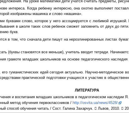
редложения. На уроке математики дети учатся считать предметы, рисун
ве интереса. Когда ребенку интересно, она охотно выполняет поставл
оторой изображены машинка и слово «машина».
 буквами слово, которое у него ассоциируется с любимой игрушкой. 
ебывания в школе таких слов ребенок сможет запомнить от двух до пят
ению букв.
я в том, что сначала дети пишут на нерозлинированных листах бумаги
ть (буквы становятся все меньше), учитель вводит тетради. Начинаетс
ия грамоте младших школьников на основе педагогического наследия 
 его гуманистических идей сегодня актуально. Научно-методическое 
средствами практической подготовки учащихся к участию в общественно
ЛИТЕРАТУРА
чения и воспитания младших школьников в педагогическом наследии Я.Ф.Чеп
онный метод обучения первоклассников /
http://osvita.ua/news/4528/
ный способ обучения читать / Сост. Галина Захарчук.  Львов, 2010.  20