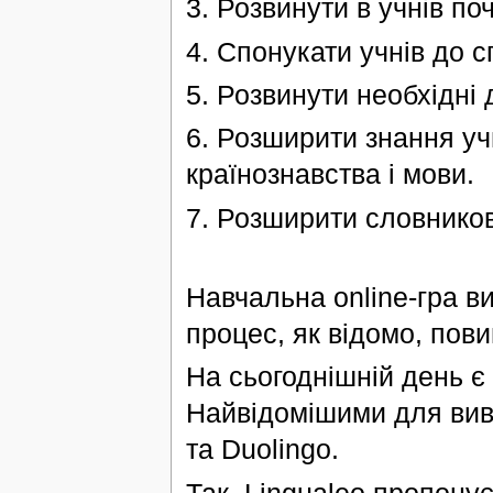
3. Розвинути в учнів по
4. Спонукати учнів до 
5. Розвинути необхідні
6. Розширити знання уч
країнознавства і мови.
7. Розширити словников
Навчальна оnline-гра в
процес, як відомо, пов
На сьогоднішній день є 
Найвідомішими для вивч
та Duolingo.
Так, Lingualeo пропонує