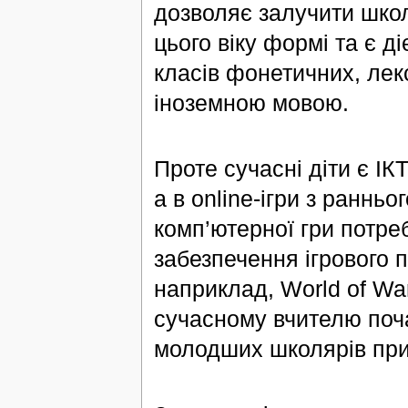
дозволяє залучити школ
цього віку формі та є 
класів фонетичних, лек
іноземною мовою.
Проте сучасні діти є ІК
а в online-ігри з ранньог
комп’ютерної гри потре
забезпечення ігрового пр
наприклад, World of War
сучасному вчителю поч
молодших школярів при 