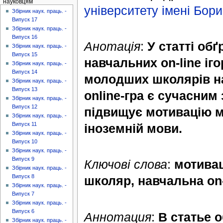
науковцям
університету імені Бор
Збірник наук. праць. -
Випуск 17
Збірник наук. праць. -
Випуск 16
Анотація
:
У статті об
Збірник наук. праць. -
Випуск 15
навчальних on-line іг
Збірник наук. праць. -
Випуск 14
молодших школярів на
Збірник наук. праць. -
Випуск 13
online-гра є сучасним
Збірник наук. праць. -
Випуск 12
підвищує мотивацію м
Збірник наук. праць. -
Випуск 11
іноземній мови.
Збірник наук. праць. -
Випуск 10
Збірник наук. праць. -
Випуск 9
Ключові слова
:
мотивац
Збірник наук. праць. -
Випуск 8
школяр, навчальна on-
Збірник наук. праць. -
Випуск 7
Збірник наук. праць. -
Випуск 6
Аннотация
:
В статье 
Збірник наук. праць. -