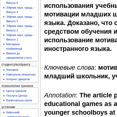
Випуск 5
использования учебны
Збірник наук. праць. -
мотивации младших ш
Випуск 4
Збірник наук. праць. -
языка. Доказано, что
Випуск 3
Збірник наук. праць. -
средством обучения 
Випуск 2
Збірник наук. праць. -
использование мотив
Випуск 1
Матеріали
иностранного языка.
конференції
Вимоги до
оформлення статті
студенту/аспіранту
Ключевые слова
:
мотив
Книгарня
младший школьник, уч
Навчальна література
Інтернет-джерела
психологічні тренінги
Центр тренінгів
Annotation
:
The article 
Послуги Центру
Балінтовська група
educational games as a
установи
younger schoolboys at l
Київський
університет імені