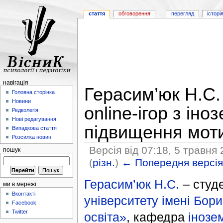
стаття
обговорення
перегляд
історі
навігація
Герасим’юк Н.С.
Головна сторінка
Новини
online-ігор з іно
Редколегія
Нові редагування
підвищення мот
Випадкова стаття
Розсилка новин
Версія від 07:18, 5 травня
пошук
(
різн.
)
← Попередня версі
Герасим’юк Н.С.
– студ
ми в мережі
Вконтакті
університету імені Бор
Facebook
Twitter
освіта»
, кафедра
інозе