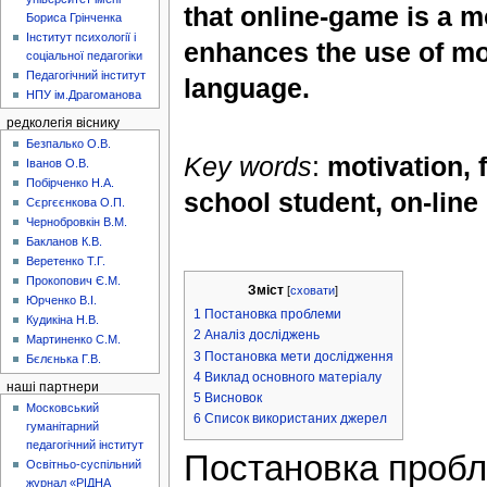
that online-game is a m
Бориса Грінченка
Інститут психології і
enhances the use of mot
соціальної педагогіки
Педагогічний інститут
language.
НПУ ім.Драгоманова
редколегія віснику
Безпалько О.В.
Key words
:
motivation, 
Іванов О.В.
Побірченко Н.А.
school student, on-line
Сєргєєнкова О.П.
Чернобровкін В.М.
Бакланов К.В.
Веретенко Т.Г.
Прокопович Є.М.
Зміст
[
сховати
]
Юрченко В.І.
1
Постановка проблеми
Кудикіна Н.В.
2
Аналіз досліджень
Мартиненко С.М.
3
Постановка мети дослідження
Бєлєнька Г.В.
4
Виклад основного матеріалу
наші партнери
5
Висновок
Московський
6
Список використаних джерел
гуманітарний
педагогічний інститут
Постановка проб
Освітньо-суспільний
журнал «РІДНА