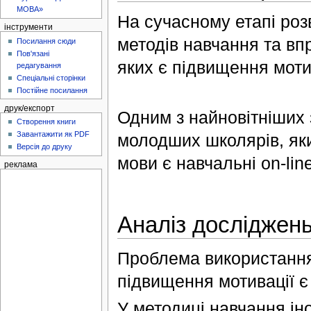
МОВА»
На сучасному етапі роз
інструменти
методів навчання та вп
Посилання сюди
Пов'язані
яких є підвищення моти
редагування
Спеціальні сторінки
Постійне посилання
друк/експорт
Одним з найновітніших 
Створення книги
Завантажити як PDF
молодших школярів, яки
Версія до друку
мови є навчальні on-line
реклама
Аналіз досліджен
Проблема використання 
підвищення мотивації 
У методиці навчання іно