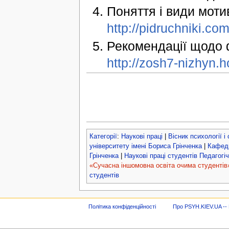
Поняття і види моти
http://pidruchniki.
Рекомендації щодо 
http://zosh7-nizhyn.
Категорії
:
Наукові праці
|
Вісник психології і
університету імені Бориса Грінченка
|
Кафедр
Грінченка
|
Наукові праці студентів Педагогіч
«Сучасна іншомовна освіта очима студентів
студентів
Політика конфіденційності
Про PSYH.KIEV.UA -- В