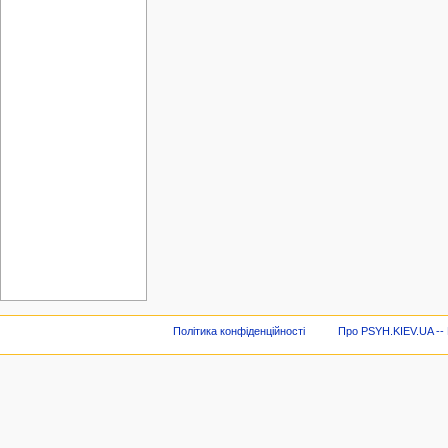
Політика конфіденційності
Про PSYH.KIEV.UA -- В