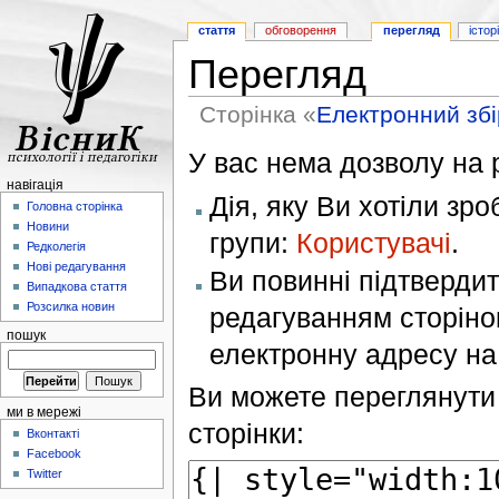
стаття
обговорення
перегляд
істор
Перегляд
Сторінка «
Електронний збі
У вас нема дозволу на р
навігація
Дія, яку Ви хотіли зр
Головна сторінка
Новини
групи:
Користувачі
.
Редколегія
Нові редагування
Ви повинні підтверди
Випадкова стаття
Розсилка новин
редагуванням сторінок
пошук
електронну адресу н
Ви можете переглянути 
ми в мережі
сторінки:
Вконтакті
Facebook
Twitter