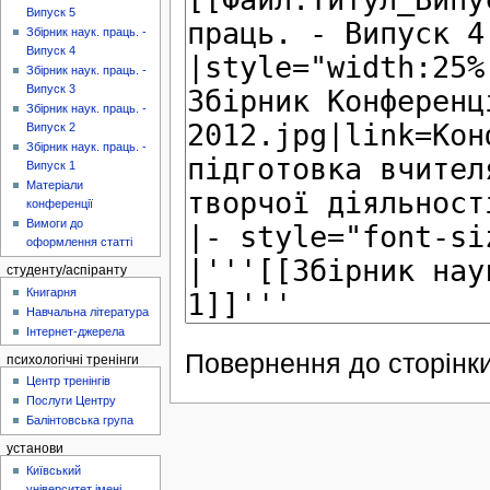
Випуск 5
Збірник наук. праць. -
Випуск 4
Збірник наук. праць. -
Випуск 3
Збірник наук. праць. -
Випуск 2
Збірник наук. праць. -
Випуск 1
Матеріали
конференції
Вимоги до
оформлення статті
студенту/аспіранту
Книгарня
Навчальна література
Інтернет-джерела
Повернення до сторінки
психологічні тренінги
Центр тренінгів
Послуги Центру
Балінтовська група
установи
Київський
університет імені