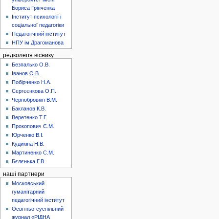
Бориса Грінченка
Інститут психології і
соціальної педагогіки
Педагогічний інститут
НПУ ім.Драгоманова
редколегія віснику
Безпалько О.В.
Іванов О.В.
Побірченко Н.А.
Сєргєєнкова О.П.
Чернобровкін В.М.
Бакланов К.В.
Веретенко Т.Г.
Прокопович Є.М.
Юрченко В.І.
Кудикіна Н.В.
Мартиненко С.М.
Бєлєнька Г.В.
наші партнери
Московський
гуманітарний
педагогічний інститут
Освітньо-суспільний
журнал «РІДНА