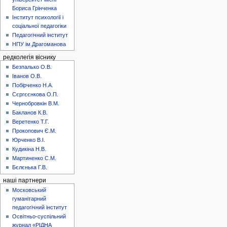
Бориса Грінченка
Інститут психології і
соціальної педагогіки
Педагогічний інститут
НПУ ім.Драгоманова
редколегія віснику
Безпалько О.В.
Іванов О.В.
Побірченко Н.А.
Сєргєєнкова О.П.
Чернобровкін В.М.
Бакланов К.В.
Веретенко Т.Г.
Прокопович Є.М.
Юрченко В.І.
Кудикіна Н.В.
Мартиненко С.М.
Бєлєнька Г.В.
наші партнери
Московський
гуманітарний
педагогічний інститут
Освітньо-суспільний
журнал «РІДНА