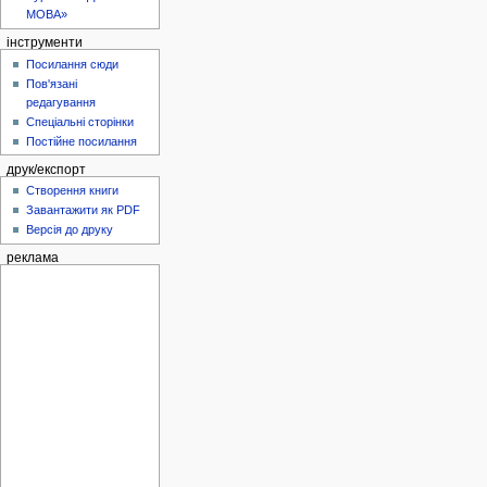
МОВА»
інструменти
Посилання сюди
Пов'язані
редагування
Спеціальні сторінки
Постійне посилання
друк/експорт
Створення книги
Завантажити як PDF
Версія до друку
реклама