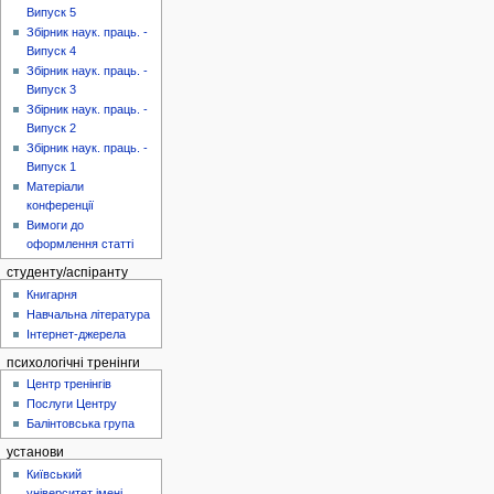
Випуск 5
Збірник наук. праць. -
Випуск 4
Збірник наук. праць. -
Випуск 3
Збірник наук. праць. -
Випуск 2
Збірник наук. праць. -
Випуск 1
Матеріали
конференції
Вимоги до
оформлення статті
студенту/аспіранту
Книгарня
Навчальна література
Інтернет-джерела
психологічні тренінги
Центр тренінгів
Послуги Центру
Балінтовська група
установи
Київський
університет імені