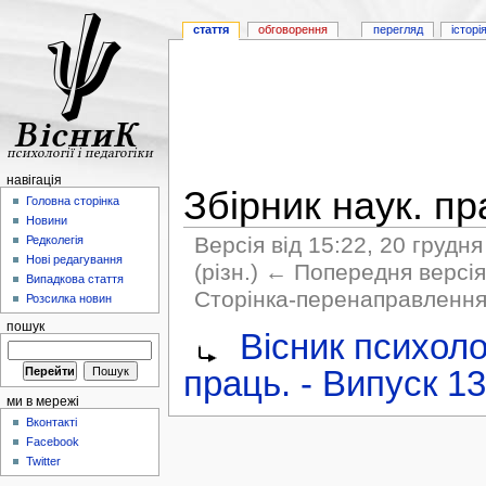
стаття
обговорення
перегляд
історі
навігація
Збірник наук. пр
Головна сторінка
Новини
Версія від 15:22, 20 грудн
Редколегія
Нові редагування
(різн.) ← Попередня версія 
Випадкова стаття
Сторінка-перенаправленн
Розсилка новин
пошук
Вісник психолог
праць. - Випуск 13
ми в мережі
Вконтакті
Facebook
Twitter