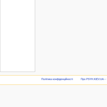
Політика конфіденційності
Про PSYH.KIEV.UA -- В