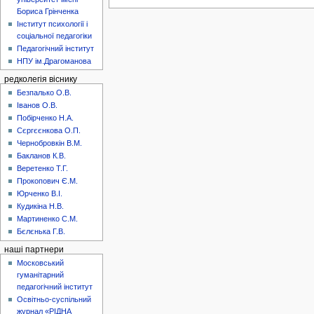
Бориса Грінченка
Інститут психології і
соціальної педагогіки
Педагогічний інститут
НПУ ім.Драгоманова
редколегія віснику
Безпалько О.В.
Іванов О.В.
Побірченко Н.А.
Сєргєєнкова О.П.
Чернобровкін В.М.
Бакланов К.В.
Веретенко Т.Г.
Прокопович Є.М.
Юрченко В.І.
Кудикіна Н.В.
Мартиненко С.М.
Бєлєнька Г.В.
наші партнери
Московський
гуманітарний
педагогічний інститут
Освітньо-суспільний
журнал «РІДНА