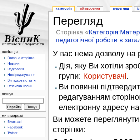
категорія
обговорення
перегляд
і
Перегляд
Сторінка «
Категорія:Матер
педагогічної роботи в заг
У вас нема дозволу на р
навігація
Головна сторінка
Дія, яку Ви хотіли зр
Новини
Редколегія
групи:
Користувачі
.
Нові редагування
Випадкова стаття
Ви повинні підтверди
Розсилка новин
пошук
редагуванням сторінок
електронну адресу н
ми в мережі
Ви можете переглянути 
Вконтакті
сторінки:
Facebook
Twitter