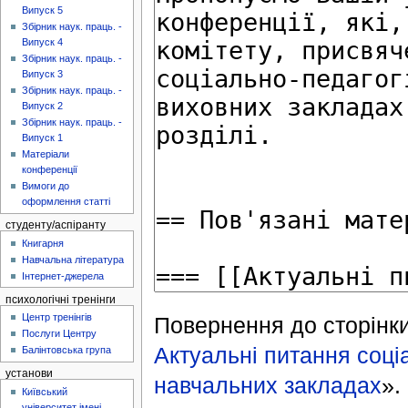
Випуск 5
Збірник наук. праць. -
Випуск 4
Збірник наук. праць. -
Випуск 3
Збірник наук. праць. -
Випуск 2
Збірник наук. праць. -
Випуск 1
Матеріали
конференції
Вимоги до
оформлення статті
студенту/аспіранту
Книгарня
Навчальна література
Інтернет-джерела
психологічні тренінги
Центр тренінгів
Повернення до сторінки
Послуги Центру
Актуальні питання соціа
Балінтовська група
установи
навчальних закладах
».
Київський
університет імені