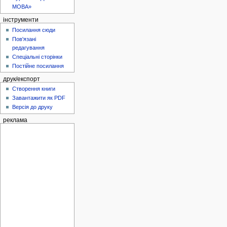
МОВА»
інструменти
Посилання сюди
Пов'язані
редагування
Спеціальні сторінки
Постійне посилання
друк/експорт
Створення книги
Завантажити як PDF
Версія до друку
реклама