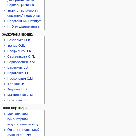
Бориса Грінченка
Інститут психології і
соціальної педагогіки
Педагогічний інститут
НПУ ім.Драгоманова
редколегія віснику
Безпалько О.В.
Іванов О.В.
Побірченко Н.А.
Сєргєєнкова О.П.
Чернобровкін В.М.
Бакланов К.В.
Веретенко Т.Г.
Прокопович Є.М.
Юрченко В.І.
Кудикіна Н.В.
Мартиненко С.М.
Бєлєнька Г.В.
наші партнери
Московський
гуманітарний
педагогічний інститут
Освітньо-суспільний
журнал «РІДНА