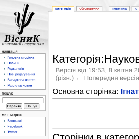
категорія
обговорення
перегляд
іс
навігація
Категорія:Науков
Головна сторінка
Новини
Версія від 19:53, 8 квітня 
Редколегія
Нові редагування
(різн.) ← Попередня версія 
Випадкова стаття
Розсилка новин
Основна сторінка:
Ігна
пошук
ми в мережі
Вконтакті
Facebook
Twitter
Сторінки в категор