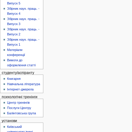
Випуск 5
Збірник наук. праць. -
Випуск 4
Збірник наук. праць. -
Випуск 3
Збірник наук. праць. -
Випуск 2
Збірник наук. праць. -
Випуск 1
Матеріали
конференції
Вимоги до
оформлення статті
студенту/аспіранту
Книгарня
Навчальна література
Інтернет-джерела
психологічні тренінги
Центр тренінгів
Послуги Центру
Балінтовська група
установи
Київський
університет імені