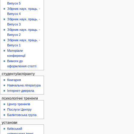
Випуск 5
Збірник наук. праць. -
Випуск 4
Збірник наук. праць. -
Випуск 3
Збірник наук. праць. -
Випуск 2
Збірник наук. праць. -
Випуск 1
Матеріали
конференції
Вимоги до
оформлення статті
студенту/аспіранту
Книгарня
Навчальна література
Інтернет-джерела
психологічні тренінги
Центр тренінгів
Послуги Центру
Балінтовська група
установи
Київський
університет імені