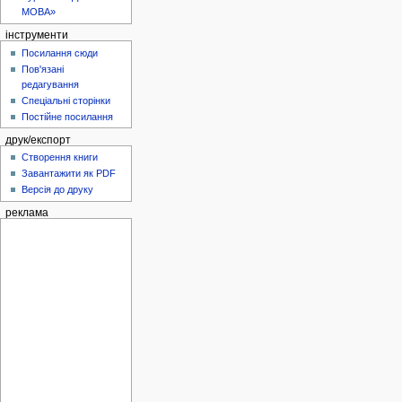
МОВА»
інструменти
Посилання сюди
Пов'язані
редагування
Спеціальні сторінки
Постійне посилання
друк/експорт
Створення книги
Завантажити як PDF
Версія до друку
реклама