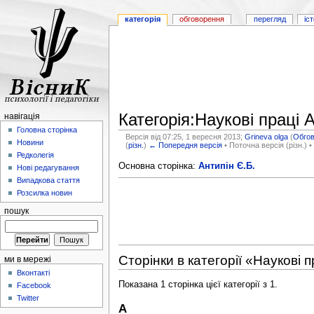
категорія
обговорення
перегляд
іс
Категорія:Наукові праці 
навігація
Головна сторінка
Версія від 07:25, 1 вересня 2013;
Grineva olga
(
Обго
Новини
(
різн.
)
← Попередня версія
• Поточна версія (різн.) •
Редколегія
Основна сторінка:
Антипін Є.Б.
Нові редагування
Випадкова стаття
Розсилка новин
пошук
Сторінки в категорії «Наукові п
ми в мережі
Вконтакті
Показана 1 сторінка цієї категорії з 1.
Facebook
Twitter
А