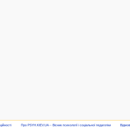
ційності
Про PSYH.KIEV.UA -- Вісник психології і соціальної педагогіки
Відмов