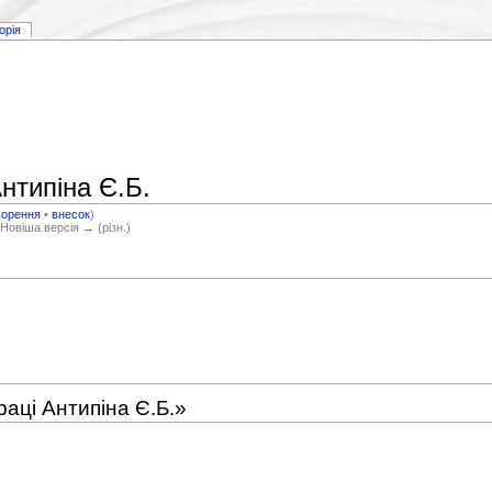
торія
Антипіна Є.Б.
ворення
•
внесок
)
 Новіша версія → (різн.)
раці Антипіна Є.Б.»