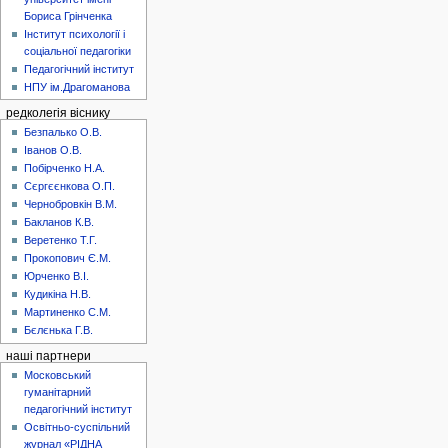
Бориса Грінченка
Інститут психології і
соціальної педагогіки
Педагогічний інститут
НПУ ім.Драгоманова
редколегія віснику
Безпалько О.В.
Іванов О.В.
Побірченко Н.А.
Сєргєєнкова О.П.
Чернобровкін В.М.
Бакланов К.В.
Веретенко Т.Г.
Прокопович Є.М.
Юрченко В.І.
Кудикіна Н.В.
Мартиненко С.М.
Бєлєнька Г.В.
наші партнери
Московський
гуманітарний
педагогічний інститут
Освітньо-суспільний
журнал «РІДНА