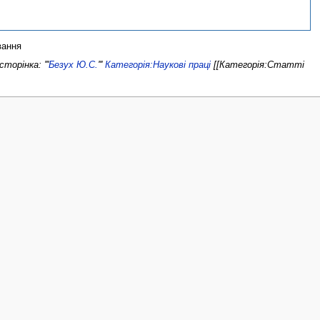
вання
орінка: '''
Безух Ю.С.
'''
Категорія:Наукові праці
[[Категорія:Статті