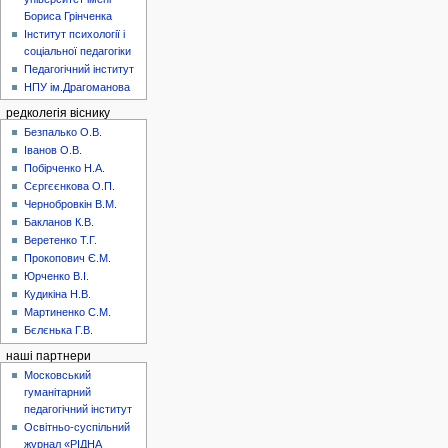
Бориса Грінченка
Інститут психології і
соціальної педагогіки
Педагогічний інститут
НПУ ім.Драгоманова
редколегія віснику
Безпалько О.В.
Іванов О.В.
Побірченко Н.А.
Сєргєєнкова О.П.
Чернобровкін В.М.
Бакланов К.В.
Веретенко Т.Г.
Прокопович Є.М.
Юрченко В.І.
Кудикіна Н.В.
Мартиненко С.М.
Бєлєнька Г.В.
наші партнери
Московський
гуманітарний
педагогічний інститут
Освітньо-суспільний
журнал «РІДНА