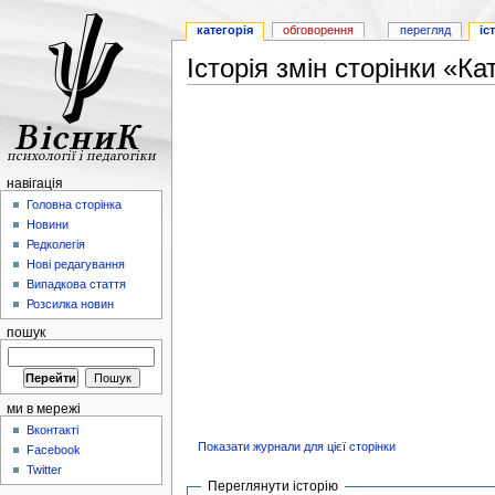
категорія
обговорення
перегляд
іс
Історія змін сторінки «Ка
навігація
Головна сторінка
Новини
Редколегія
Нові редагування
Випадкова стаття
Розсилка новин
пошук
ми в мережі
Вконтакті
Показати журнали для цієї сторінки
Facebook
Twitter
Переглянути історію