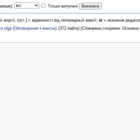
раніше):
Тільки вилучені
ї версії, (ост.) = відмінності від попередньої версії,
м
= незначне редагу
va olga
(
Обговорення
•
внесок
)
(372 байти)
(Створена сторінка: Основна ст