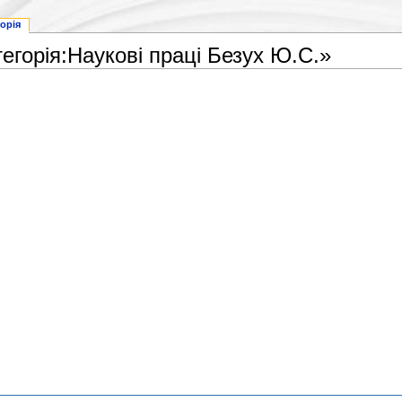
торія
тегорія:Наукові праці Безух Ю.С.»