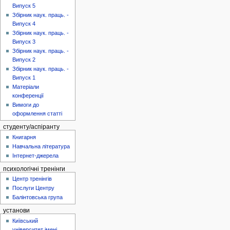
Випуск 5
Збірник наук. праць. -
Випуск 4
Збірник наук. праць. -
Випуск 3
Збірник наук. праць. -
Випуск 2
Збірник наук. праць. -
Випуск 1
Матеріали
конференції
Вимоги до
оформлення статті
студенту/аспіранту
Книгарня
Навчальна література
Інтернет-джерела
психологічні тренінги
Центр тренінгів
Послуги Центру
Балінтовська група
установи
Київський
університет імені