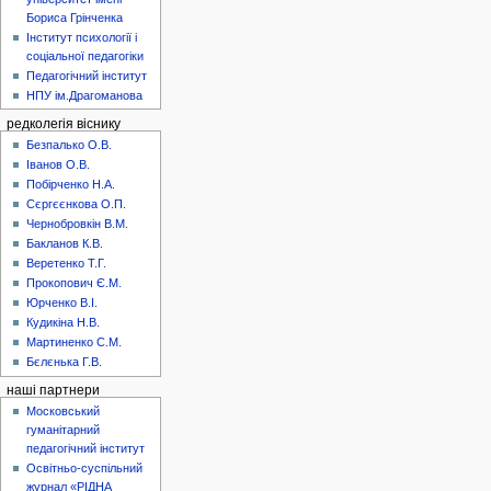
Бориса Грінченка
Інститут психології і
соціальної педагогіки
Педагогічний інститут
НПУ ім.Драгоманова
редколегія віснику
Безпалько О.В.
Іванов О.В.
Побірченко Н.А.
Сєргєєнкова О.П.
Чернобровкін В.М.
Бакланов К.В.
Веретенко Т.Г.
Прокопович Є.М.
Юрченко В.І.
Кудикіна Н.В.
Мартиненко С.М.
Бєлєнька Г.В.
наші партнери
Московський
гуманітарний
педагогічний інститут
Освітньо-суспільний
журнал «РІДНА