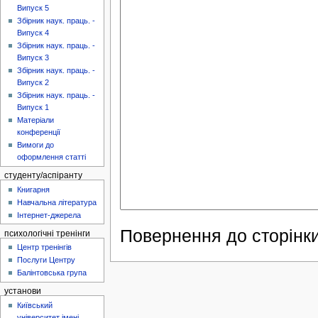
Випуск 5
Збірник наук. праць. -
Випуск 4
Збірник наук. праць. -
Випуск 3
Збірник наук. праць. -
Випуск 2
Збірник наук. праць. -
Випуск 1
Матеріали
конференції
Вимоги до
оформлення статті
студенту/аспіранту
Книгарня
Навчальна література
Інтернет-джерела
Повернення до сторінки
психологічні тренінги
Центр тренінгів
Послуги Центру
Балінтовська група
установи
Київський
університет імені