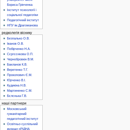
Бориса Грінченка
Інститут психології і
соціальної педагогіки
Педагогічний інститут
НПУ ім.Драгоманова
редколегія віснику
Безпалько О.В.
Іванов О.В.
Побірченко Н.А.
Сєргєєнкова О.П.
Чернобровкін В.М.
Бакланов К.В.
Веретенко Т.Г.
Прокопович Є.М.
Юрченко В.І.
Кудикіна Н.В.
Мартиненко С.М.
Бєлєнька Г.В.
наші партнери
Московський
гуманітарний
педагогічний інститут
Освітньо-суспільний
журнал «РІДНА