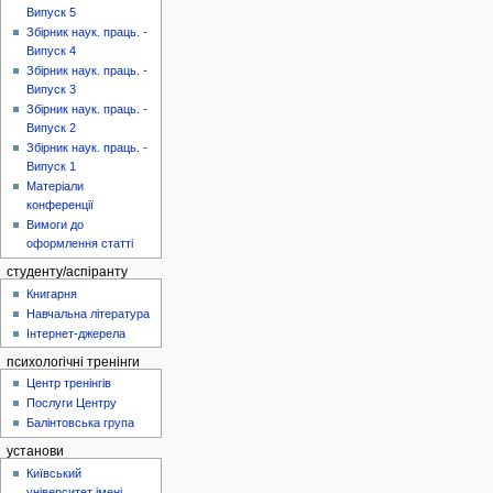
Випуск 5
Збірник наук. праць. -
Випуск 4
Збірник наук. праць. -
Випуск 3
Збірник наук. праць. -
Випуск 2
Збірник наук. праць. -
Випуск 1
Матеріали
конференції
Вимоги до
оформлення статті
студенту/аспіранту
Книгарня
Навчальна література
Інтернет-джерела
психологічні тренінги
Центр тренінгів
Послуги Центру
Балінтовська група
установи
Київський
університет імені