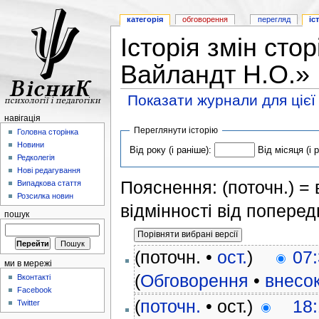
категорія
обговорення
перегляд
іс
Історія змін сто
Вайландт Н.О.»
Показати журнали для цієї
навігація
Переглянути історію
Головна сторінка
Новини
Від року (і раніше):
Від місяця (і 
Редколегія
Нові редагування
Пояснення: (поточн.) = в
Випадкова стаття
Розсилка новин
відмінності від поперед
пошук
(поточн. •
ост.
)
07:
ми в мережі
(
Обговорення
•
внесо
Вконтакті
Facebook
(
поточн.
• ост.)
18:
Twitter