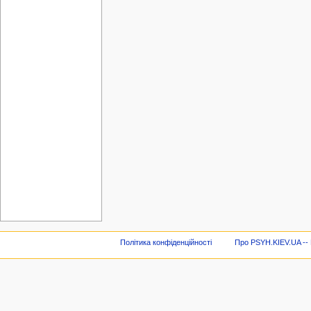
Політика конфіденційності
Про PSYH.KIEV.UA -- В