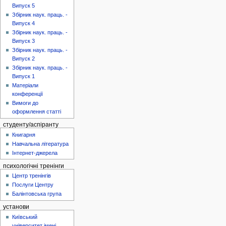
Випуск 5
Збірник наук. праць. -
Випуск 4
Збірник наук. праць. -
Випуск 3
Збірник наук. праць. -
Випуск 2
Збірник наук. праць. -
Випуск 1
Матеріали
конференції
Вимоги до
оформлення статті
студенту/аспіранту
Книгарня
Навчальна література
Інтернет-джерела
психологічні тренінги
Центр тренінгів
Послуги Центру
Балінтовська група
установи
Київський
університет імені