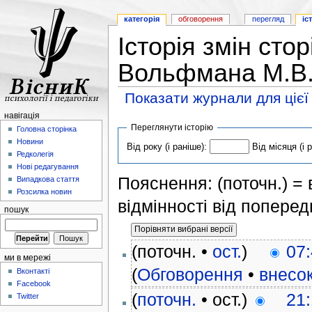
категорія
обговорення
перегляд
іс
Історія змін сто
Вольфмана М.В
Показати журнали для цієї
навігація
Переглянути історію
Головна сторінка
Новини
Від року (і раніше):
Від місяця (і 
Редколегія
Нові редагування
Пояснення: (поточн.) = в
Випадкова стаття
Розсилка новин
відмінності від поперед
пошук
(поточн. •
ост.
)
07:
ми в мережі
(
Обговорення
•
внесо
Вконтакті
Facebook
(
поточн.
• ост.)
21:
Twitter