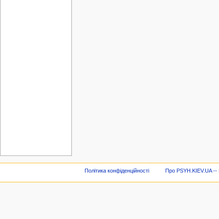
Політика конфіденційності
Про PSYH.KIEV.UA -- В