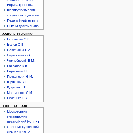
Бориса Грінченка
Інститут психології і
соціальної педагогіки
Педагогічний інститут
НПУ ім.Драгоманова
редколегія віснику
Безпалько О.В.
Іванов О.В.
Побірченко Н.А.
Сєргєєнкова О.П.
Чернобровкін В.М.
Бакланов К.В.
Веретенко Т.Г.
Прокопович Є.М.
Юрченко В.І.
Кудикіна Н.В.
Мартиненко С.М.
Бєлєнька Г.В.
наші партнери
Московський
гуманітарний
педагогічний інститут
Освітньо-суспільний
журнал «РІДНА