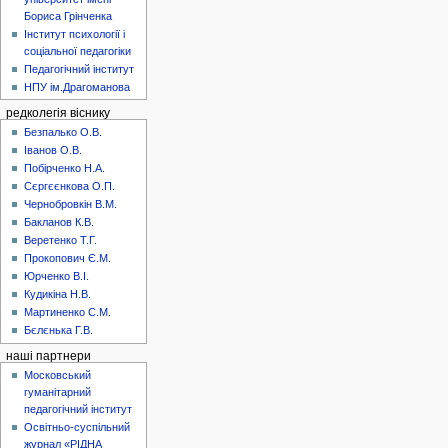
Бориса Грінченка
Інститут психології і
соціальної педагогіки
Педагогічний інститут
НПУ ім.Драгоманова
редколегія віснику
Безпалько О.В.
Іванов О.В.
Побірченко Н.А.
Сєргєєнкова О.П.
Чернобровкін В.М.
Бакланов К.В.
Веретенко Т.Г.
Прокопович Є.М.
Юрченко В.І.
Кудикіна Н.В.
Мартиненко С.М.
Бєлєнька Г.В.
наші партнери
Московський
гуманітарний
педагогічний інститут
Освітньо-суспільний
журнал «РІДНА