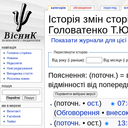
категорія
обговорення
перегляд
іс
Історія змін сто
Головатенко Т.Ю
Показати журнали для цієї
навігація
Переглянути історію
Головна сторінка
Новини
Від року (і раніше):
Від місяця (і 
Редколегія
Нові редагування
Пояснення: (поточн.) = в
Випадкова стаття
Розсилка новин
відмінності від поперед
пошук
(поточн. •
ост.
)
07:
ми в мережі
(
Обговорення
•
внесо
Вконтакті
Facebook
(
поточн.
• ост.)
13:
Twitter