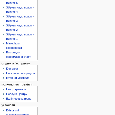
Випуск 5
Збірник наук. праць. -
Випуск 4
Збірник наук. праць. -
Випуск 3
Збірник наук. праць. -
Випуск 2
Збірник наук. праць. -
Випуск 1
Матеріали
конференції
Вимоги до
оформлення статті
студенту/аспіранту
Книгарня
Навчальна література
Інтернет-джерела
психологічні тренінги
Центр тренінгів
Послуги Центру
Балінтовська група
установи
Київський
університет імені