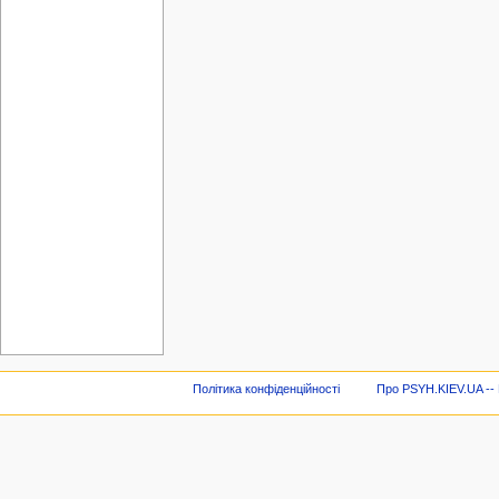
Політика конфіденційності
Про PSYH.KIEV.UA -- В