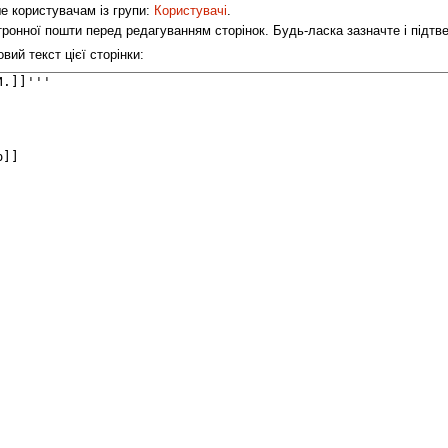
ше користувачам із групи:
Користувачі
.
ронної пошти перед редагуванням сторінок. Будь-ласка зазначте і підт
ий текст цієї сторінки: