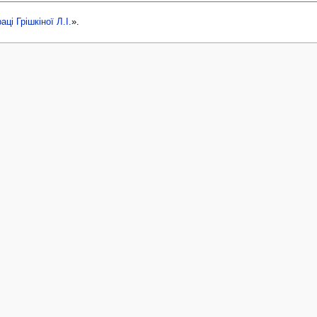
аці Грішкіної Л.І.
».