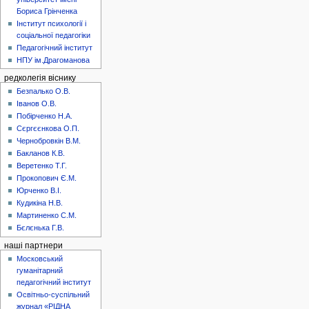
Бориса Грінченка
Інститут психології і
соціальної педагогіки
Педагогічний інститут
НПУ ім.Драгоманова
редколегія віснику
Безпалько О.В.
Іванов О.В.
Побірченко Н.А.
Сєргєєнкова О.П.
Чернобровкін В.М.
Бакланов К.В.
Веретенко Т.Г.
Прокопович Є.М.
Юрченко В.І.
Кудикіна Н.В.
Мартиненко С.М.
Бєлєнька Г.В.
наші партнери
Московський
гуманітарний
педагогічний інститут
Освітньо-суспільний
журнал «РІДНА