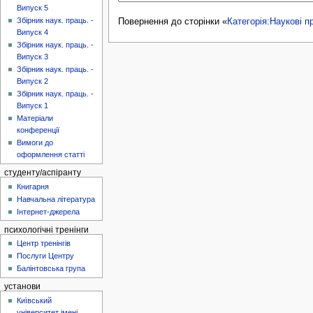
Випуск 5
Збірник наук. праць. -
Повернення до сторінки «
Категорія:Наукові пр
Випуск 4
Збірник наук. праць. -
Випуск 3
Збірник наук. праць. -
Випуск 2
Збірник наук. праць. -
Випуск 1
Матеріали
конференції
Вимоги до
оформлення статті
студенту/аспіранту
Книгарня
Навчальна література
Інтернет-джерела
психологічні тренінги
Центр тренінгів
Послуги Центру
Балінтовська група
установи
Київський
університет імені