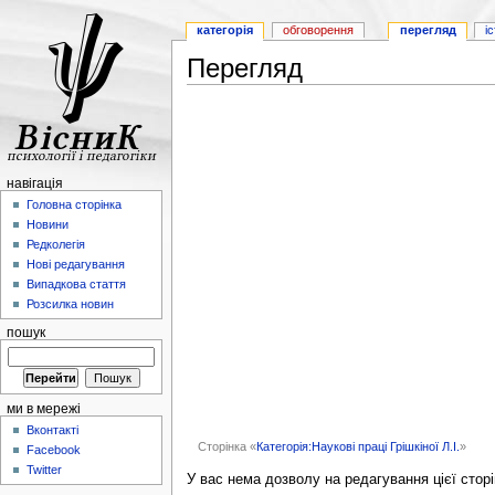
категорія
обговорення
перегляд
і
Перегляд
навігація
Головна сторінка
Новини
Редколегія
Нові редагування
Випадкова стаття
Розсилка новин
пошук
ми в мережі
Вконтакті
Сторінка «
Категорія:Наукові праці Грішкіної Л.І.
»
Facebook
Twitter
У вас нема дозволу на редагування цієї сторі