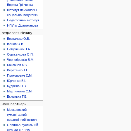
Бориса Грінченка
Інститут психології і
соціальної педагогіки
Педагогічний інститут
НПУ ім.Драгоманова
редколегія віснику
Безпалько О.В.
Іванов О.В.
Побірченко Н.А.
Сєргєєнкова О.П.
Чернобровкін В.М.
Бакланов К.В.
Веретенко Т.Г.
Прокопович Є.М.
Юрченко В.І.
Кудикіна Н.В.
Мартиненко С.М.
Бєлєнька Г.В.
наші партнери
Московський
гуманітарний
педагогічний інститут
Освітньо-суспільний
журнал «РІДНА