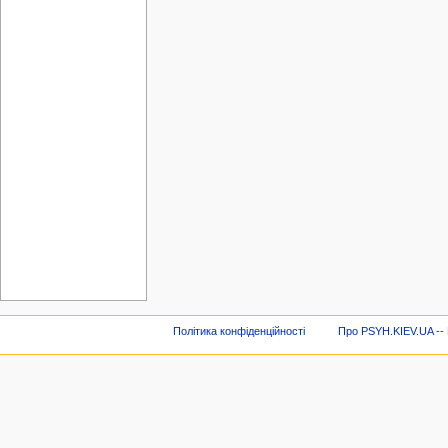
Політика конфіденційності
Про PSYH.KIEV.UA -- В