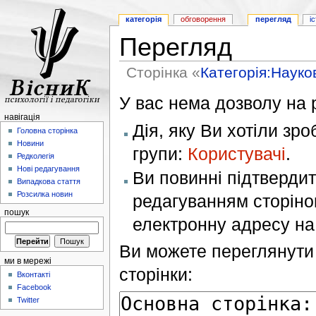
категорія
обговорення
перегляд
і
Перегляд
Сторінка «
Категорія:Науко
У вас нема дозволу на р
навігація
Дія, яку Ви хотіли зр
Головна сторінка
Новини
групи:
Користувачі
.
Редколегія
Нові редагування
Ви повинні підтверди
Випадкова стаття
Розсилка новин
редагуванням сторінок
пошук
електронну адресу н
Ви можете переглянути 
ми в мережі
сторінки:
Вконтакті
Facebook
Twitter