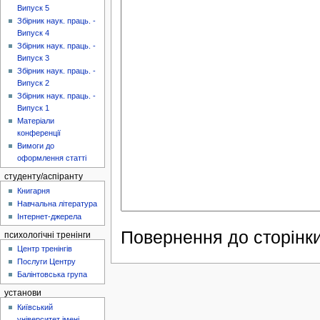
Випуск 5
Збірник наук. праць. -
Випуск 4
Збірник наук. праць. -
Випуск 3
Збірник наук. праць. -
Випуск 2
Збірник наук. праць. -
Випуск 1
Матеріали
конференції
Вимоги до
оформлення статті
студенту/аспіранту
Книгарня
Навчальна література
Інтернет-джерела
Повернення до сторінки
психологічні тренінги
Центр тренінгів
Послуги Центру
Балінтовська група
установи
Київський
університет імені