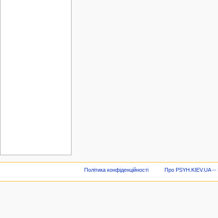
Політика конфіденційності
Про PSYH.KIEV.UA -- В