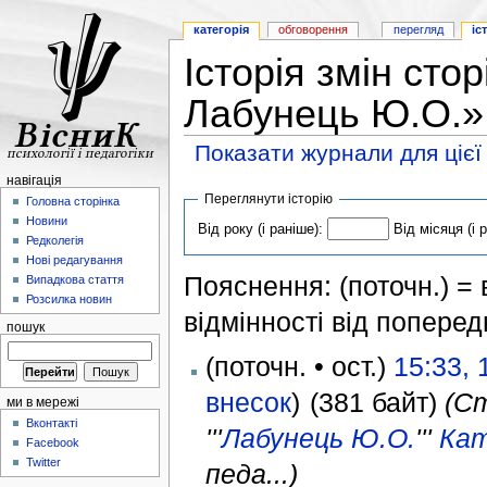
категорія
обговорення
перегляд
іс
Історія змін сто
Лабунець Ю.О.»
Показати журнали для цієї
навігація
Переглянути історію
Головна сторінка
Новини
Від року (і раніше):
Від місяця (і 
Редколегія
Нові редагування
Пояснення: (поточн.) = в
Випадкова стаття
Розсилка новин
відмінності від поперед
пошук
(поточн. • ост.)
15:33, 
внесок
)
(381 байт)
(С
ми в мережі
Вконтакті
'''
Лабунець Ю.О.
'''
Кат
Facebook
Twitter
педа...)