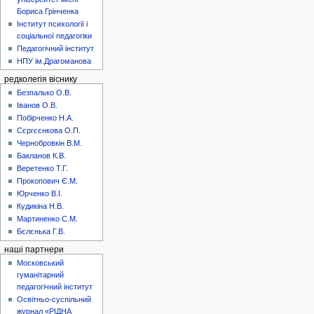
Бориса Грінченка
Інститут психології і
соціальної педагогіки
Педагогічний інститут
НПУ ім.Драгоманова
редколегія віснику
Безпалько О.В.
Іванов О.В.
Побірченко Н.А.
Сєргєєнкова О.П.
Чернобровкін В.М.
Бакланов К.В.
Веретенко Т.Г.
Прокопович Є.М.
Юрченко В.І.
Кудикіна Н.В.
Мартиненко С.М.
Бєлєнька Г.В.
наші партнери
Московський
гуманітарний
педагогічний інститут
Освітньо-суспільний
журнал «РІДНА