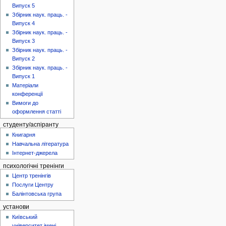
Випуск 5
Збірник наук. праць. -
Випуск 4
Збірник наук. праць. -
Випуск 3
Збірник наук. праць. -
Випуск 2
Збірник наук. праць. -
Випуск 1
Матеріали
конференції
Вимоги до
оформлення статті
студенту/аспіранту
Книгарня
Навчальна література
Інтернет-джерела
психологічні тренінги
Центр тренінгів
Послуги Центру
Балінтовська група
установи
Київський
університет імені