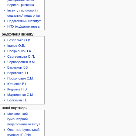
Бориса Грінченка
Інститут психології і
соціальної педагогіки
Педагогічний інститут
НПУ ім.Драгоманова
редколегія віснику
Безпалько О.В.
Іванов О.В.
Побірченко Н.А.
Сєргєєнкова О.П.
Чернобровкін В.М.
Бакланов К.В.
Веретенко Т.Г.
Прокопович Є.М.
Юрченко В.І.
Кудикіна Н.В.
Мартиненко С.М.
Бєлєнька Г.В.
наші партнери
Московський
гуманітарний
педагогічний інститут
Освітньо-суспільний
журнал «РІДНА