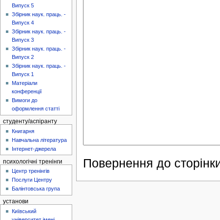
Випуск 5
Збірник наук. праць. -
Випуск 4
Збірник наук. праць. -
Випуск 3
Збірник наук. праць. -
Випуск 2
Збірник наук. праць. -
Випуск 1
Матеріали
конференції
Вимоги до
оформлення статті
студенту/аспіранту
Книгарня
Навчальна література
Інтернет-джерела
Повернення до сторінки
психологічні тренінги
Центр тренінгів
Послуги Центру
Балінтовська група
установи
Київський
університет імені