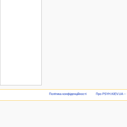
Політика конфіденційності
Про PSYH.KIEV.UA -- В