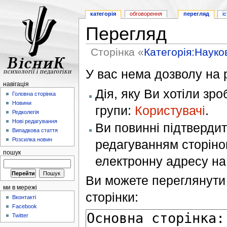
категорія
обговорення
перегляд
і
Перегляд
Сторінка «
Категорія:Науков
У вас нема дозволу на р
навігація
Дія, яку Ви хотіли зр
Головна сторінка
Новини
групи:
Користувачі
.
Редколегія
Нові редагування
Ви повинні підтверди
Випадкова стаття
Розсилка новин
редагуванням сторінок
пошук
електронну адресу н
Ви можете переглянути 
ми в мережі
сторінки:
Вконтакті
Facebook
Twitter