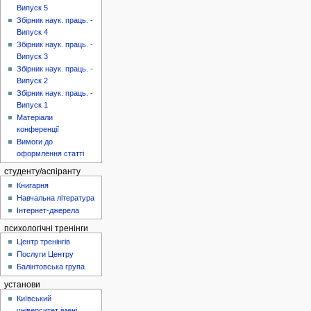
Випуск 5
Збірник наук. праць. -
Випуск 4
Збірник наук. праць. -
Випуск 3
Збірник наук. праць. -
Випуск 2
Збірник наук. праць. -
Випуск 1
Матеріали
конференції
Вимоги до
оформлення статті
студенту/аспіранту
Книгарня
Навчальна література
Інтернет-джерела
психологічні тренінги
Центр тренінгів
Послуги Центру
Балінтовська група
установи
Київський
університет імені