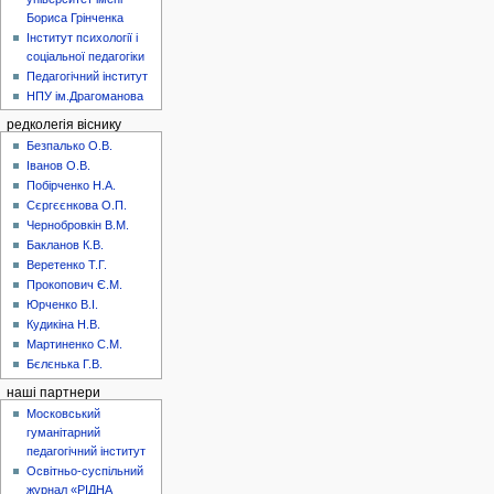
Бориса Грінченка
Інститут психології і
соціальної педагогіки
Педагогічний інститут
НПУ ім.Драгоманова
редколегія віснику
Безпалько О.В.
Іванов О.В.
Побірченко Н.А.
Сєргєєнкова О.П.
Чернобровкін В.М.
Бакланов К.В.
Веретенко Т.Г.
Прокопович Є.М.
Юрченко В.І.
Кудикіна Н.В.
Мартиненко С.М.
Бєлєнька Г.В.
наші партнери
Московський
гуманітарний
педагогічний інститут
Освітньо-суспільний
журнал «РІДНА