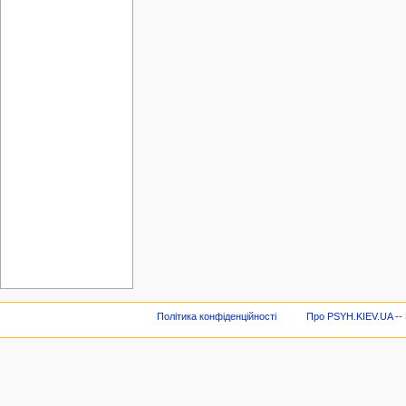
Політика конфіденційності
Про PSYH.KIEV.UA -- В