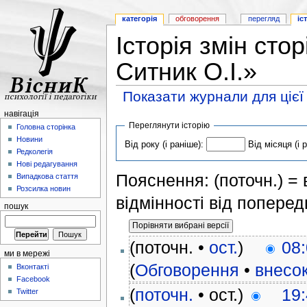
категорія
обговорення
перегляд
іс
Історія змін сто
Ситник О.І.»
Показати журнали для цієї
навігація
Переглянути історію
Головна сторінка
Новини
Від року (і раніше):
Від місяця (і 
Редколегія
Нові редагування
Пояснення: (поточн.) = в
Випадкова стаття
Розсилка новин
відмінності від поперед
пошук
(поточн. •
ост.
)
08:
ми в мережі
(
Обговорення
•
внесо
Вконтакті
Facebook
(
поточн.
• ост.)
19:
Twitter