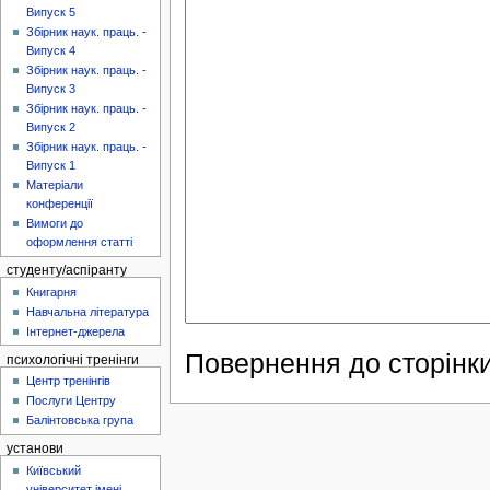
Випуск 5
Збірник наук. праць. -
Випуск 4
Збірник наук. праць. -
Випуск 3
Збірник наук. праць. -
Випуск 2
Збірник наук. праць. -
Випуск 1
Матеріали
конференції
Вимоги до
оформлення статті
студенту/аспіранту
Книгарня
Навчальна література
Інтернет-джерела
Повернення до сторінки
психологічні тренінги
Центр тренінгів
Послуги Центру
Балінтовська група
установи
Київський
університет імені