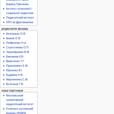
Бориса Грінченка
Інститут психології і
соціальної педагогіки
Педагогічний інститут
НПУ ім.Драгоманова
редколегія віснику
Безпалько О.В.
Іванов О.В.
Побірченко Н.А.
Сєргєєнкова О.П.
Чернобровкін В.М.
Бакланов К.В.
Веретенко Т.Г.
Прокопович Є.М.
Юрченко В.І.
Кудикіна Н.В.
Мартиненко С.М.
Бєлєнька Г.В.
наші партнери
Московський
гуманітарний
педагогічний інститут
Освітньо-суспільний
журнал «РІДНА