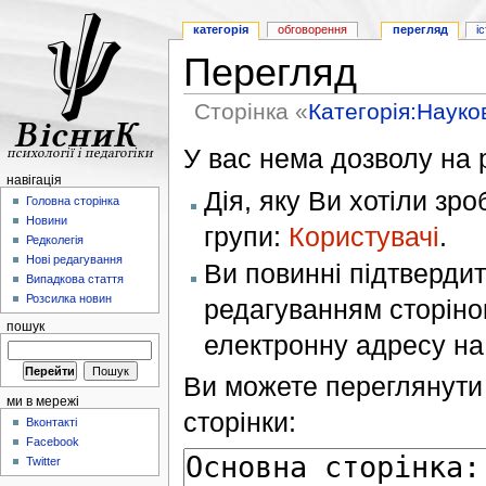
категорія
обговорення
перегляд
і
Перегляд
Сторінка «
Категорія:Науков
У вас нема дозволу на р
навігація
Дія, яку Ви хотіли зр
Головна сторінка
Новини
групи:
Користувачі
.
Редколегія
Нові редагування
Ви повинні підтверди
Випадкова стаття
Розсилка новин
редагуванням сторінок
пошук
електронну адресу н
Ви можете переглянути 
ми в мережі
сторінки:
Вконтакті
Facebook
Twitter