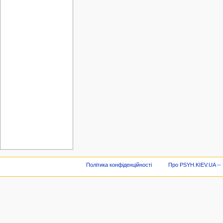
Політика конфіденційності
Про PSYH.KIEV.UA -- В