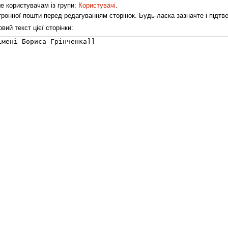
ше користувачам із групи:
Користувачі
.
ронної пошти перед редагуванням сторінок. Будь-ласка зазначте і підт
ий текст цієї сторінки: