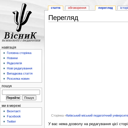
стаття
обговорення
перегляд
істор
Перегляд
навігація
Головна сторінка
Новини
Редколегія
Нові редагування
Випадкова стаття
Розсилка новин
пошук
ми в мережі
Вконтакті
Сторінка «
Київський міський педагогічний університет
Facebook
Twitter
У вас нема дозволу на редагування цієї сторі