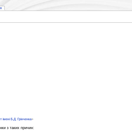
ія
 імені Б.Д. Грінченка
»
нки з таких причин: