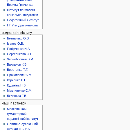
Бориса Грінченка
Інститут психології і
соціальної педагогіки
Педагогічний інститут
НПУ ім.Драгоманова
редколегія віснику
Безпалько О.В.
Іванов О.В.
Побірченко Н.А.
Сєргєєнкова О.П.
Чернобровкін В.М.
Бакланов К.В.
Веретенко Т.Г.
Прокопович Є.М.
Юрченко В.І.
Кудикіна Н.В.
Мартиненко С.М.
Бєлєнька Г.В.
наші партнери
Московський
гуманітарний
педагогічний інститут
Освітньо-суспільний
журнал «РІДНА