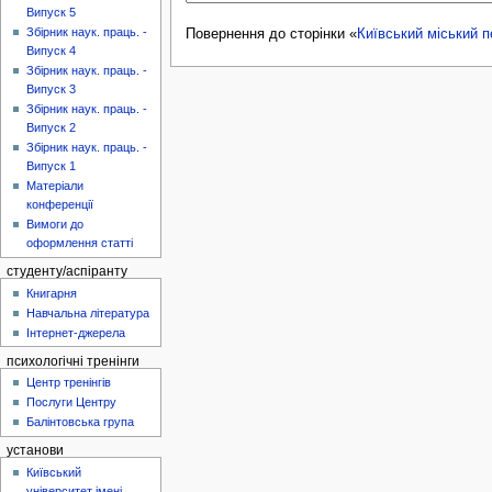
Випуск 5
Збірник наук. праць. -
Повернення до сторінки «
Київський міський п
Випуск 4
Збірник наук. праць. -
Випуск 3
Збірник наук. праць. -
Випуск 2
Збірник наук. праць. -
Випуск 1
Матеріали
конференції
Вимоги до
оформлення статті
студенту/аспіранту
Книгарня
Навчальна література
Інтернет-джерела
психологічні тренінги
Центр тренінгів
Послуги Центру
Балінтовська група
установи
Київський
університет імені