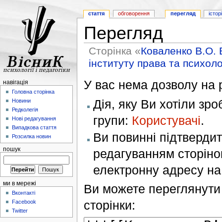
стаття
обговорення
перегляд
істор
Перегляд
Сторінка «
Коваленко В.О. 
інституту права та психоло
У вас нема дозволу на р
навігація
Головна сторінка
Дія, яку Ви хотіли зр
Новини
Редколегія
групи:
Користувачі
.
Нові редагування
Випадкова стаття
Ви повинні підтверди
Розсилка новин
пошук
редагуванням сторінок
електронну адресу н
ми в мережі
Ви можете переглянути 
Вконтакті
сторінки:
Facebook
Twitter