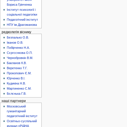
Бориса Грінченка
Інститут психології і
соціальної педагогіки
Педагогічний інститут
НПУ ім.Драгоманова
редколегія віснику
Безпалько О.В.
Іванов О.В.
Побірченко Н.А.
Сєргєєнкова О.П.
Чернобровкін В.М.
Бакланов К.В.
Веретенко Т.Г.
Прокопович Є.М.
Юрченко В.І.
Кудикіна Н.В.
Мартиненко С.М.
Бєлєнька Г.В.
наші партнери
Московський
гуманітарний
педагогічний інститут
Освітньо-суспільний
журнал «РІДНА