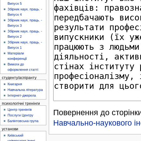
Випуск 5
Збірник наук. праць. -
Випуск 4
Збірник наук. праць. -
Випуск 3
Збірник наук. праць. -
Випуск 2
Збірник наук. праць. -
Випуск 1
Матеріали
конференції
Вимоги до
оформлення статті
студенту/аспіранту
Книгарня
Навчальна література
Інтернет-джерела
психологічні тренінги
Центр тренінгів
Повернення до сторінки
Послуги Центру
Навчально-наукового ін
Балінтовська група
установи
Київський
університет імені