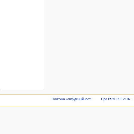
Політика конфіденційності
Про PSYH.KIEV.UA -- В