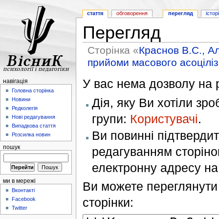
стаття
обговорення
перегляд
істор
Перегляд
Сторінка «
Краснов В.С., А
прийоми масового асоціліз
У вас нема дозволу на р
навігація
Головна сторінка
Дія, яку Ви хотіли зр
Новини
Редколегія
групи:
Користувачі
.
Нові редагування
Випадкова стаття
Ви повинні підтверди
Розсилка новин
пошук
редагуванням сторінок
електронну адресу н
ми в мережі
Ви можете переглянути 
Вконтакті
сторінки:
Facebook
Twitter