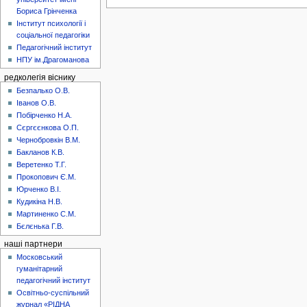
Бориса Грінченка
Інститут психології і
соціальної педагогіки
Педагогічний інститут
НПУ ім.Драгоманова
редколегія віснику
Безпалько О.В.
Іванов О.В.
Побірченко Н.А.
Сєргєєнкова О.П.
Чернобровкін В.М.
Бакланов К.В.
Веретенко Т.Г.
Прокопович Є.М.
Юрченко В.І.
Кудикіна Н.В.
Мартиненко С.М.
Бєлєнька Г.В.
наші партнери
Московський
гуманітарний
педагогічний інститут
Освітньо-суспільний
журнал «РІДНА