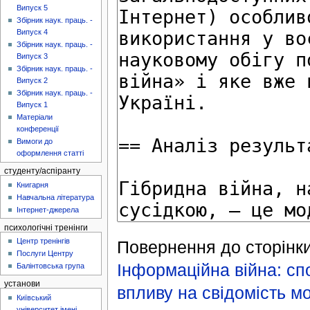
Випуск 5
Збірник наук. праць. -
Випуск 4
Збірник наук. праць. -
Випуск 3
Збірник наук. праць. -
Випуск 2
Збірник наук. праць. -
Випуск 1
Матеріали
конференції
Вимоги до
оформлення статті
студенту/аспіранту
Книгарня
Навчальна література
Інтернет-джерела
психологічні тренінги
Центр тренінгів
Повернення до сторінки
Послуги Центру
Інформаційна війна: сп
Балінтовська група
установи
впливу на свідомість м
Київський
університет імені