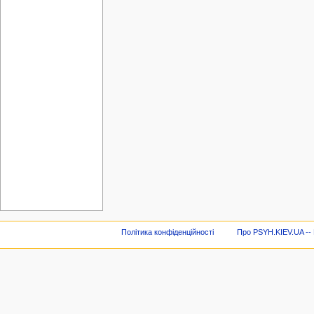
Політика конфіденційності
Про PSYH.KIEV.UA -- В