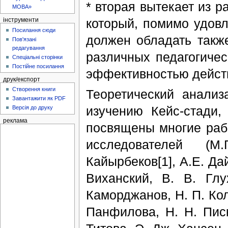
* вторая вытекает из р
МОВА»
который, помимо удов
інструменти
Посилання сюди
должен обладать такж
Пов'язані
редагування
различных педагогичес
Спеціальні сторінки
Постійне посилання
эффективностью действ
друк/експорт
Створення книги
Теоретический анализ
Завантажити як PDF
изучению Кейс-стади
Версія до друку
реклама
посвящены многие раб
исследователей (М
Кайырбеков[1], А.Е. Дай
Виханский, В. В. Глу
Каморджанов, Н. П. Коле
Панфилова, Н. Н. Писк