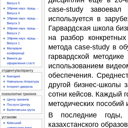
Випуск 5
case-study завоевал
Збірник наук. праць. -
Випуск 4
используется в заруб
Збірник наук. праць. -
Випуск 3
Гарвардская школа биз
Збірник наук. праць. -
Випуск 2
на разбор конкретных
Збірник наук. праць. -
Випуск 1
метода case-study в о
Матеріали
конференції
гарвардской методике
Вимоги до
оформлення статті
использованием видео
студенту/аспіранту
обеспечения. Среднес
Книгарня
Навчальна література
другой бизнес-школы 
Інтернет-джерела
сотни кейсов. Каждый г
психологічні тренінги
Центр тренінгів
методических пособий и
Послуги Центру
Балінтовська група
В последние годы,
установи
казахстанского образо
Київський
університет імені