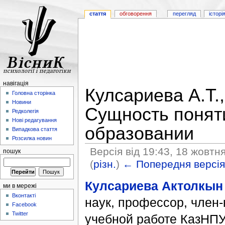
стаття
обговорення
перегляд
історі
навігація
Кулсариева А.Т.,
Головна сторінка
Новини
Сущность поняти
Редколегія
Нові редагування
образовании
Випадкова стаття
Розсилка новин
Версія від 19:43, 18 жовтн
пошук
(
різн.
)
← Попередня версі
Кулсариева Актолкын
ми в мережі
Вконтакті
наук, профессор, член
Facebook
Twitter
учебной работе КазНП