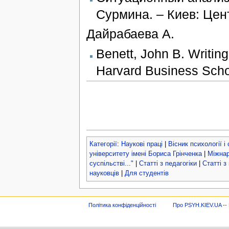
Сурмина. – Киев: Цент
Дайрабаева А.
Benett, John B. Writing
Harvard Business Scho
Категорії
:
Наукові праці
|
Вісник психології і
університету імені Бориса Грінченка
|
Міжнар
суспільстві..."
|
Статті з педагогіки
|
Статті з
науковців
|
Для студентів
Політика конфіденційності
Про PSYH.KIEV.UA -- В