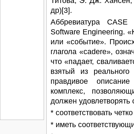
Титова, Э. Дж. Хансен, 
др)[3].
Аббревиатура CASE 
Software Engineering. 
или «событие». Проис
глагола «cadere», озн
что «падает, сваливает
взятый из реального
правдивое описани
комплекс, позволяющ
должен удовлетворять
* соответствовать четк
* иметь соответствующи