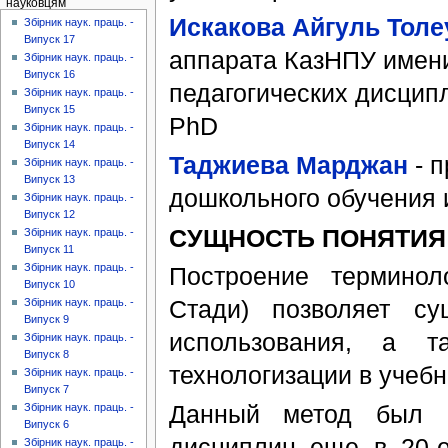
науковцям
Искакова Айгуль Толе
Збірник наук. праць. -
Випуск 17
аппарата КазНПУ имени
Збірник наук. праць. -
Випуск 16
педагогических дисцип
Збірник наук. праць. -
Випуск 15
PhD
Збірник наук. праць. -
Випуск 14
Таджиева Марджан
- п
Збірник наук. праць. -
Випуск 13
дошкольного обучения 
Збірник наук. праць. -
Випуск 12
СУЩНОСТЬ ПОНЯТИЯ 
Збірник наук. праць. -
Випуск 11
Збірник наук. праць. -
Построение терминол
Випуск 10
Стади) позволяет су
Збірник наук. праць. -
Випуск 9
использования, а т
Збірник наук. праць. -
Випуск 8
технологизации в учеб
Збірник наук. праць. -
Випуск 7
Данный метод был и
Збірник наук. праць. -
Випуск 6
дисциплин еще в 20-е
Збірник наук. праць. -