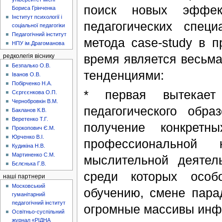
поиск новых эффек
Бориса Грінченка
Інститут психології і
педагогических спец
соціальної педагогіки
Педагогічний інститут
метода case-study в п
НПУ ім.Драгоманова
время является весьм
редколегія віснику
Безпалько О.В.
тенденциями:
Іванов О.В.
Побірченко Н.А.
* первая вытекает
Сєргєєнкова О.П.
Чернобровкін В.М.
педагогического обр
Бакланов К.В.
Веретенко Т.Г.
получение конкретн
Прокопович Є.М.
Юрченко В.І.
профессиональной 
Кудикіна Н.В.
Мартиненко С.М.
мыслительной деятель
Бєлєнька Г.В.
среди которых особ
наші партнери
Московський
обучению, смене пар
гуманітарний
педагогічний інститут
огромные массивы инф
Освітньо-суспільний
журнал «РІДНА