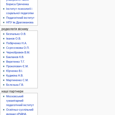
Бориса Грінченка
Інститут психології і
соціальної педагогіки
Педагогічний інститут
НПУ ім.Драгоманова
редколегія віснику
Безпалько О.В.
Іванов О.В.
Побірченко Н.А.
Сєргєєнкова О.П.
Чернобровкін В.М.
Бакланов К.В.
Веретенко Т.Г.
Прокопович Є.М.
Юрченко В.І.
Кудикіна Н.В.
Мартиненко С.М.
Бєлєнька Г.В.
наші партнери
Московський
гуманітарний
педагогічний інститут
Освітньо-суспільний
журнал «РІДНА