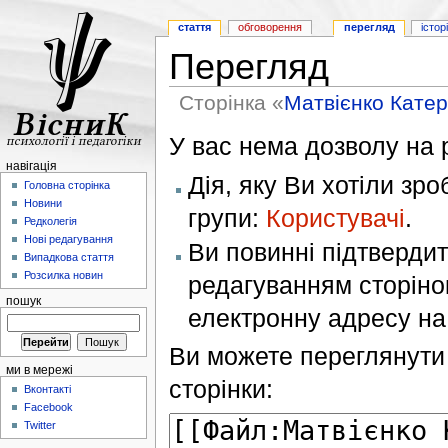
стаття
обговорення
перегляд
істор
Перегляд
Сторінка «
Матвієнко Кате
У вас нема дозволу на р
навігація
Дія, яку Ви хотіли зр
Головна сторінка
Новини
групи:
Користувачі
.
Редколегія
Нові редагування
Ви повинні підтверди
Випадкова стаття
Розсилка новин
редагуванням сторінок
пошук
електронну адресу н
Ви можете переглянути 
ми в мережі
сторінки:
Вконтакті
Facebook
Twitter