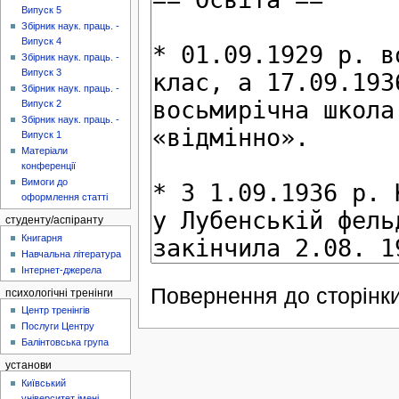
Випуск 5
Збірник наук. праць. -
Випуск 4
Збірник наук. праць. -
Випуск 3
Збірник наук. праць. -
Випуск 2
Збірник наук. праць. -
Випуск 1
Матеріали
конференції
Вимоги до
оформлення статті
студенту/аспіранту
Книгарня
Навчальна література
Інтернет-джерела
Повернення до сторінки
психологічні тренінги
Центр тренінгів
Послуги Центру
Балінтовська група
установи
Київський
університет імені