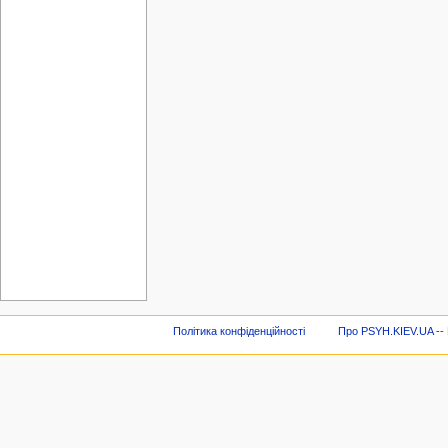
Політика конфіденційності
Про PSYH.KIEV.UA -- В